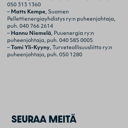
050 313 1360
–
Matts Kempe
, Suomen
Pellettienergiayhdistys ry:n puheenjohtaja,
puh. 040 766 2614
–
Hannu Niemelä
, Puuenergia ry:n
puheenjohtaja, puh. 040 585 0005
–
Tomi Yli-Kyyny
, Turveteollisuusliitto ry:n
puheenjohtaja, puh. 050 1280
SEURAA MEITÄ