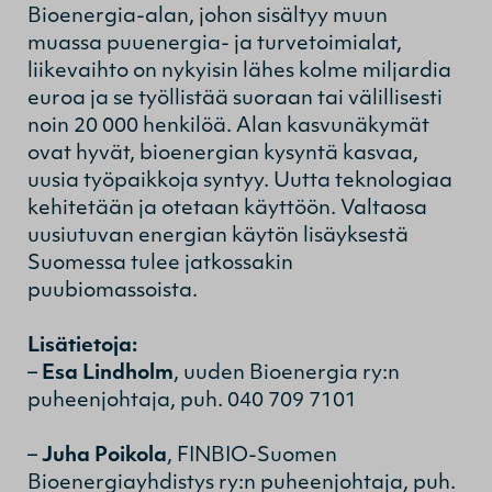
Bioenergia-alan, johon sisältyy muun
muassa puuenergia- ja turvetoimialat,
liikevaihto on nykyisin lähes kolme miljardia
euroa ja se työllistää suoraan tai välillisesti
noin 20 000 henkilöä. Alan kasvunäkymät
ovat hyvät, bioenergian kysyntä kasvaa,
uusia työpaikkoja syntyy. Uutta teknologiaa
kehitetään ja otetaan käyttöön. Valtaosa
uusiutuvan energian käytön lisäyksestä
Suomessa tulee jatkossakin
puubiomassoista.
Lisätietoja:
–
Esa Lindholm
, uuden Bioenergia ry:n
puheenjohtaja, puh. 040 709 7101
–
Juha Poikola
, FINBIO-Suomen
Bioenergiayhdistys ry:n puheenjohtaja, puh.