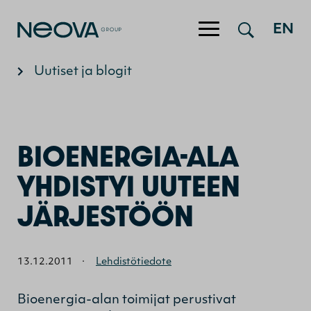
Hyppää sisältöön
EN
Uutiset ja blogit
BIOENERGIA-ALA
YHDISTYI UUTEEN
JÄRJESTÖÖN
13.12.2011
·
Lehdistötiedote
Bioenergia-alan toimijat perustivat