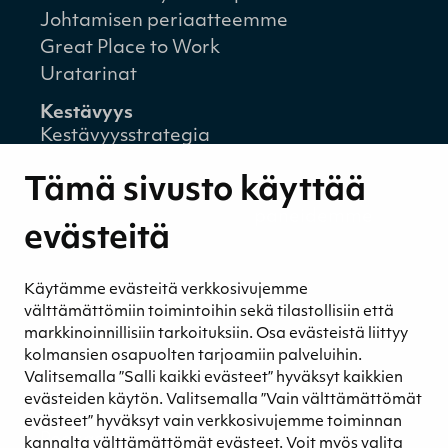
Johtamisen periaatteemme
Great Place to Work
Uratarinat
Kestävyys
Kestävyysstrategia
Kestävyysraportit
Tämä sivusto käyttää
Ympäristövastuu
Henkilöstömme ja kumppaneidemme
evästeitä
hyvinvointi
Eettinen liiketoiminta
Käytämme evästeitä verkkosivujemme
Turvetuotannon kestävyys
välttämättömiin toimintoihin sekä tilastollisiin että
Kestävyyden johtaminen
markkinoinnillisiin tarkoituksiin. Osa evästeistä liittyy
Retkeilykohteet
kolmansien osapuolten tarjoamiin palveluihin.
Valitsemalla ”Salli kaikki evästeet” hyväksyt kaikkien
Media
evästeiden käytön. Valitsemalla ”Vain välttämättömät
Uutiset ja blogit
evästeet” hyväksyt vain verkkosivujemme toiminnan
Podcast
kannalta välttämättömät evästeet. Voit myös valita