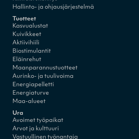
Hallinto- ja ohjausjärjestelmä
Tuotteet
Kasvualustat
Kuivikkeet
Aktiivihiili
Biostimulantit
Eläinrehut
Maanparannustuotteet
Aurinko- ja tuulivoima
Energiapelletti
Energiaturve
Maa-alueet
Ura
Avoimet työpaikat
Arvot ja kulttuuri
Vastuullinen työnantaja