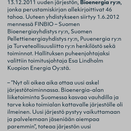
13.12.2011 uuden järjestön,
Bioenergia ry:n
,
jonka perustamiskirjan allekirjoittivat 46
tahoa. Uuteen yhdistykseen siirtyy 1.6.2012
mennessä FINBIO – Suomen
Bioenergiayhdistys ry:n, Suomen
Pellettienergiayhdistys ry:n, Puuenergia ry:n
ja Turveteollisuusliitto ry:n henkilöstö sekä
toiminnot. Hallituksen puheenjohtajaksi
valittiin toimitusjohtaja Esa Lindholm
Kuopion Energia Oy:stä.
– ”Nyt oli oikea aika ottaa uusi askel
järjestötoiminnassa. Bioenergia-alan
liiketoiminta Suomessa kasvaa vauhdilla ja
tarve koko toimialan kattavalle järjestölle oli
ilmeinen. Uusi järjestö pystyy vaikuttamaan
ja palvelemaan jäseniään aiempaa
paremmin”, toteaa järjestön uusi