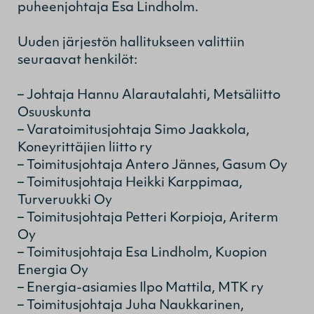
puheenjohtaja Esa Lindholm.
Uuden järjestön hallitukseen valittiin
seuraavat henkilöt:
– Johtaja Hannu Alarautalahti, Metsäliitto
Osuuskunta
– Varatoimitusjohtaja Simo Jaakkola,
Koneyrittäjien liitto ry
– Toimitusjohtaja Antero Jännes, Gasum Oy
– Toimitusjohtaja Heikki Karppimaa,
Turveruukki Oy
– Toimitusjohtaja Petteri Korpioja, Ariterm
Oy
– Toimitusjohtaja Esa Lindholm, Kuopion
Energia Oy
– Energia-asiamies Ilpo Mattila, MTK ry
– Toimitusjohtaja Juha Naukkarinen,