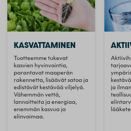
KASVATTAMINEN
AKTII
Tuotteemme tukevat
Aktiivi
kasvien hyvinvointia,
tarjoav
parantavat maaperän
ympäris
rakennetta, lisäävät satoa ja
kestävä
edistävät kestävää viljelyä.
ja ilma
Vähemmän vettä,
teollis
lannoitteita ja energiaa,
elintarv
enemmän kasvua ja
lääkete
elinvoimaa.