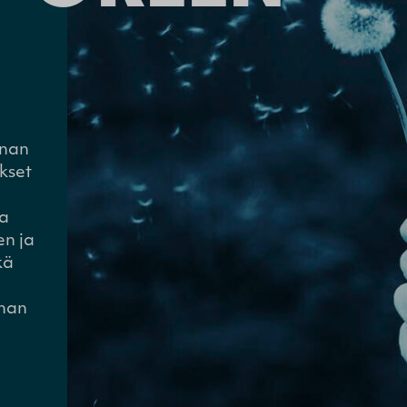
nnan
kset
ta
en ja
kä
lman