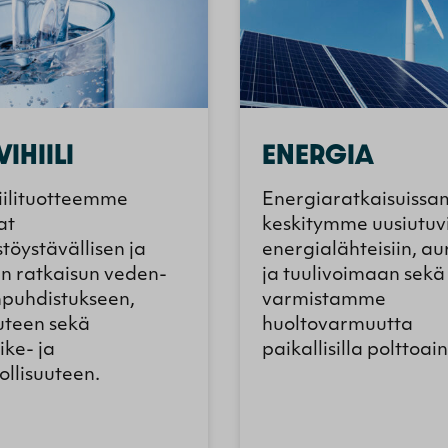
VIHIILI
ENERGIA
hiilituotteemme
Energiaratkaisuiss
at
keskitymme uusiutuv
töystävällisen ja
energialähteisiin, au
n ratkaisun veden-
ja tuulivoimaan sekä
npuhdistukseen,
varmistamme
uuteen sekä
huoltovarmuutta
ike- ja
paikallisilla polttoain
ollisuuteen.