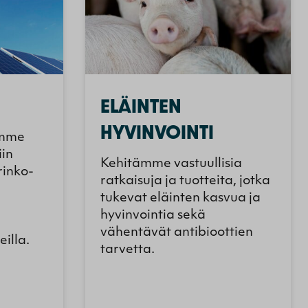
ELÄINTEN
HYVINVOINTI
amme
iin
Kehitämme vastuullisia
rinko-
ratkaisuja ja tuotteita, jotka
tukevat eläinten kasvua ja
hyvinvointia sekä
vähentävät antibioottien
eilla.
tarvetta.