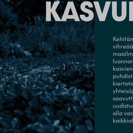
KASVU
Kehitä
vihreää
maailm
luonnon
kasvien
puhdist
kiertot
yhteis
saavutt
uudist
olla vas
kaikkia