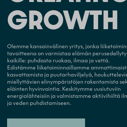
GROWTH
Olemme kansainvälinen yritys, jonka liiketoimi
tavoitteena on varmistaa elämän perusedellyty
kaikille: puhdasta ruokaa, ilmaa ja vettä.
Edistämme liiketoiminnoillamme ammattimais
kasvattamista ja puutarhaviljelyä, houkuttelevi
miellyttävien elinympäristöjen rakentamista se
eläinten hyvinvointia. Keskitymme uusiutuviin
energialähteisiin ja valmistamme aktiivihiiltä i
ja veden puhdistamiseen.