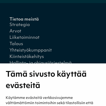
Tietoa meistä
Strategia
Arvot
Liiketoiminnot
Talous
Yhteistyökumppanit
Kiinteistökehitys
Hallinto- ja ohjausjärjestelmä
Tuotteet
Tämä sivusto käyttää
Kasvualustat
Kuivikkeet
evästeitä
Aktiivihiili
Biostimulantit
Käytämme evästeitä verkkosivujemme
Eläinrehut
välttämättömiin toimintoihin sekä tilastollisiin että