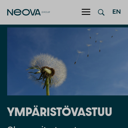
Hyppää sisältöön
EN
YMPÄRISTÖVASTUU