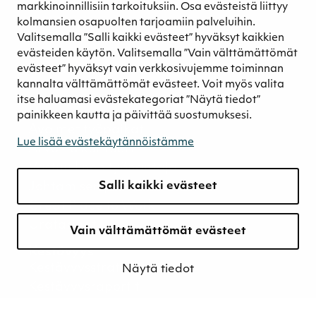
markkinoinnillisiin tarkoituksiin. Osa evästeistä liittyy
Maanparannustuotteet
kolmansien osapuolten tarjoamiin palveluihin.
Aurinko- ja tuulivoima
Valitsemalla ”Salli kaikki evästeet” hyväksyt kaikkien
Energiapelletti
evästeiden käytön. Valitsemalla ”Vain välttämättömät
Energiaturve
evästeet” hyväksyt vain verkkosivujemme toiminnan
kannalta välttämättömät evästeet. Voit myös valita
Maa-alueet
itse haluamasi evästekategoriat ”Näytä tiedot”
Ura
painikkeen kautta ja päivittää suostumuksesi.
Avoimet työpaikat
Lue lisää evästekäytännöistämme
Arvot ja kulttuuri
Vastuullinen työnantaja
Salli kaikki evästeet
Johtamisen periaatteemme
Great Place to Work
Uratarinat
Vain välttämättömät evästeet
Kestävyys
Kestävyysstrategia
Näytä tiedot
Kestävyysraportit
Ympäristövastuu