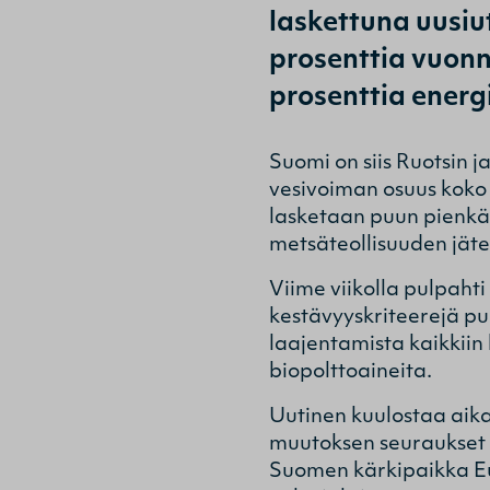
laskettuna uusi
prosenttia vuonn
prosenttia ener
Suomi on siis Ruotsin 
vesivoiman osuus koko 
lasketaan puun pienkäy
metsäteollisuuden jätel
Viime viikolla pulpaht
kestävyyskriteerejä p
laajentamista kaikkiin
biopolttoaineita.
Uutinen kuulostaa aik
muutoksen seuraukset vo
Suomen kärkipaikka Eu