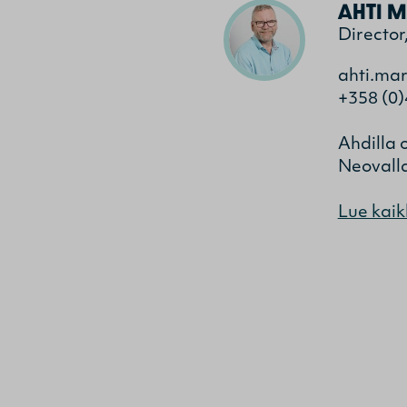
AHTI M
Director
ahti.ma
+358 (0)
Ahdilla 
Neovalla
Lue kaik