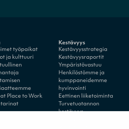
a
Kestävyys
imet työpaikat
Kestävyysstrategia
ot ja kulttuuri
Kestävyysraportit
tuullinen
Ympäristövastuu
nantaja
Henkilöstömme ja
tamisen
kumppaneidemme
iaatteemme
hyvinvointi
at Place to Work
Eettinen liiketoiminta
tarinat
Turvetuotannon
kestävyys
Kestävyyden
johtaminen