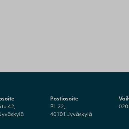
osoite
Postiosoite
Vai
atu 42,
PL 22,
020
Jyväskylä
40101 Jyväskylä