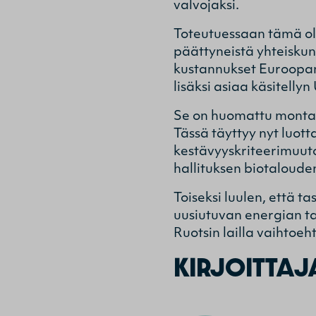
valvojaksi.
Toteutuessaan tämä oli
päättyneistä yhteiskun
kustannukset Euroopan
lisäksi asiaa käsitell
Se on huomattu monta k
Tässä täyttyy nyt luotta
kestävyyskriteerimuuto
hallituksen biotaloude
Toiseksi luulen, että
uusiutuvan energian tav
Ruotsin lailla vaihtoeh
KIRJOITTAJ