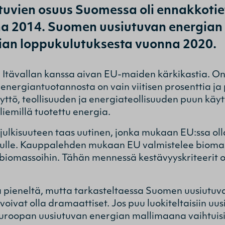
utuvien osuus Suomessa oli ennakkoti
a 2014. Suomen uusiutuvan energian 
gian loppukulutuksesta vuonna 2020.
ja Itävallan kanssa aivan EU-maiden kärkikastia. On
energiantuotannosta on vain viitisen prosenttia ja
ttö, teollisuuden ja energiateollisuuden puun käyt
iemillä tuotettu energia.
i julkisuuteen taas uutinen, jonka mukaan EU:ssa o
uulle. Kauppalehden mukaan EU valmistelee biomas
 biomassoihin. Tähän mennessä kestävyyskriteerit 
a pieneltä, mutta tarkasteltaessa Suomen uusiutuv
ivat olla dramaattiset. Jos puu luokiteltaisiin uus
roopan uusiutuvan energian mallimaana vaihtuisi