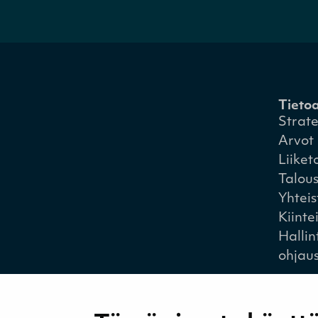
Tieto
Strat
Arvot
Liiket
Talou
Yhtei
Kiinte
Hallin
ohjau