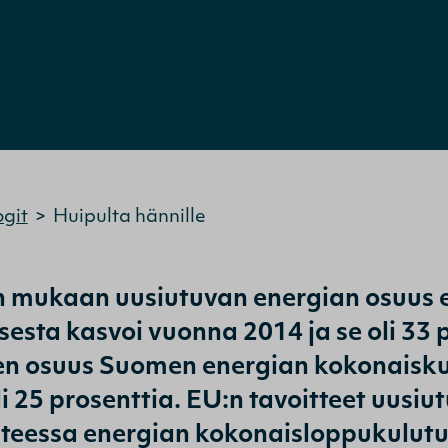
ogit
>
Huipulta hännille
n mukaan uusiutuvan energian osuus 
esta kasvoi vuonna 2014 ja se oli 33 p
en osuus Suomen energian kokonaiskul
i 25 prosenttia. EU:n tavoitteet uusiut
teessa energian kokonaisloppukulutuk