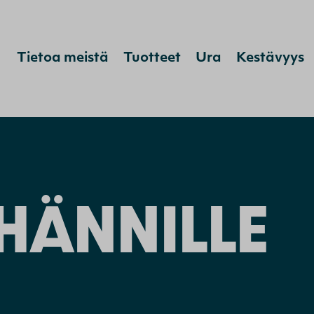
Hyppää sisältöön
Tietoa meistä
Tuotteet
Ura
Kestävyys
 HÄNNILLE