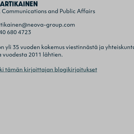
ARTIKAINEN
, Communications and Public Affairs
rtikainen@neova-group.com
40 680 4723
on yli 35 vuoden kokemus viestinnästä ja yhteiskunt
 vuodesta 2011 lähtien.
ki tämän kirjoittajan blogikirjoitukset