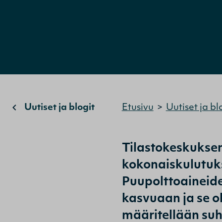
Uutiset ja blogit
Etusivu
>
Uutiset ja bl
Tilastokeskukse
kokonaiskulutuks
Puupolttoaineid
kasvuaan ja se ol
määritellään suh