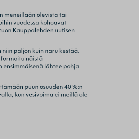
 meneillään olevista tai
roihin vuodessa kohoavat
 tuon Kauppalehden uutisen
niin paljon kuin naru kestää.
informoitu näistä
in ensimmäisenä lähtee pohja
äyttämään puun osuuden 40 %:n
alla, kun vesivoima ei meillä ole