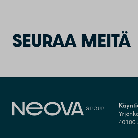
SEURAA MEITÄ
Käynti
Yrjönk
40100 