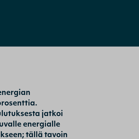
energian
rosenttia.
utuksesta jatkoi
uvalle energialle
seen; tällä tavoin