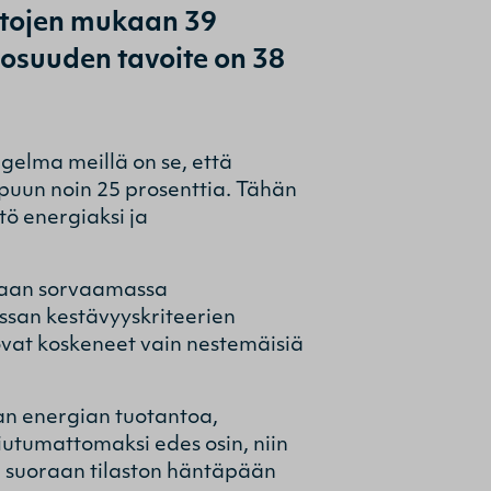
etojen mukaan 39
osuuden tavoite on 38
gelma meillä on se, että
 puun noin 25 prosenttia. Tähän
tö energiaksi ja
llaan sorvaamassa
san kestävyyskriteerien
ovat koskeneet vain nestemäisiä
an energian tuotantoa,
iutumattomaksi edes osin, niin
 suoraan tilaston häntäpään