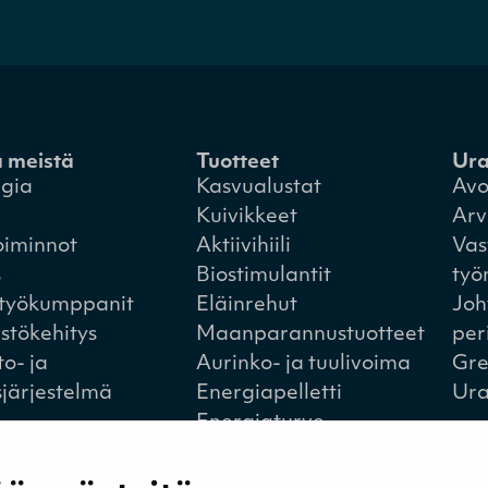
a meistä
Tuotteet
Ur
egia
Kasvualustat
Avo
Kuivikkeet
Arv
oiminnot
Aktiivihiili
Vas
s
Biostimulantit
työ
styökumppanit
Eläinrehut
Joh
istökehitys
Maanparannustuotteet
per
to- ja
Aurinko- ja tuulivoima
Gre
sjärjestelmä
Energiapelletti
Ura
Energiaturve
Maa-alueet