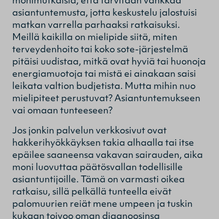
monimutkaisia, että tarvitaan vankkaa
asiantuntemusta, jotta keskustelu jalostuisi
matkan varrella parhaaksi ratkaisuksi.
Meillä kaikilla on mielipide siitä, miten
terveydenhoito tai koko sote-järjestelmä
pitäisi uudistaa, mitkä ovat hyviä tai huonoja
energiamuotoja tai mistä ei ainakaan saisi
leikata valtion budjetista. Mutta mihin nuo
mielipiteet perustuvat? Asiantuntemukseen
vai omaan tunteeseen?
Jos jonkin palvelun verkkosivut ovat
hakkerihyökkäyksen takia alhaalla tai itse
epäilee saaneensa vakavan sairauden, aika
moni luovuttaa päätösvallan todellisille
asiantuntijoille. Tämä on varmasti oikea
ratkaisu, sillä pelkällä tunteella eivät
palomuurien reiät mene umpeen ja tuskin
kukaan toivoo oman diagnoosinsa