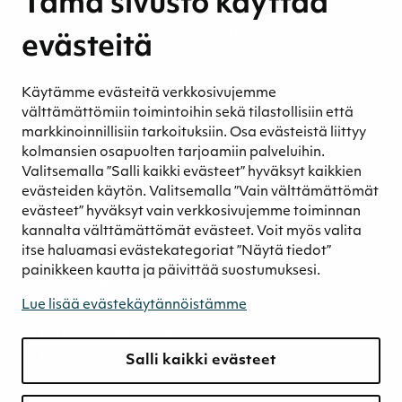
Tämä sivusto käyttää
Ympäristövastuu
Henkilöstömme ja kumppaneidemme
evästeitä
hyvinvointi
Eettinen liiketoiminta
Käytämme evästeitä verkkosivujemme
Turvetuotannon kestävyys
välttämättömiin toimintoihin sekä tilastollisiin että
Kestävyyden johtaminen
markkinoinnillisiin tarkoituksiin. Osa evästeistä liittyy
Retkeilykohteet
kolmansien osapuolten tarjoamiin palveluihin.
Valitsemalla ”Salli kaikki evästeet” hyväksyt kaikkien
Media
evästeiden käytön. Valitsemalla ”Vain välttämättömät
Uutiset ja blogit
evästeet” hyväksyt vain verkkosivujemme toiminnan
Podcast
kannalta välttämättömät evästeet. Voit myös valita
itse haluamasi evästekategoriat ”Näytä tiedot”
Yhteystiedot
painikkeen kautta ja päivittää suostumuksesi.
Yhteystiedot
Lue lisää evästekäytännöistämme
Laskutustiedot
Tietosuojaseloste
Tiedonantokanava
Salli kaikki evästeet