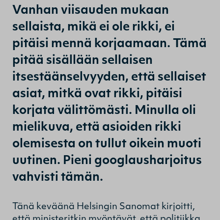
Vanhan viisauden mukaan
sellaista, mikä ei ole rikki, ei
pitäisi mennä korjaamaan. Tämä
pitää sisällään sellaisen
itsestäänselvyyden, että sellaiset
asiat, mitkä ovat rikki, pitäisi
korjata välittömästi. Minulla oli
mielikuva, että asioiden rikki
olemisesta on tullut oikein muoti
uutinen. Pieni googlausharjoitus
vahvisti tämän.
Tänä keväänä Helsingin Sanomat kirjoitti,
että ministeritkin myöntävät, että politiikka