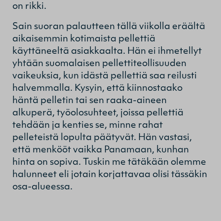
on rikki.
Sain suoran palautteen tällä viikolla eräältä
aikaisemmin kotimaista pellettiä
käyttäneeltä asiakkaalta. Hän ei ihmetellyt
yhtään suomalaisen pellettiteollisuuden
vaikeuksia, kun idästä pellettiä saa reilusti
halvemmalla. Kysyin, että kiinnostaako
häntä pelletin tai sen raaka-aineen
alkuperä, työolosuhteet, joissa pellettiä
tehdään ja kenties se, minne rahat
pelleteistä lopulta päätyvät. Hän vastasi,
että menkööt vaikka Panamaan, kunhan
hinta on sopiva. Tuskin me tätäkään olemme
halunneet eli jotain korjattavaa olisi tässäkin
osa-alueessa.