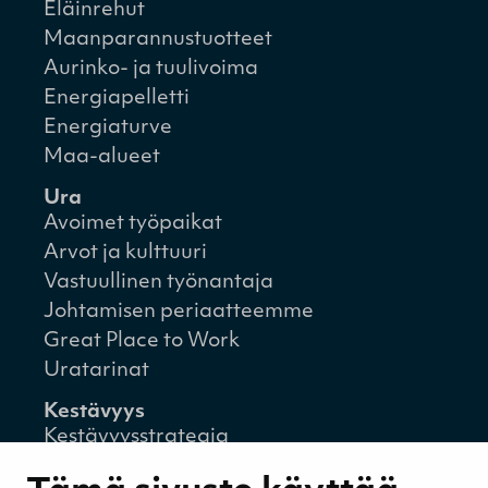
Eläinrehut
Maanparannustuotteet
Aurinko- ja tuulivoima
Energiapelletti
Energiaturve
Maa-alueet
Ura
Avoimet työpaikat
Arvot ja kulttuuri
Vastuullinen työnantaja
Johtamisen periaatteemme
Great Place to Work
Uratarinat
Kestävyys
Kestävyysstrategia
Kestävyysraportit