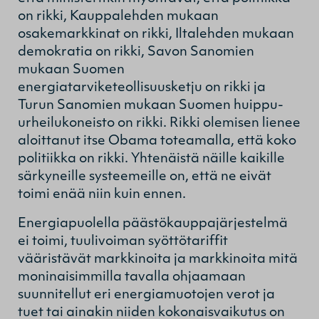
on rikki, Kauppalehden mukaan
osakemarkkinat on rikki, Iltalehden mukaan
demokratia on rikki, Savon Sanomien
mukaan Suomen
energiatarviketeollisuusketju on rikki ja
Turun Sanomien mukaan Suomen huippu-
urheilukoneisto on rikki. Rikki olemisen lienee
aloittanut itse Obama toteamalla, että koko
politiikka on rikki. Yhtenäistä näille kaikille
särkyneille systeemeille on, että ne eivät
toimi enää niin kuin ennen.
Energiapuolella päästökauppajärjestelmä
ei toimi, tuulivoiman syöttötariffit
vääristävät markkinoita ja markkinoita mitä
moninaisimmilla tavalla ohjaamaan
suunnitellut eri energiamuotojen verot ja
tuet tai ainakin niiden kokonaisvaikutus on