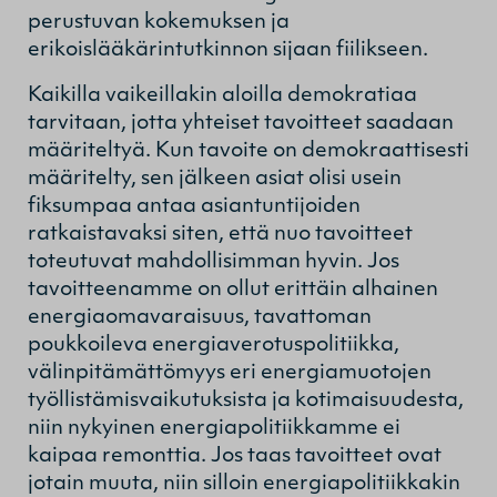
perustuvan kokemuksen ja
erikoislääkärintutkinnon sijaan fiilikseen.
Kaikilla vaikeillakin aloilla demokratiaa
tarvitaan, jotta yhteiset tavoitteet saadaan
määriteltyä. Kun tavoite on demokraattisesti
määritelty, sen jälkeen asiat olisi usein
fiksumpaa antaa asiantuntijoiden
ratkaistavaksi siten, että nuo tavoitteet
toteutuvat mahdollisimman hyvin. Jos
tavoitteenamme on ollut erittäin alhainen
energiaomavaraisuus, tavattoman
poukkoileva energiaverotuspolitiikka,
välinpitämättömyys eri energiamuotojen
työllistämisvaikutuksista ja kotimaisuudesta,
niin nykyinen energiapolitiikkamme ei
kaipaa remonttia. Jos taas tavoitteet ovat
jotain muuta, niin silloin energiapolitiikkakin