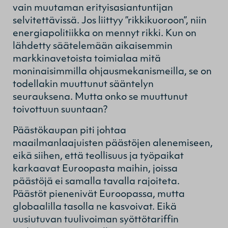
vain muutaman erityisasiantuntijan
selvitettävissä. Jos liittyy ”rikkikuoroon”, niin
energiapolitiikka on mennyt rikki. Kun on
lähdetty säätelemään aikaisemmin
markkinavetoista toimialaa mitä
moninaisimmilla ohjausmekanismeilla, se on
todellakin muuttunut sääntelyn
seurauksena. Mutta onko se muuttunut
toivottuun suuntaan?
Päästökaupan piti johtaa
maailmanlaajuisten päästöjen alenemiseen,
eikä siihen, että teollisuus ja työpaikat
karkaavat Euroopasta maihin, joissa
päästöjä ei samalla tavalla rajoiteta.
Päästöt pienenivät Euroopassa, mutta
globaalilla tasolla ne kasvoivat. Eikä
uusiutuvan tuulivoiman syöttötariffin