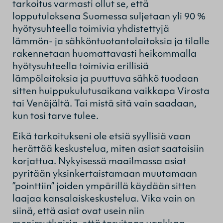
tarkoitus varmasti ollut se, että
lopputuloksena Suomessa suljetaan yli 90 %
hyötysuhteella toimivia yhdistettyjä
lämmön- ja sähköntuotantolaitoksia ja tilalle
rakennetaan huomattavasti heikommalla
hyötysuhteella toimivia erillisiä
lämpölaitoksia ja puuttuva sähkö tuodaan
sitten huippukulutusaikana vaikkapa Virosta
tai Venäjältä. Tai mistä sitä vain saadaan,
kun tosi tarve tulee.
Eikä tarkoitukseni ole etsiä syyllisiä vaan
herättää keskustelua, miten asiat saataisiin
korjattua. Nykyisessä maailmassa asiat
pyritään yksinkertaistamaan muutamaan
”pointtiin” joiden ympärillä käydään sitten
laajaa kansalaiskeskustelua. Vika vain on
siinä, että asiat ovat usein niin