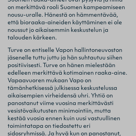
Suomen raaka-aineet ovat pysyviä ja niillä
on merkittävä rooli Suomen kampeamiseen
nousu-uralle. Hänestä on hämmentävää,
että bioraaka-aineiden käyttäminen ei ole
noussut jo aikaisemmin keskustelun ja
talouden kärkeen.
Turve on entiselle Vapon hallintoneuvoston
jäsenelle tuttu juttu ja hän suhtautuu siihen
positiivisesti. Turve on hänen mielestään
edelleen merkittävä kotimainen raaka-aine.
Vapaavuoren mukaan Vapo on
tämänhetkisessä julkisessa keskustelussa
aikaisempien virheidensä uhri. Yhtiö on
panostanut viime vuosina merkittävästi
vesistövaikutusten minimointiin, mutta
kestää vuosia ennen kuin uusi vastuullinen
toimintatapa on tiedostettu eri
sidosryhmissä. Ja hyvä kun on panostanut,