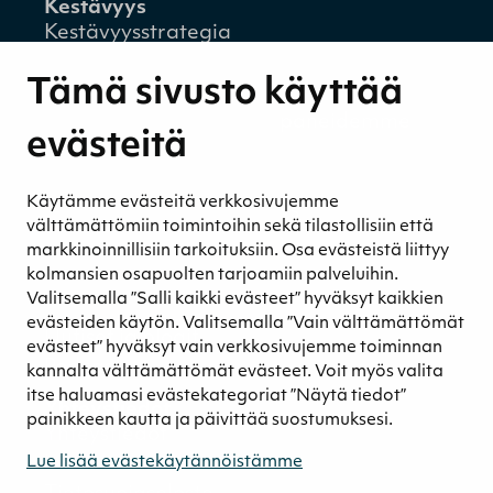
Kestävyys
Kestävyysstrategia
Kestävyysraportit
Tämä sivusto käyttää
Ympäristövastuu
Henkilöstömme ja kumppaneidemme
evästeitä
hyvinvointi
Eettinen liiketoiminta
Käytämme evästeitä verkkosivujemme
Turvetuotannon kestävyys
välttämättömiin toimintoihin sekä tilastollisiin että
Kestävyyden johtaminen
markkinoinnillisiin tarkoituksiin. Osa evästeistä liittyy
Retkeilykohteet
kolmansien osapuolten tarjoamiin palveluihin.
Valitsemalla ”Salli kaikki evästeet” hyväksyt kaikkien
Media
evästeiden käytön. Valitsemalla ”Vain välttämättömät
Uutiset ja blogit
evästeet” hyväksyt vain verkkosivujemme toiminnan
Podcast
kannalta välttämättömät evästeet. Voit myös valita
itse haluamasi evästekategoriat ”Näytä tiedot”
Yhteystiedot
painikkeen kautta ja päivittää suostumuksesi.
Yhteystiedot
Laskutustiedot
Lue lisää evästekäytännöistämme