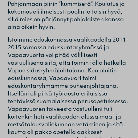
Pohjanmaan piirin ”kummisetä”. Koulutus ja
kokemus oli ilmeisesti puolin ja toisin hyvä,
sillä mies on pärjännyt pohjalaisten kanssa
aina oikein hyvin.
Istuimme eduskunnassa vaalikaudella 2011-
2015 samassa eduskuntaryhmässä ja
Vapaavuorta voi pitää välillisesti
vastuullisena siitä, että toimin tällä hetkellä
Vapon sidosryhmäjohtajana. Kun aloitin
eduskunnassa, Vapaavuori toimi
eduskuntaryhmämme puheenjohtajana.
Itselläni oli pitkä työtausta erilaisissa
tehtävissä suomalaisessa perusopetuksessa.
Vapaavuoren toiveesta vastuulleni tuli
kuitenkin heti vaalikauden alussa maa- ja
metsätalousvaliokunnan vetäminen ja sitä
kautta oli pakko opetella aakkoset