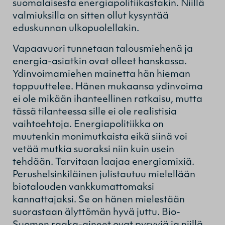
suomalaisesta energiapolitiikastakin. Niillä
valmiuksilla on sitten ollut kysyntää
eduskunnan ulkopuolellakin.
Vapaavuori tunnetaan talousmiehenä ja
energia-asiatkin ovat olleet hanskassa.
Ydinvoimamiehen mainetta hän hieman
toppuuttelee. Hänen mukaansa ydinvoima
ei ole mikään ihanteellinen ratkaisu, mutta
tässä tilanteessa sille ei ole realistisia
vaihtoehtoja. Energiapolitiikka on
muutenkin monimutkaista eikä siinä voi
vetää mutkia suoraksi niin kuin usein
tehdään. Tarvitaan laajaa energiamixiä.
Perushelsinkiläinen julistautuu mielellään
biotalouden vankkumattomaksi
kannattajaksi. Se on hänen mielestään
suorastaan älyttömän hyvä juttu. Bio-