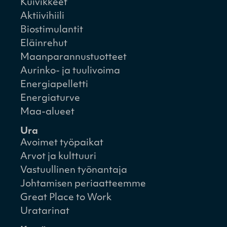
Kuivikkeet
Aktiivihiili
Biostimulantit
Eläinrehut
Maanparannustuotteet
Aurinko- ja tuulivoima
Energiapelletti
Energiaturve
Maa-alueet
Ura
Avoimet työpaikat
Arvot ja kulttuuri
Vastuullinen työnantaja
Johtamisen periaatteemme
Great Place to Work
Uratarinat