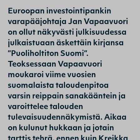
Euroopan investointipankin
varapääjohtaja Jan Vapaavuori
on ollut näkyvästi julkisuudessa
julkaistuaan äskettäin kirjansa
”Puoliholtiton Suomi”.
Teoksessaan Vapaavuori
moukaroi viime vuosien
suomalaista taloudenpitoa
varsin reippain sanakääntein ja
varoittelee talouden
tulevaisuudennäkymistä. Aikaa
on kulunut hukkaan ja jotain
tarttis tehrä, ennen kuin Kreikka