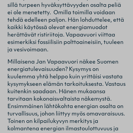
sillä turpeen hyväksyttävyyden osalta peliä
ei ole menetetty. Omilla toimilla voidaan
tehdä edelleen paljon. Hän lohduttelee, että
kaikki käytössä olevat energiamuodot
herättävät ristiriitoja. Vapaavuori viittaa
esimerkiksi fossiilisiin polttoaineisiin, tuuleen
ja vesivoimaan.
Millaisena Jan Vapaavuori näkee Suomen
energiatulevaisuuden? Kysymys on
kuulemma yhtä helppo kuin yrittäisi vastata
kysymykseen elämän tarkoituksesta. Vastaus
kuitenkin saadaan. Hänen mukaansa
tarvitaan kokonaisvaltaista näkemystä.
Ensimmäinen lähtökohta energian osalta on
turvallisuus, johon liittyy myös omavaraisuus.
Toinen on kilpailukyvyn merkitys ja
kolmantena energian ilmastoulottuvuus ja