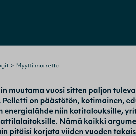
ogit
>
Myytti murrettu
tiin muutama vuosi sitten paljon tulev
Pelletti on päästötön, kotimainen, edu
energialähde niin kotitalouksille, yrit
attilalaitoksille. Nämä kaikki argume
ain pitäisi korjata viiden vuoden takai