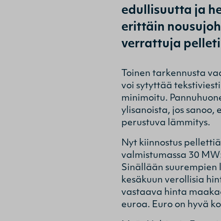
edullisuutta ja h
erittäin nousujoh
verrattuja pellet
Toinen tarkennusta vaa
voi sytyttää tekstiviest
minimoitu. Pannuhuonee
ylisanoista, jos sanoo,
perustuva lämmitys.
Nyt kiinnostus pelletti
valmistumassa 30 MW:n 
Sinällään suurempien l
kesäkuun verollisia hin
vastaava hinta maakaasu
euroa. Euro on hyvä kon