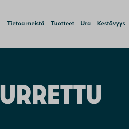
Hyppää sisältöön
Tietoa meistä
Tuotteet
Ura
Kestävyys
URRETTU