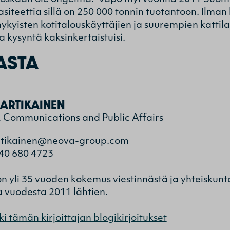
siteettia sillä on 250 000 tonnin tuotantoon. Ilman
kyisten kotitalouskäyttäjien ja suurempien kattila
a kysyntä kaksinkertaistuisi.
ASTA
ARTIKAINEN
, Communications and Public Affairs
rtikainen@neova-group.com
40 680 4723
on yli 35 vuoden kokemus viestinnästä ja yhteiskunt
 vuodesta 2011 lähtien.
ki tämän kirjoittajan blogikirjoitukset