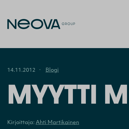
14.11.2012
·
Blogi
MYYTTI M
Kirjoittaja:
Ahti Martikainen