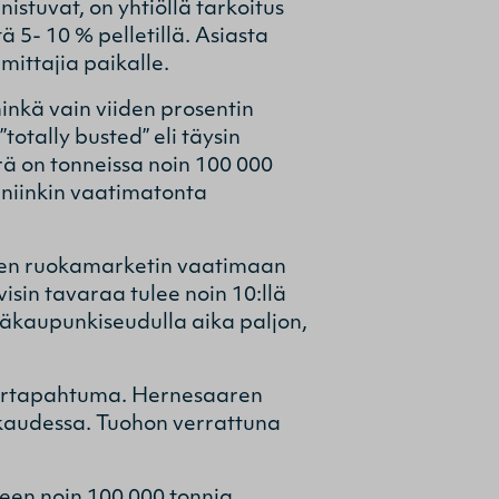
istuvat, on yhtiöllä tarkoitus
 5- 10 % pelletillä. Asiasta
mittajia paikalle.
minkä vain viiden prosentin
totally busted” eli täysin
rä on tonneissa noin 100 000
 niinkin vaatimatonta
yhden ruokamarketin vaatimaan
sin tavaraa tulee noin 10:llä
ääkaupunkiseudulla aika paljon,
 suurtapahtuma. Hernesaaren
kaudessa. Tuohon verrattuna
een noin 100 000 tonnia