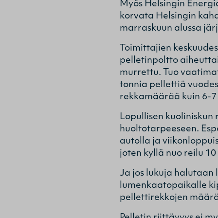
Myös Helsingin Energia 
korvata Helsingin kahde
marraskuun alussa järje
Toimittajien keskuudess
pelletinpoltto aiheuttai
murrettu. Tuo vaatimat
tonnia pellettiä vuode
rekkamäärää kuin 6-7 
Lopullisen kuoliniskun
huoltotarpeeseen. Espo
autolla ja viikonloppu
joten kyllä nuo reilu 1
Ja jos lukuja halutaan
lumenkaatopaikalle ki
pellettirekkojen määrä
Pelletin riittävyys e