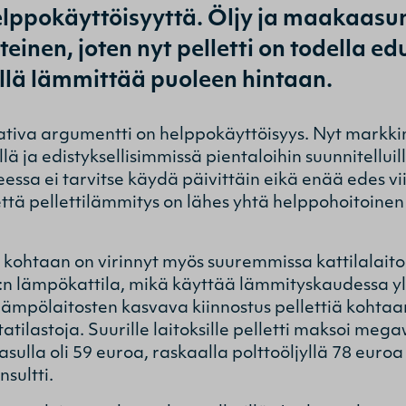
elppokäyttöisyyttä. Öljy ja maakaasun
teinen, joten nyt pelletti on todella ed
illä lämmittää puoleen hintaan.
tiva argumentti on helppokäyttöisyys. Nyt markkinoi
illä ja edistyksellisimmissä pientaloihin suunnitellui
ssa ei tarvitse käydä päivittäin eikä enää edes vii
 että pellettilämmitys on lähes yhtä helppohoitoin
ä kohtaan on virinnyt myös suuremmissa kattilalaito
lämpökattila, mikä käyttää lämmityskaudessa yli 
ämpölaitosten kasvava kiinnostus pellettiä kohtaan 
tatilastoja. Suurille laitoksille pelletti maksoi me
lla oli 59 euroa, raskaalla polttoöljyllä 78 euroa j
sultti.