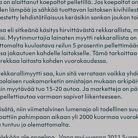
on aloittanut koepoltot pelletillä. Jos koepoltot onn
n lämpöä ja sähköä tuottavan laitoksen kivihiilestä
stetty lehdistötilaisuus keräsikin sankan joukon toi
a eli sitkeänä käsitys hirvittävästä rekkarallista, 
si. Myytinmurtajia lainaten myytti rekkarallista on ”
tomalta kuulostava reilun 5 prosentin pellettimää
ssa jakautuen kahdelle laitokselle. Tämä tarkoittaa
rekkaa laitosta kohden vuorokaudessa.
 rekkarallimyytti saa, kun sitä verrataan vaikka 
olaisen ruokamarketin omistajan mukaan arkipäivi
isin myytävää tuo 15-20 autoa. Ja marketteja on p
0 pellettiautoa varmaan sopivat liikenteeseen.
 lisätä, niin viimetalvinen lumenajo oli todellinen
pattiin pahimpaan aikaan yli 2000 kuormaa vuoro
 tuntuu jo olemattomalta.
i myöskään ole ongelma. Vapo myi vuonna 2011 Suom