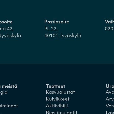
osoite
Postiosoite
Vai
atu 42,
PL 22,
020
Jyväskylä
40101 Jyväskylä
a meistä
Tuotteet
Ur
egia
Kasvualustat
Avo
Kuivikkeet
Arv
oiminnot
Aktiivihiili
Vas
s
Biostimulantit
työ