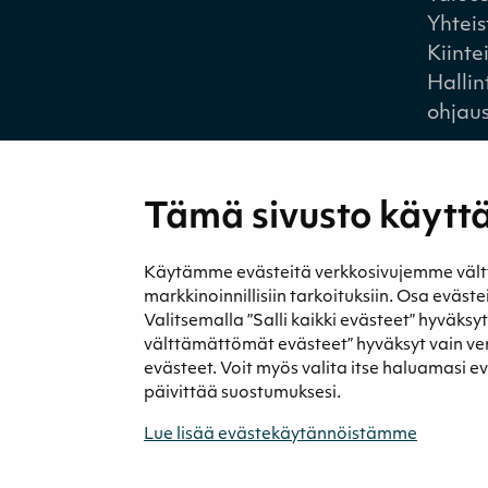
Yhtei
Kiinte
Hallin
ohjau
Tämä sivusto käyttä
Medi
Käytämme evästeitä verkkosivujemme välttäm
Uutise
markkinoinnillisiin tarkoituksiin. Osa eväst
Valitsemalla ”Salli kaikki evästeet” hyväksy
Podca
välttämättömät evästeet” hyväksyt vain v
evästeet. Voit myös valita itse haluamasi e
päivittää suostumuksesi.
Lue lisää evästekäytännöistämme