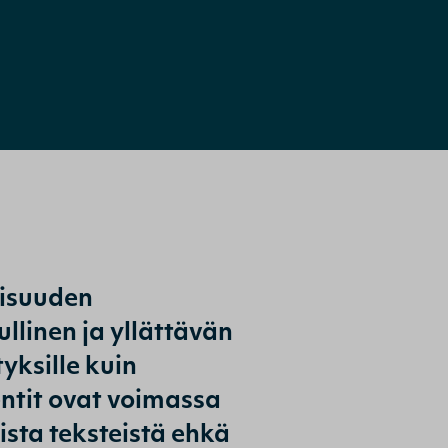
aisuuden
llinen ja yllättävän
yksille kuin
ntit ovat voimassa
sista teksteistä ehkä