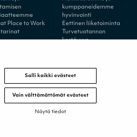
tamisen
kumppaneidemme
iaatteemme
hyvinvointi
at Place to Work
Eettinen liiketoiminta
tarinat
Turvetuotannon
kestävyys
Kestävyyden
johtaminen
Retkeilykohteet
Salli kaikki evästeet
Vain välttämättömät evästeet
Näytä tiedot