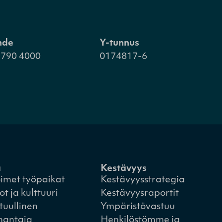
hde
Y-tunnus
 790 4000
0174817-6
a
Kestävyys
imet työpaikat
Kestävyysstrategia
ot ja kulttuuri
Kestävyysraportit
tuullinen
Ympäristövastuu
nantaja
Henkilöstömme ja