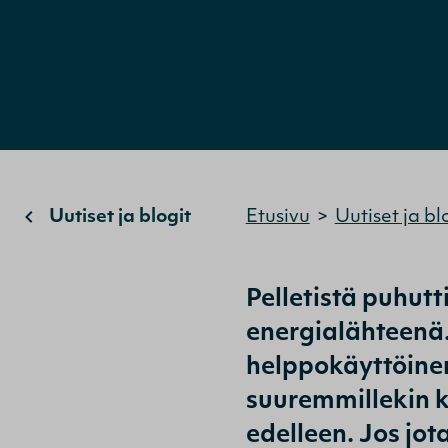
Uutiset ja blogit
Etusivu
>
Uutiset ja bl
Pelletistä puhut
energialähteenä. 
helppokäyttöinen 
suuremmillekin k
edelleen. Jos jot