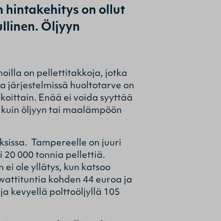
 hintakehitys on ollut
ullinen. Öljyyn
lla on pellettitakkoja, jotka
lla järjestelmissä huoltotarve on
koittain. Enää ei voida syyttää
en kuin öljyyn tai maalämpöön
ksissa. Tampereelle on juuri
20 000 tonnia pellettiä.
ei ole yllätys, kun katsoo
gawattituntia kohden 44 euroa ja
a kevyellä polttoöljyllä 105