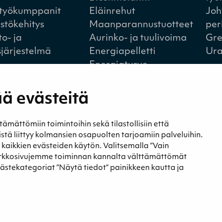
styökumppanit
Eläinrehut
Joh
istökehitys
Maanparannustuotteet
per
to- ja
Aurinko- ja tuulivoima
Gre
sjärjestelmä
Energiapelletti
Ura
Energiaturve
Maa-alueet
ä evästeitä
a
Yhteystiedot
ättömiin toimintoihin sekä tilastollisiin että
t ja blogit
Yhteystiedot
eistä liittyy kolmansien osapuolten tarjoamiin palveluihin.
t kaikkien evästeiden käytön. Valitsemalla ”Vain
st
Laskutustiedot
erkkosivujemme toiminnan kannalta välttämättömät
Tietosuojaseloste
västekategoriat ”Näytä tiedot” painikkeen kautta ja
Tiedonantokanava