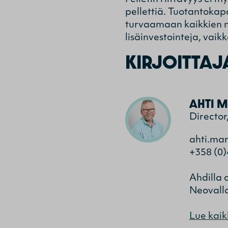
pellettiä. Tuotantokapa
turvaamaan kaikkien ny
lisäinvestointeja, vaikk
KIRJOITTAJ
AHTI M
Director
ahti.ma
+358 (0)
Ahdilla 
Neovalla
Lue kaik