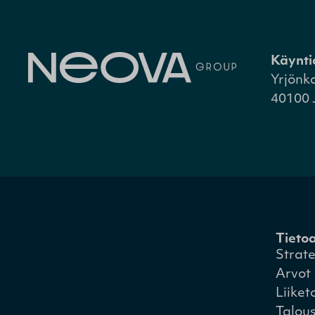
Käynti
Yrjönk
40100 
Tieto
Strat
Arvot
Liiket
Talou