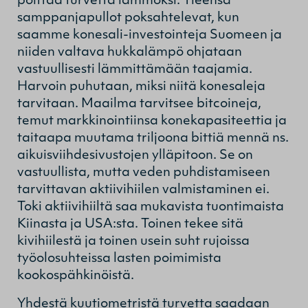
polttaa turvetta lämmöksi. Yleensä
samppanjapullot poksahtelevat, kun
saamme konesali-investointeja Suomeen ja
niiden valtava hukkalämpö ohjataan
vastuullisesti lämmittämään taajamia.
Harvoin puhutaan, miksi niitä konesaleja
tarvitaan. Maailma tarvitsee bitcoineja,
temut markkinointiinsa konekapasiteettia ja
taitaapa muutama triljoona bittiä mennä ns.
aikuisviihdesivustojen ylläpitoon. Se on
vastuullista, mutta veden puhdistamiseen
tarvittavan aktiivihiilen valmistaminen ei.
Toki aktiivihiiltä saa mukavista tuontimaista
Kiinasta ja USA:sta. Toinen tekee sitä
kivihiilestä ja toinen usein suht rujoissa
työolosuhteissa lasten poimimista
kookospähkinöistä.
Yhdestä kuutiometristä turvetta saadaan