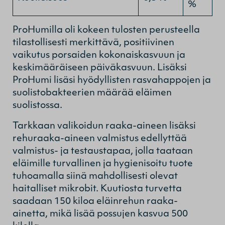
%
ProHumilla oli kokeen tulosten perusteella
tilastollisesti merkittävä, positiivinen
vaikutus porsaiden kokonaiskasvuun ja
keskimääräiseen päiväkasvuun. Lisäksi
ProHumi lisäsi hyödyllisten rasvahappojen ja
suolistobakteerien määrää eläimen
suolistossa.
Tarkkaan valikoidun raaka-aineen lisäksi
rehuraaka-aineen valmistus edellyttää
valmistus- ja testaustapaa, jolla taataan
eläimille turvallinen ja hygienisoitu tuote
tuhoamalla siinä mahdollisesti olevat
haitalliset mikrobit. Kuutiosta turvetta
saadaan 150 kiloa eläinrehun raaka-
ainetta, mikä lisää possujen kasvua 500