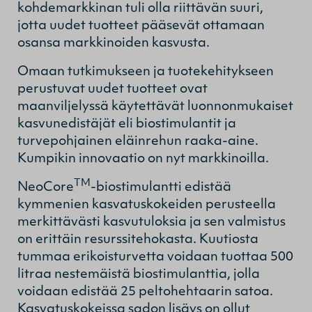
kohdemarkkinan tuli olla riittävän suuri,
jotta uudet tuotteet pääsevät ottamaan
osansa markkinoiden kasvusta.
Omaan tutkimukseen ja tuotekehitykseen
perustuvat uudet tuotteet ovat
maanviljelyssä käytettävät luonnonmukaiset
kasvunedistäjät eli biostimulantit ja
turvepohjainen eläinrehun raaka-aine.
Kumpikin innovaatio on nyt markkinoilla.
TM
NeoCore
-biostimulantti edistää
kymmenien kasvatuskokeiden perusteella
merkittävästi kasvutuloksia ja sen valmistus
on erittäin resurssitehokasta. Kuutiosta
tummaa erikoisturvetta voidaan tuottaa 500
litraa nestemäistä biostimulanttia, jolla
voidaan edistää 25 peltohehtaarin satoa.
Kasvatuskokeissa sadon lisäys on ollut