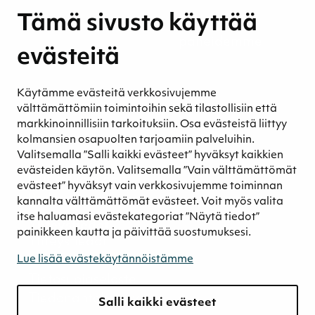
Kestävyysraportit
Tämä sivusto käyttää
Ympäristövastuu
Henkilöstömme ja kumppaneidemme
evästeitä
hyvinvointi
Eettinen liiketoiminta
Käytämme evästeitä verkkosivujemme
Turvetuotannon kestävyys
välttämättömiin toimintoihin sekä tilastollisiin että
Kestävyyden johtaminen
markkinoinnillisiin tarkoituksiin. Osa evästeistä liittyy
Retkeilykohteet
kolmansien osapuolten tarjoamiin palveluihin.
Valitsemalla ”Salli kaikki evästeet” hyväksyt kaikkien
Media
evästeiden käytön. Valitsemalla ”Vain välttämättömät
Uutiset ja blogit
evästeet” hyväksyt vain verkkosivujemme toiminnan
Podcast
kannalta välttämättömät evästeet. Voit myös valita
itse haluamasi evästekategoriat ”Näytä tiedot”
Yhteystiedot
painikkeen kautta ja päivittää suostumuksesi.
Yhteystiedot
Laskutustiedot
Lue lisää evästekäytännöistämme
Tietosuojaseloste
Tiedonantokanava
Salli kaikki evästeet