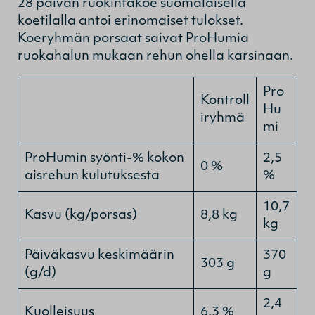
28 päivän ruokintakoe suomalaisella
koetilalla antoi erinomaiset tulokset.
Koeryhmän porsaat saivat ProHumia
ruokahalun mukaan rehun ohella karsinaan.
Pro
Kontroll
Hu
iryhmä
mi
ProHumin syönti-% kokon
2,5
0 %
aisrehun kulutuksesta
%
10,7
Kasvu (kg/porsas)
8,8 kg
kg
Päiväkasvu keskimäärin
370
303 g
(g/d)
g
2,4
Kuolleisuus
6,3 %