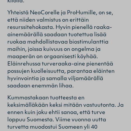
kilolla.
Yhteistä NeoCorelle ja ProHumille, on se,
että niiden valmistus on erittäin
resurssitehokasta. Hyvin pienellä raaka-
ainemäärällä saadaan tuotettua lisää
ruokaa mahdollistavaa biostimulanttia
maihin, joissa kuivuus on ongelma ja
maaperän on orgaanisesti köyhää.
Eläinrehussa turveraaka-aine pienentää
possujen kuolleisuutta, parantaa eläinten
hyvinvointia ja samalla viljamäärällä
saadaan enemmän lihaa.
Kummastakaan tuotteesta en
keksimälläkään keksi mitään vastuutonta. Ja
ennen kuin joku ehtii sanoa, että turve
loppuu Suomesta. Viime vuonna uutta
turvetta muodostui Suomeen yli 40