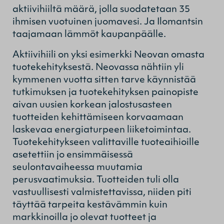
aktiivihiiltä määrä, jolla suodatetaan 35
ihmisen vuotuinen juomavesi. Ja Ilomantsin
taajamaan lämmöt kaupanpäälle.
Aktiivihiili on yksi esimerkki Neovan omasta
tuotekehityksestä. Neovassa nähtiin yli
kymmenen vuotta sitten tarve käynnistää
tutkimuksen ja tuotekehityksen painopiste
aivan uusien korkean jalostusasteen
tuotteiden kehittämiseen korvaamaan
laskevaa energiaturpeen liiketoimintaa.
Tuotekehitykseen valittaville tuoteaihioille
asetettiin jo ensimmäisessä
seulontavaiheessa muutamia
perusvaatimuksia. Tuotteiden tuli olla
vastuullisesti valmistettavissa, niiden piti
täyttää tarpeita kestävämmin kuin
markkinoilla jo olevat tuotteet ja