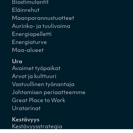
Biostimulantit
Eläinrehut
Maanparannustuotteet
Aurinko- ja tuulivoima
Energiapelletti
Energiaturve
Maa-alueet
Ura
Avoimet työpaikat
Arvot ja kulttuuri
Vastuullinen työnantaja
Johtamisen periaatteemme
Great Place to Work
Uratarinat
Kestävyys
Kestävyysstrategia