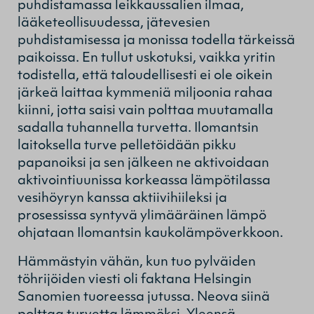
puhdistamassa leikkaussalien ilmaa,
lääketeollisuudessa, jätevesien
puhdistamisessa ja monissa todella tärkeissä
paikoissa. En tullut uskotuksi, vaikka yritin
todistella, että taloudellisesti ei ole oikein
järkeä laittaa kymmeniä miljoonia rahaa
kiinni, jotta saisi vain polttaa muutamalla
sadalla tuhannella turvetta. Ilomantsin
laitoksella turve pelletöidään pikku
papanoiksi ja sen jälkeen ne aktivoidaan
aktivointiuunissa korkeassa lämpötilassa
vesihöyryn kanssa aktiivihiileksi ja
prosessissa syntyvä ylimääräinen lämpö
ohjataan Ilomantsin kaukolämpöverkkoon.
Hämmästyin vähän, kun tuo pylväiden
töhrijöiden viesti oli faktana Helsingin
Sanomien tuoreessa jutussa. Neova siinä