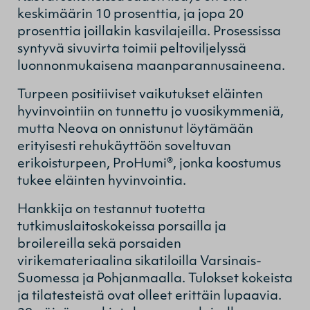
keskimäärin 10 prosenttia, ja jopa 20
prosenttia joillakin kasvilajeilla. Prosessissa
syntyvä sivuvirta toimii peltoviljelyssä
luonnonmukaisena maanparannusaineena.
Turpeen positiiviset vaikutukset eläinten
hyvinvointiin on tunnettu jo vuosikymmeniä,
mutta Neova on onnistunut löytämään
erityisesti rehukäyttöön soveltuvan
erikoisturpeen, ProHumi®, jonka koostumus
tukee eläinten hyvinvointia.
Hankkija on testannut tuotetta
tutkimuslaitoskokeissa porsailla ja
broilereilla sekä porsaiden
virikemateriaalina sikatiloilla Varsinais-
Suomessa ja Pohjanmaalla. Tulokset kokeista
ja tilatesteistä ovat olleet erittäin lupaavia.