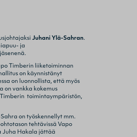
I
usjohtajaksi
Juhani Ylä-Sahran
.
iapuu- ja
 jäsenenä.
o Timberin liiketoiminnan
hallitus on käynnistänyt
essa on luonnollista, että myös
lla on vankka kokemus
o Timberin toimintaympäristön,
-Sahra on työskennellyt mm.
 johtotason tehtävissä Vapo
a Juha Hakala jättää