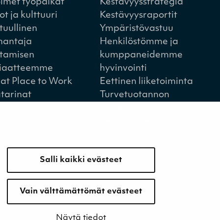
imet työpaikat
Kestävyysstrategia
ot ja kulttuuri
Kestävyysraportit
tuullinen
Ympäristövastuu
nantaja
Henkilöstömme ja
tamisen
kumppaneidemme
iaatteemme
hyvinvointi
at Place to Work
Eettinen liiketoiminta
tarinat
Turvetuotannon
kestävyys
Kestävyyden
johtaminen
Retkeilykohteet
Salli kaikki evästeet
Vain välttämättömät evästeet
Näytä tiedot