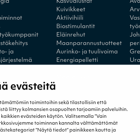
egia
Kasvualustat
Avo
Kuivikkeet
Arv
oiminnot
Aktiivihiili
Vas
s
Biostimulantit
työ
styökumppanit
Eläinrehut
Joh
istökehitys
Maanparannustuotteet
per
to- ja
Aurinko- ja tuulivoima
Gre
sjärjestelmä
Energiapelletti
Ura
Energiaturve
Maa-alueet
ä evästeitä
ättömiin toimintoihin sekä tilastollisiin että
a
Yhteystiedot
eistä liittyy kolmansien osapuolten tarjoamiin palveluihin.
t ja blogit
Yhteystiedot
t kaikkien evästeiden käytön. Valitsemalla ”Vain
st
Laskutustiedot
erkkosivujemme toiminnan kannalta välttämättömät
Tietosuojaseloste
västekategoriat ”Näytä tiedot” painikkeen kautta ja
Tiedonantokanava