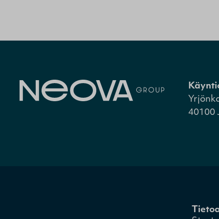
Käynti
Yrjönk
40100 
Tieto