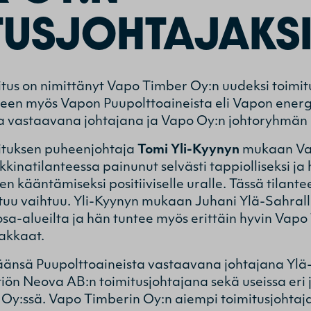
TUSJOHTAJAKS
tus on nimittänyt Vapo Timber Oy:n uudeksi toimit
leen myös Vapon Puupolttoaineista eli Vapon energ
sta vastaavana johtajana ja Vapo Oy:n johtoryhmän
ituksen puheenjohtaja
Tomi Yli-Kyynyn
mukaan Vap
kinatilanteessa painunut selvästi tappiolliseksi ja 
n kääntämiseksi positiiviselle uralle. Tässä tilante
stuu vaihtuu. Yli-Kyynyn mukaan Juhani Ylä-Sahra
osa-alueilta ja hän tuntee myös erittäin hyvin Vap
iakkaat.
äänsä Puupolttoaineista vastaavana johtajana Ylä
iön Neova AB:n toimitusjohtajana sekä useissa eri
 Oy:ssä. Vapo Timberin Oy:n aiempi toimitusjohtaj