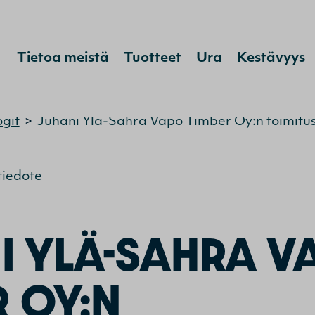
Hyppää sisältöön
Tietoa meistä
Tuotteet
Ura
Kestävyys
ogit
>
Juhani Ylä-Sahra Vapo Timber Oy:n toimitus
tiedote
I YLÄ-SAHRA V
R OY:N