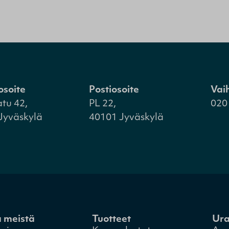
osoite
Postiosoite
Vai
atu 42,
PL 22,
020
Jyväskylä
40101 Jyväskylä
a meistä
Tuotteet
Ur