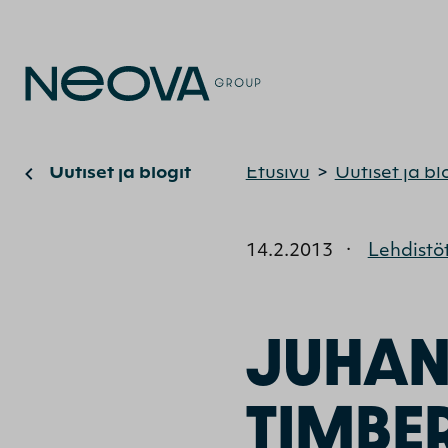
Uutiset ja blogit
Etusivu
>
Uutiset ja bl
14.2.2013
·
Lehdistö
JUHAN
TIMBE