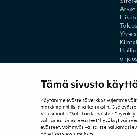
Strat
Arvot
Liiket
Talou
Yhtei
Kiinte
Hallin
ohjau
Tämä sivusto käyttä
Käytämme evästeitä verkkosivujemme välttäm
Medi
markkinoinnillisiin tarkoituksiin. Osa eväst
Uutise
Valitsemalla ”Salli kaikki evästeet” hyväksy
Podca
välttämättömät evästeet” hyväksyt vain v
evästeet. Voit myös valita itse haluamasi e
päivittää suostumuksesi.