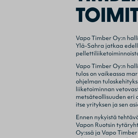
TOIMI
Vapo Timber Oy:n halli
Ylä-Sahra jatkaa edel
pellettiliiketoiminnoi
Vapo Timber Oy:n hall
tulos on vaikeassa mark
ohjelman tuloskehitykse
liiketoiminnan vetova
metsäteollisuuden eri 
itse yrityksen ja sen as
Ennen nykyistä tehtäv
Vapon Ruotsin tytäryht
Oy:ssä ja Vapo Timber