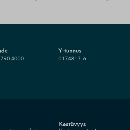
hde
Y-tunnus
 790 4000
0174817-6
a
Kestävyys