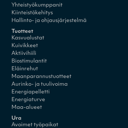
Yhteistyökumppanit
Kiinteistökehitys
Hallinto- ja ohjausjärjestelmä
Tuotteet
Kasvualustat
Kuivikkeet
Aktiivihiili
Biostimulantit
Eläinrehut
Maanparannustuotteet
Aurinko- ja tuulivoima
Energiapelletti
Energiaturve
Maa-alueet
Ura
Avoimet työpaikat