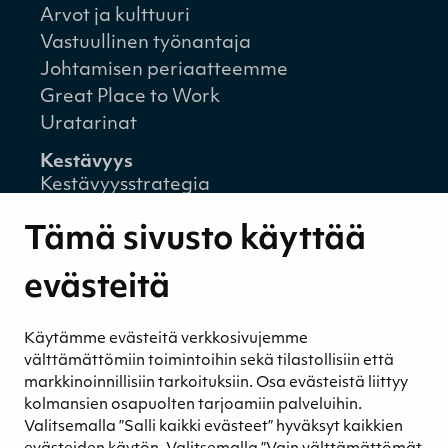
Arvot ja kulttuuri
Vastuullinen työnantaja
Johtamisen periaatteemme
Great Place to Work
Uratarinat
Kestävyys
Kestävyysstrategia
Kestävyysraportit
Tämä sivusto käyttää
Ympäristövastuu
Henkilöstömme ja kumppaneidemme
evästeitä
hyvinvointi
Eettinen liiketoiminta
Käytämme evästeitä verkkosivujemme
Turvetuotannon kestävyys
välttämättömiin toimintoihin sekä tilastollisiin että
Kestävyyden johtaminen
markkinoinnillisiin tarkoituksiin. Osa evästeistä liittyy
Retkeilykohteet
kolmansien osapuolten tarjoamiin palveluihin.
Valitsemalla ”Salli kaikki evästeet” hyväksyt kaikkien
Media