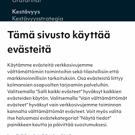
Uratarinat
Kestävyys
Kestävyysstrategia
Kestävyysraportit
Tämä sivusto käyttää
Ympäristövastuu
Henkilöstömme ja kumppaneidemme
evästeitä
hyvinvointi
Eettinen liiketoiminta
Käytämme evästeitä verkkosivujemme
Turvetuotannon kestävyys
välttämättömiin toimintoihin sekä tilastollisiin että
Kestävyyden johtaminen
markkinoinnillisiin tarkoituksiin. Osa evästeistä liittyy
Retkeilykohteet
kolmansien osapuolten tarjoamiin palveluihin.
Valitsemalla ”Salli kaikki evästeet” hyväksyt kaikkien
Media
evästeiden käytön. Valitsemalla ”Vain välttämättömät
Uutiset ja blogit
evästeet” hyväksyt vain verkkosivujemme toiminnan
Podcast
kannalta välttämättömät evästeet. Voit myös valita
itse haluamasi evästekategoriat ”Näytä tiedot”
Yhteystiedot
painikkeen kautta ja päivittää suostumuksesi.
Yhteystiedot