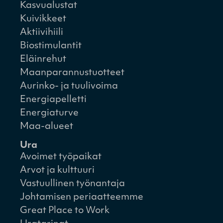
Kasvualustat
Kuivikkeet
Aktiivihiili
Biostimulantit
Eläinrehut
Maanparannustuotteet
Aurinko- ja tuulivoima
Energiapelletti
Energiaturve
Maa-alueet
Ura
Avoimet työpaikat
Arvot ja kulttuuri
Vastuullinen työnantaja
Johtamisen periaatteemme
Great Place to Work