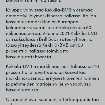
konsernin omiin tuotteisiin.
Kauppa vahvistaa Kekkilä-BVB:n asemaa
ammattiviljelymarkkinassa Italiassa. Italian
kasvualustamarkkina on Euroopan
kolmanneksi suurin ja sen koko on noin 60
miljoonaa euroa. Vuonna 2021 Kekkilä-BVB
osti saksalaisen Brill Substrates -yhtiön, ja
tässä yhteydessä Kekkilä-BVB osti 50
prosenttia Italiassa toimivasta
kasvualustatehtaasta.
Kekkilä-BVB:n markkinaosuus Italiassa on 10
prosenttia ja tavoitteena on kasvattaa
markkina-asemaa erityisesti pienten taimien
ja pehmeiden marjojen viljelyyn sopivissa
kasvualustoissa.
Osapuolet ovat sopineet, ettei kauppahintaa