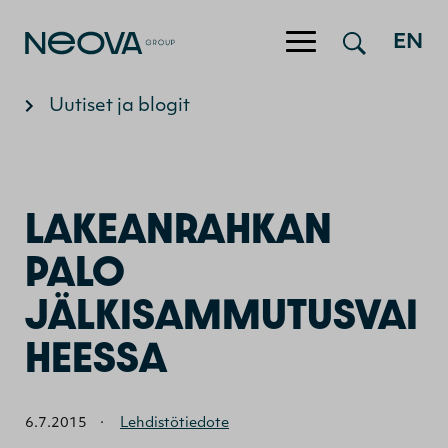
EN
Hyppää sisältöön
Uutiset ja blogit
LAKEANRAHKAN
PALO
JÄLKISAMMUTUSVAI
HEESSA
6.7.2015
·
Lehdistötiedote