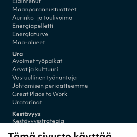
Eläinrehut
Maanparannustuotteet
Aurinko- ja tuulivoima
Energiapelletti
Energiaturve
Maa-alueet
Ura
Avoimet työpaikat
Arvot ja kulttuuri
Vastuullinen työnantaja
Johtamisen periaatteemme
Great Place to Work
Uratarinat
Kestävyys
Kestävyysstrategia
Kestävyysraportit