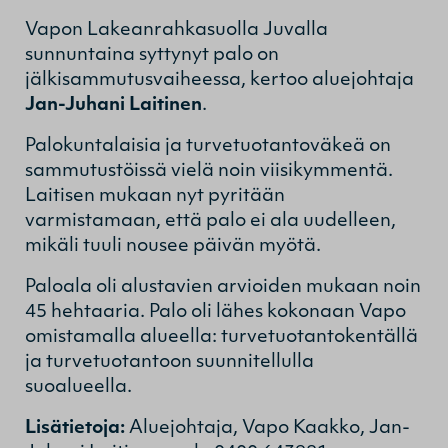
Vapon Lakeanrahkasuolla Juvalla
sunnuntaina syttynyt palo on
jälkisammutusvaiheessa, kertoo aluejohtaja
Jan-Juhani Laitinen
.
Palokuntalaisia ja turvetuotantoväkeä on
sammutustöissä vielä noin viisikymmentä.
Laitisen mukaan nyt pyritään
varmistamaan, että palo ei ala uudelleen,
mikäli tuuli nousee päivän myötä.
Paloala oli alustavien arvioiden mukaan noin
45 hehtaaria. Palo oli lähes kokonaan Vapo
omistamalla alueella: turvetuotantokentällä
ja turvetuotantoon suunnitellulla
suoalueella.
Lisätietoja:
Aluejohtaja, Vapo Kaakko, Jan-