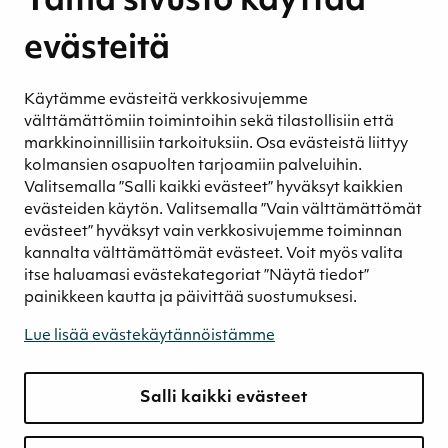
Tämä sivusto käyttää
Ympäristövastuu
Henkilöstömme ja kumppaneidemme
evästeitä
hyvinvointi
Eettinen liiketoiminta
Käytämme evästeitä verkkosivujemme
Turvetuotannon kestävyys
välttämättömiin toimintoihin sekä tilastollisiin että
Kestävyyden johtaminen
markkinoinnillisiin tarkoituksiin. Osa evästeistä liittyy
Retkeilykohteet
kolmansien osapuolten tarjoamiin palveluihin.
Valitsemalla ”Salli kaikki evästeet” hyväksyt kaikkien
Media
evästeiden käytön. Valitsemalla ”Vain välttämättömät
Uutiset ja blogit
evästeet” hyväksyt vain verkkosivujemme toiminnan
Podcast
kannalta välttämättömät evästeet. Voit myös valita
itse haluamasi evästekategoriat ”Näytä tiedot”
Yhteystiedot
painikkeen kautta ja päivittää suostumuksesi.
Yhteystiedot
Lue lisää evästekäytännöistämme
Laskutustiedot
Tietosuojaseloste
Tiedonantokanava
Salli kaikki evästeet