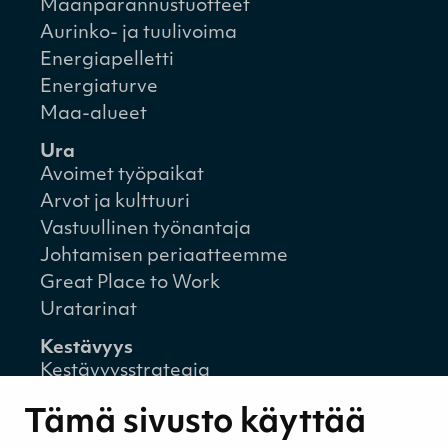
Maanparannustuotteet
Aurinko- ja tuulivoima
Energiapelletti
Energiaturve
Maa-alueet
Ura
Avoimet työpaikat
Arvot ja kulttuuri
Vastuullinen työnantaja
Johtamisen periaatteemme
Great Place to Work
Uratarinat
Kestävyys
Kestävyysstrategia
Kestävyysraportit
Tämä sivusto käyttää
Ympäristövastuu