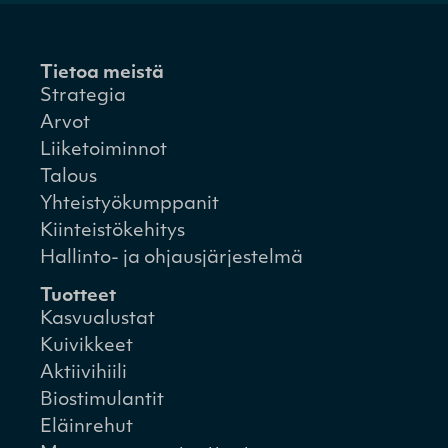
Tietoa meistä
Strategia
Arvot
Liiketoiminnot
Talous
Yhteistyökumppanit
Kiinteistökehitys
Hallinto- ja ohjausjärjestelmä
Tuotteet
Kasvualustat
Kuivikkeet
Aktiivihiili
Biostimulantit
Eläinrehut