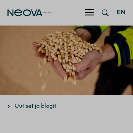
EN
Hyppää sisältöön
Uutiset ja blogit