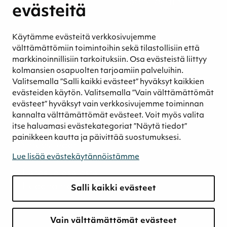
Henkilöstömme ja kumppaneidemme
evästeitä
hyvinvointi
Eettinen liiketoiminta
Käytämme evästeitä verkkosivujemme
Turvetuotannon kestävyys
välttämättömiin toimintoihin sekä tilastollisiin että
Kestävyyden johtaminen
markkinoinnillisiin tarkoituksiin. Osa evästeistä liittyy
Retkeilykohteet
kolmansien osapuolten tarjoamiin palveluihin.
Valitsemalla ”Salli kaikki evästeet” hyväksyt kaikkien
Media
evästeiden käytön. Valitsemalla ”Vain välttämättömät
Uutiset ja blogit
evästeet” hyväksyt vain verkkosivujemme toiminnan
Podcast
kannalta välttämättömät evästeet. Voit myös valita
itse haluamasi evästekategoriat ”Näytä tiedot”
Yhteystiedot
painikkeen kautta ja päivittää suostumuksesi.
Yhteystiedot
Lue lisää evästekäytännöistämme
Laskutustiedot
Tietosuojaseloste
Tiedonantokanava
Salli kaikki evästeet
Vain välttämättömät evästeet