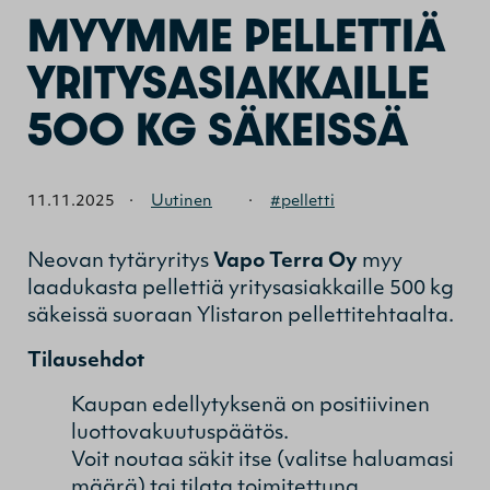
MYYMME PELLETTIÄ
YRITYSASIAKKAILLE
500 KG SÄKEISSÄ
11.11.2025
·
Uutinen
·
#pelletti
Neovan tytäryritys
Vapo Terra Oy
myy
laadukasta pellettiä yritysasiakkaille 500 kg
säkeissä suoraan Ylistaron pellettitehtaalta.
Tilausehdot
Kaupan edellytyksenä on positiivinen
luottovakuutuspäätös.
Voit noutaa säkit itse (valitse haluamasi
määrä) tai tilata toimitettuna.