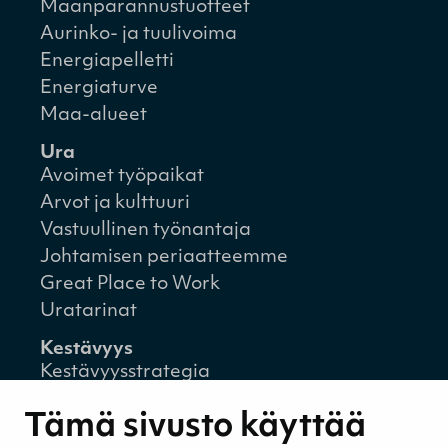
Maanparannustuotteet
Aurinko- ja tuulivoima
Energiapelletti
Energiaturve
Maa-alueet
Ura
Avoimet työpaikat
Arvot ja kulttuuri
Vastuullinen työnantaja
Johtamisen periaatteemme
Great Place to Work
Uratarinat
Kestävyys
Kestävyysstrategia
Kestävyysraportit
Tämä sivusto käyttää
Ympäristövastuu