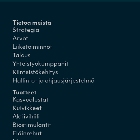
Tietoa meistä
Strategia
Arvot
Liiketoiminnot
Talous
Yhteistyökumppanit
Kiinteistökehitys
Hallinto- ja ohjausjärjestelmä
Tuotteet
Kasvualustat
Kuivikkeet
Aktiivihiili
Biostimulantit
Eläinrehut