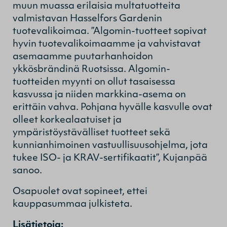
muun muassa erilaisia multatuotteita
valmistavan Hasselfors Gardenin
tuotevalikoimaa. ”Algomin-tuotteet sopivat
hyvin tuotevalikoimaamme ja vahvistavat
asemaamme puutarhanhoidon
ykkösbrändinä Ruotsissa. Algomin-
tuotteiden myynti on ollut tasaisessa
kasvussa ja niiden markkina-asema on
erittäin vahva. Pohjana hyvälle kasvulle ovat
olleet korkealaatuiset ja
ympäristöystävälliset tuotteet sekä
kunnianhimoinen vastuullisuusohjelma, jota
tukee ISO- ja KRAV-sertifikaatit”, Kujanpää
sanoo.
Osapuolet ovat sopineet, ettei
kauppasummaa julkisteta.
Lisätietoja: