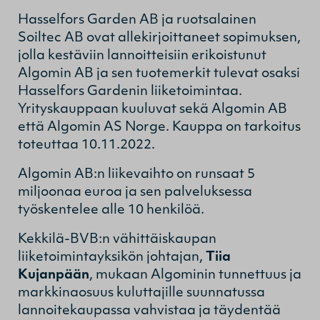
Hasselfors Garden AB ja ruotsalainen
Soiltec AB ovat allekirjoittaneet sopimuksen,
jolla kestäviin lannoitteisiin erikoistunut
Algomin AB ja sen tuotemerkit tulevat osaksi
Hasselfors Gardenin liiketoimintaa.
Yrityskauppaan kuuluvat sekä Algomin AB
että Algomin AS Norge. Kauppa on tarkoitus
toteuttaa 10.11.2022.
Algomin AB:n liikevaihto on runsaat 5
miljoonaa euroa ja sen palveluksessa
työskentelee alle 10 henkilöä.
Kekkilä-BVB:n vähittäiskaupan
liiketoimintayksikön johtajan,
Tiia
Kujanpään
, mukaan Algominin tunnettuus ja
markkinaosuus kuluttajille suunnatussa
lannoitekaupassa vahvistaa ja täydentää