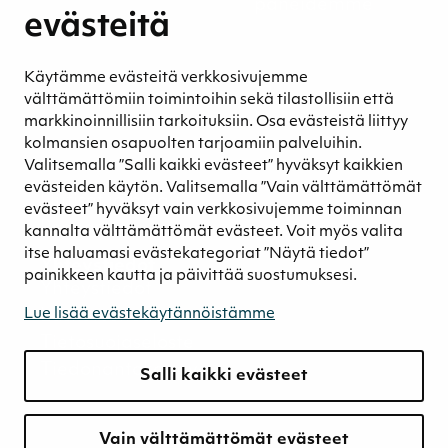
Henkilöstömme ja kumppaneidemme
evästeitä
hyvinvointi
Eettinen liiketoiminta
Käytämme evästeitä verkkosivujemme
Turvetuotannon kestävyys
välttämättömiin toimintoihin sekä tilastollisiin että
Kestävyyden johtaminen
markkinoinnillisiin tarkoituksiin. Osa evästeistä liittyy
Retkeilykohteet
kolmansien osapuolten tarjoamiin palveluihin.
Valitsemalla ”Salli kaikki evästeet” hyväksyt kaikkien
Media
evästeiden käytön. Valitsemalla ”Vain välttämättömät
Uutiset ja blogit
evästeet” hyväksyt vain verkkosivujemme toiminnan
Podcast
kannalta välttämättömät evästeet. Voit myös valita
itse haluamasi evästekategoriat ”Näytä tiedot”
Yhteystiedot
painikkeen kautta ja päivittää suostumuksesi.
Yhteystiedot
Laskutustiedot
Lue lisää evästekäytännöistämme
Tietosuojaseloste
Tiedonantokanava
Salli kaikki evästeet
Vain välttämättömät evästeet