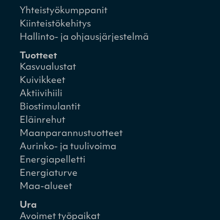
Yhteistyökumppanit
Kiinteistökehitys
Hallinto- ja ohjausjärjestelmä
Tuotteet
Kasvualustat
Kuivikkeet
Aktiivihiili
Biostimulantit
Eläinrehut
Maanparannustuotteet
Aurinko- ja tuulivoima
Energiapelletti
Energiaturve
Maa-alueet
Ura
Avoimet työpaikat