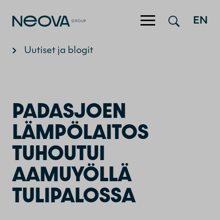
Hyppää sisältöön
EN
Uutiset ja blogit
PADASJOEN
LÄMPÖLAITOS
TUHOUTUI
AAMUYÖLLÄ
TULIPALOSSA