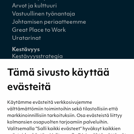
Arvot ja kulttuuri
Vastuullinen työnantaja
Johtamisen periaatteemme
Great Place to Work
Uratarinat
Kestävyys
Kestävyysstrategia
Kestävyysraportit
Tämä sivusto käyttää
Ympäristövastuu
Henkilöstömme ja kumppaneidemme
evästeitä
hyvinvointi
Eettinen liiketoiminta
Käytämme evästeitä verkkosivujemme
Turvetuotannon kestävyys
välttämättömiin toimintoihin sekä tilastollisiin että
Kestävyyden johtaminen
markkinoinnillisiin tarkoituksiin. Osa evästeistä liittyy
Retkeilykohteet
kolmansien osapuolten tarjoamiin palveluihin.
Valitsemalla ”Salli kaikki evästeet” hyväksyt kaikkien
Media