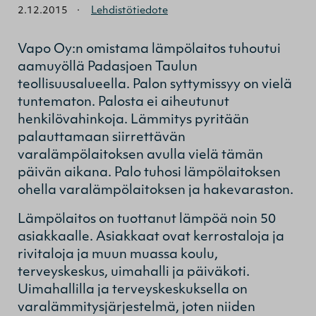
2.12.2015
·
Lehdistötiedote
Vapo Oy:n omistama lämpölaitos tuhoutui
aamuyöllä Padasjoen Taulun
teollisuusalueella. Palon syttymissyy on vielä
tuntematon. Palosta ei aiheutunut
henkilövahinkoja. Lämmitys pyritään
palauttamaan siirrettävän
varalämpölaitoksen avulla vielä tämän
päivän aikana. Palo tuhosi lämpölaitoksen
ohella varalämpölaitoksen ja hakevaraston.
Lämpölaitos on tuottanut lämpöä noin 50
asiakkaalle. Asiakkaat ovat kerrostaloja ja
rivitaloja ja muun muassa koulu,
terveyskeskus, uimahalli ja päiväkoti.
Uimahallilla ja terveyskeskuksella on
varalämmitysjärjestelmä, joten niiden