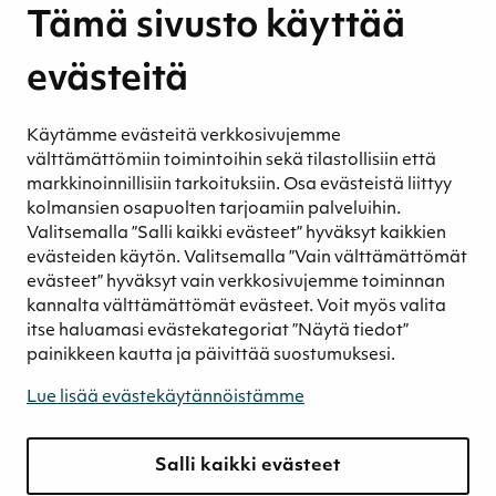
Tämä sivusto käyttää
Ympäristövastuu
Henkilöstömme ja kumppaneidemme
evästeitä
hyvinvointi
Eettinen liiketoiminta
Käytämme evästeitä verkkosivujemme
Turvetuotannon kestävyys
välttämättömiin toimintoihin sekä tilastollisiin että
Kestävyyden johtaminen
markkinoinnillisiin tarkoituksiin. Osa evästeistä liittyy
Retkeilykohteet
kolmansien osapuolten tarjoamiin palveluihin.
Valitsemalla ”Salli kaikki evästeet” hyväksyt kaikkien
Media
evästeiden käytön. Valitsemalla ”Vain välttämättömät
Uutiset ja blogit
evästeet” hyväksyt vain verkkosivujemme toiminnan
Podcast
kannalta välttämättömät evästeet. Voit myös valita
itse haluamasi evästekategoriat ”Näytä tiedot”
Yhteystiedot
painikkeen kautta ja päivittää suostumuksesi.
Yhteystiedot
Lue lisää evästekäytännöistämme
Laskutustiedot
Tietosuojaseloste
Tiedonantokanava
Salli kaikki evästeet