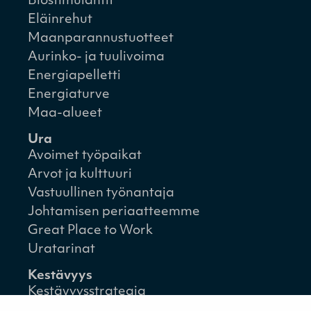
Biostimulantit
Eläinrehut
Maanparannustuotteet
Aurinko- ja tuulivoima
Energiapelletti
Energiaturve
Maa-alueet
Ura
Avoimet työpaikat
Arvot ja kulttuuri
Vastuullinen työnantaja
Johtamisen periaatteemme
Great Place to Work
Uratarinat
Kestävyys
Kestävyysstrategia
Kestävyysraportit