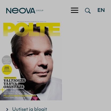
EN
Hyppää sisältöön
Uutiset ja blogit