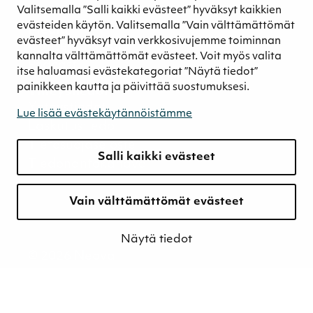
Retkeilykohteet
Valitsemalla ”Salli kaikki evästeet” hyväksyt kaikkien
evästeiden käytön. Valitsemalla ”Vain välttämättömät
Media
evästeet” hyväksyt vain verkkosivujemme toiminnan
Uutiset ja blogit
kannalta välttämättömät evästeet. Voit myös valita
Podcast
itse haluamasi evästekategoriat ”Näytä tiedot”
painikkeen kautta ja päivittää suostumuksesi.
Yhteystiedot
Yhteystiedot
Lue lisää evästekäytännöistämme
Laskutustiedot
Tietosuojaseloste
Salli kaikki evästeet
Tiedonantokanava
Vain välttämättömät evästeet
Näytä tiedot
© 2026 Neova
Evästeet
Tietosuojaseloste