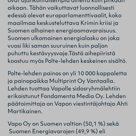
ovat ajankohtaisempia aiheita kuin pitkään
aikaan. Tähän vaikuttavat luonnollisesti
edessä olevat europarlamenttivaalit, koko
maailmaa keskusteluttava Krimin kriisi ja
Suomen alhainen energiaomavaraisuus.
Suomen ulkomainen energialasku on joka
vuosi liki saman suuruinen kuin paljon
puhuttu kestävyysvaje.Tästä aihepiiristä
koostuu myös Polte-lehden keskeinen sisältö.
Polte-lehden painos on yli 10 000 kappaletta
ja painopaikka Multiprint Oy Vantaalla.
Lehden tuottaa Vapolle sidosryhmälehtiin
erikoistunut Fondamenta Media Oy. Lehden
päätoimittaja on Vapon viestintäjohtaja Ahti
Martikainen.
Vapo Oy on Suomen valtion (50,1 %) sekä
Suomen Energiavarojen (49,9 %) eli