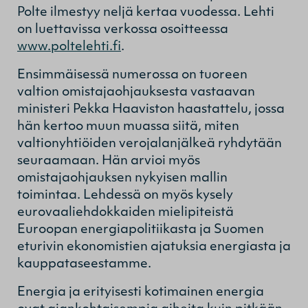
Polte ilmestyy neljä kertaa vuodessa. Lehti
on luettavissa verkossa osoitteessa
www.poltelehti.fi
.
Ensimmäisessä numerossa on tuoreen
valtion omistajaohjauksesta vastaavan
ministeri Pekka Haaviston haastattelu, jossa
hän kertoo muun muassa siitä, miten
valtionyhtiöiden verojalanjälkeä ryhdytään
seuraamaan. Hän arvioi myös
omistajaohjauksen nykyisen mallin
toimintaa. Lehdessä on myös kysely
eurovaaliehdokkaiden mielipiteistä
Euroopan energiapolitiikasta ja Suomen
eturivin ekonomistien ajatuksia energiasta ja
kauppataseestamme.
Energia ja erityisesti kotimainen energia