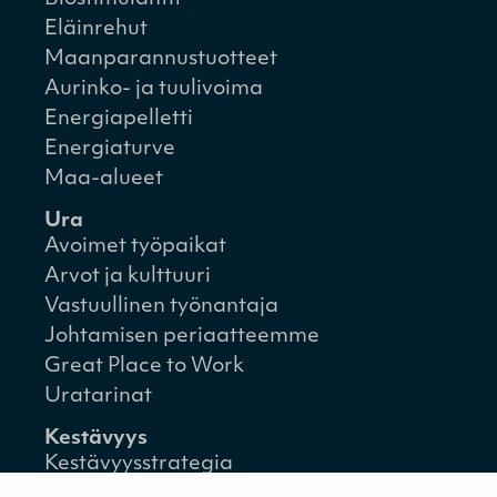
Eläinrehut
Maanparannustuotteet
Aurinko- ja tuulivoima
Energiapelletti
Energiaturve
Maa-alueet
Ura
Avoimet työpaikat
Arvot ja kulttuuri
Vastuullinen työnantaja
Johtamisen periaatteemme
Great Place to Work
Uratarinat
Kestävyys
Kestävyysstrategia
Kestävyysraportit