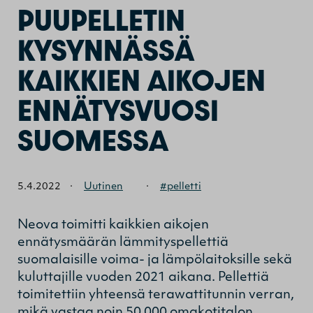
PUUPELLETIN
KYSYNNÄSSÄ
KAIKKIEN AIKOJEN
ENNÄTYSVUOSI
SUOMESSA
5.4.2022
·
Uutinen
·
#pelletti
Neova toimitti kaikkien aikojen
ennätysmäärän lämmityspellettiä
suomalaisille voima- ja lämpölaitoksille sekä
kuluttajille vuoden 2021 aikana. Pellettiä
toimitettiin yhteensä terawattitunnin verran,
mikä vastaa noin 50 000 omakotitalon