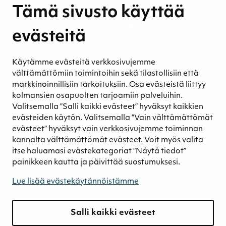
Tämä sivusto käyttää
Ympäristövastuu
Henkilöstömme ja kumppaneidemme
evästeitä
hyvinvointi
Eettinen liiketoiminta
Käytämme evästeitä verkkosivujemme
Turvetuotannon kestävyys
välttämättömiin toimintoihin sekä tilastollisiin että
Kestävyyden johtaminen
markkinoinnillisiin tarkoituksiin. Osa evästeistä liittyy
Retkeilykohteet
kolmansien osapuolten tarjoamiin palveluihin.
Valitsemalla ”Salli kaikki evästeet” hyväksyt kaikkien
Media
evästeiden käytön. Valitsemalla ”Vain välttämättömät
Uutiset ja blogit
evästeet” hyväksyt vain verkkosivujemme toiminnan
Podcast
kannalta välttämättömät evästeet. Voit myös valita
itse haluamasi evästekategoriat ”Näytä tiedot”
Yhteystiedot
painikkeen kautta ja päivittää suostumuksesi.
Yhteystiedot
Laskutustiedot
Lue lisää evästekäytännöistämme
Tietosuojaseloste
Tiedonantokanava
Salli kaikki evästeet