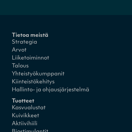
Tietoa meistä
Strategia
Arvot
Liiketoiminnot
Talous
Yhteistyökumppanit
Kiinteistökehitys
Hallinto- ja ohjausjärjestelmä
Tuotteet
Kasvualustat
Kuivikkeet
Aktiivihiili
Biostimulantit