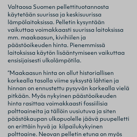
Valtaosa Suomen pellettituotannosta
käytetään suurissa ja keskisuurissa
lämpölaitoksissa. Pelletin kysyntään
vaikuttaa voimakkaasti suurissa laitoksissa
mm. maakaasun, kivihiilen ja
päästöoikeuden hinta. Pienemmissä
laitoksissa käytön lisääntymiseen vaikuttaa
ensisijaisesti ulkolämpötila.
”Maakaasun hinta on ollut historiallisen
korkealla tasolla viime syksystä lähtien ja
hinnan on ennustettu pysyvän korkealla vielä
pitkään. Myös nykyinen päästöoikeuden
hinta rasittaa voimakkaasti fossiilisia
polttoaineita ja tällöin uusiutuva ja siten
päästökaupan ulkopuolelle jäävä puupelletti
on erittäin hyvä ja kilpailukykyinen
polttoaine. Neovan pelletin etuna on myös