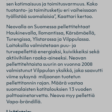
sen kotimaisuus ja toimitusvarmuus. Koko
tuotanto- ja toimitusketju eri vaiheissaan
työllistää suomalaisia”, Kaattari kertoo.
Neovalla on Suomessa pellettitehtaat
Haukinevalla, Ilomantissa, Kärsämäellä,
Turengissa, Ylistarossa ja Vilppulassa.
Laitoksilla valmistetaan puu- ja
turvepellettiä energiaksi, kuivikkeiksi sekä
aktiivihiilen raaka-aineeksi. Neovan
pellettitehtaista suurin on vuonna 2008
valmistunut Vilppulan yksikkö, joka saavutti
viime syksynä miljoonan tuotetun
pellettitonnin rajan. Määrä vastaa
suomalaisten kotitalouksien 13 vuoden
polttoainetarvetta. Neova myy pellettiä
Vapo-brändillä.