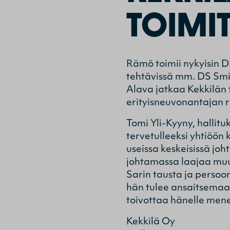
TOIMI
Rämö toimii nykyisin 
tehtävissä mm. DS Smit
Alava jatkaa Kekkilän 
erityisneuvonantajan r
Tomi Yli-Kyyny, hallit
tervetulleeksi yhtiöön
useissa keskeisissä joh
johtamassa laajaa muut
Sarin tausta ja persoon
hän tulee ansaitsemaan
toivottaa hänelle mene
Kekkilä Oy