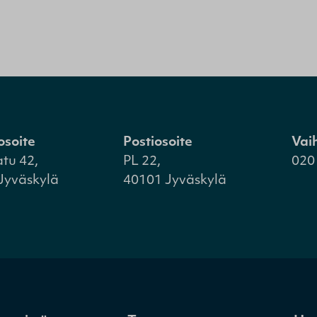
osoite
Postiosoite
Vai
atu 42,
PL 22,
020
Jyväskylä
40101 Jyväskylä