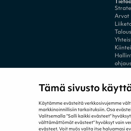
Tieto
Strat
Arvot
Liiket
Talou
Yhtei
Kiinte
Hallin
ohjau
Tämä sivusto käyttä
Käytämme evästeitä verkkosivujemme välttäm
Medi
markkinoinnillisiin tarkoituksiin. Osa eväst
Uutise
Valitsemalla ”Salli kaikki evästeet” hyväksy
Podca
välttämättömät evästeet” hyväksyt vain v
evästeet. Voit myös valita itse haluamasi e