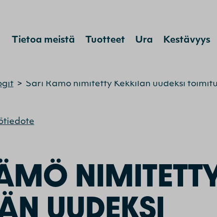
Hyppää sisältöön
Tietoa meistä
Tuotteet
Ura
Kestävyys
ogit
>
Sari Rämö nimitetty Kekkilän uudeksi toimitu
ötiedote
RÄMÖ NIMITETT
LÄN UUDEKSI