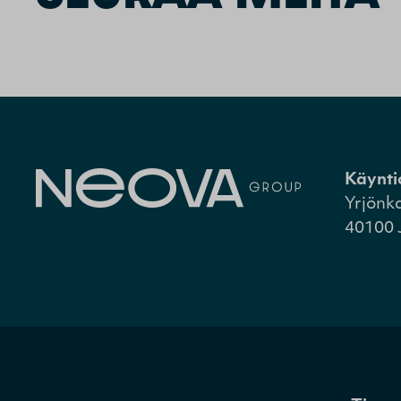
Käynti
Yrjönk
40100 