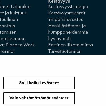
a
Kestävyys
imet työpaikat
Kestävyysstrategia
ot ja kulttuuri
Kestävyysraportit
tuullinen
Ympäristövastuu
nantaja
Henkilöstömme ja
tamisen
kumppaneidemme
iaatteemme
hyvinvointi
at Place to Work
Eettinen liiketoiminta
tarinat
Turvetuotannon
kestävyys
Kestävyyden
johtaminen
Retkeilykohteet
Salli kaikki evästeet
Vain välttämättömät evästeet