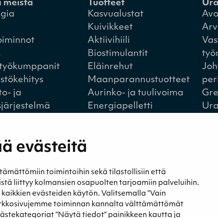
a meistä
Tuotteet
Ur
egia
Kasvualustat
Avo
Kuivikkeet
Arv
oiminnot
Aktiivihiili
Vas
s
Biostimulantit
työ
styökumppanit
Eläinrehut
Joh
istökehitys
Maanparannustuotteet
per
to- ja
Aurinko- ja tuulivoima
Gre
sjärjestelmä
Energiapelletti
Ura
Energiaturve
Maa-alueet
ä evästeitä
ättömiin toimintoihin sekä tilastollisiin että
a
Yhteystiedot
eistä liittyy kolmansien osapuolten tarjoamiin palveluihin.
t ja blogit
Yhteystiedot
t kaikkien evästeiden käytön. Valitsemalla ”Vain
st
Laskutustiedot
erkkosivujemme toiminnan kannalta välttämättömät
Tietosuojaseloste
västekategoriat ”Näytä tiedot” painikkeen kautta ja