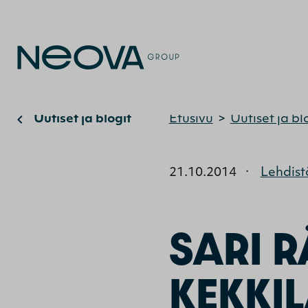
Uutiset ja blogit
Etusivu
>
Uutiset ja bl
21.10.2014
·
Lehdist
SARI 
KEKKI