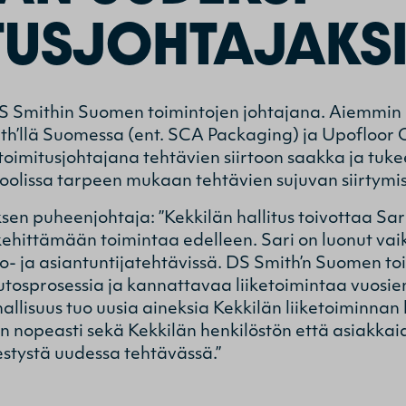
TUSJOHTAJAKS
DS Smithin Suomen toimintojen johtajana. Aiemmin
h’llä Suomessa (ent. SCA Packaging) ja Upofloor Oy
toimitusjohtajana tehtävien siirtoon saakka ja tuk
oolissa tarpeen mukaan tehtävien sujuvan siirtymi
uksen puheenjohtaja: ”Kekkilän hallitus toivottaa S
 kehittämään toimintaa edelleen. Sari on luonut vai
to- ja asiantuntijatehtävissä. DS Smith’n Suomen to
osprosessia ja kannattavaa liiketoimintaa vuosien
allisuus tuo uusia aineksia Kekkilän liiketoiminnan
 nopeasti sekä Kekkilän henkilöstön että asiakkai
stystä uudessa tehtävässä.”