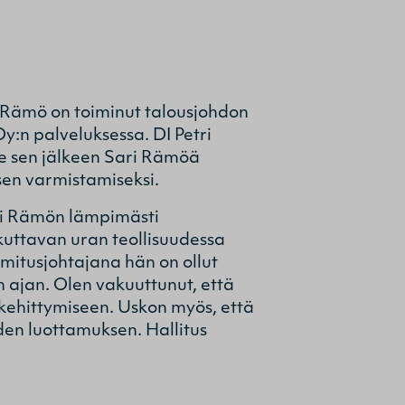
I
 Rämö on toiminut talousjohdon
:n palveluksessa. DI Petri
ee sen jälkeen Sari Rämöä
sen varmistamiseksi.
ari Rämön lämpimästi
kuttavan uran teollisuudessa
imitusjohtajana hän on ollut
 ajan. Olen vakuuttunut, että
 kehittymiseen. Uskon myös, että
den luottamuksen. Hallitus