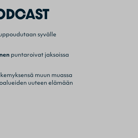
PODCAST
uppoudutaan syvälle
inen
puntaroivat jaksoissa
t näkemyksensä muun muassa
ntoalueiden uuteen elämään