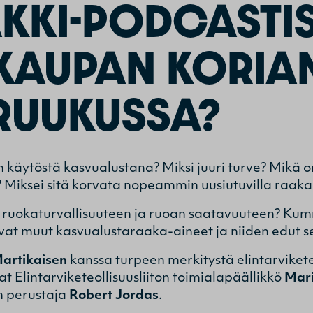
KKI-PODCASTIS
 KAUPAN KORIA
RUUKUSSA?
 käytöstä kasvualustana? Miksi juuri turve? Mikä 
 Miksei sitä korvata nopeammin uusiutuvilla raaka-
yy ruokaturvallisuuteen ja ruoan saatavuuteen? Ku
ovat muut kasvualustaraaka-aineet ja niiden edut s
Martikaisen
kanssa turpeen merkitystä elintarviket
 Elintarviketeollisuusliiton toimialapäällikkö
Mari
n perustaja
Robert Jordas
.