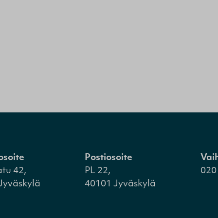
osoite
Postiosoite
Vai
atu 42,
PL 22,
020
Jyväskylä
40101 Jyväskylä