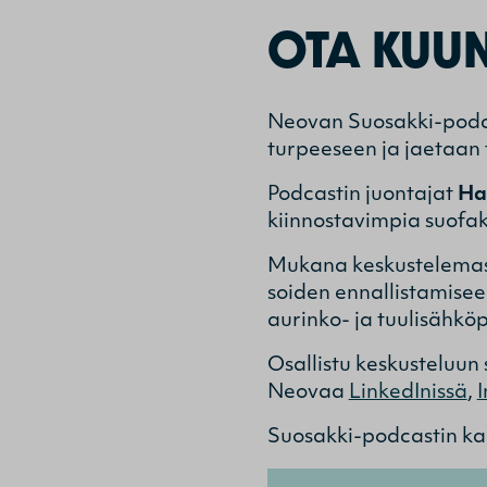
OTA KUU
Neovan Suosakki-podc
turpeeseen ja jaetaan 
Podcastin juontajat
Ha
kiinnostavimpia suofak
Mukana keskustelemass
soiden ennallistamise
aurinko- ja tuulisähköp
Osallistu keskusteluun
Neovaa
LinkedInissä
,
Suosakki-podcastin kai