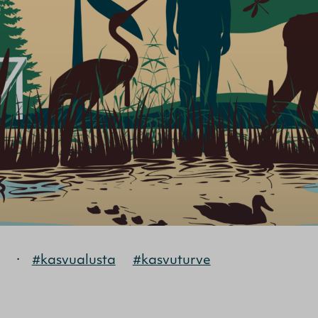
·
#kasvualusta
#kasvuturve