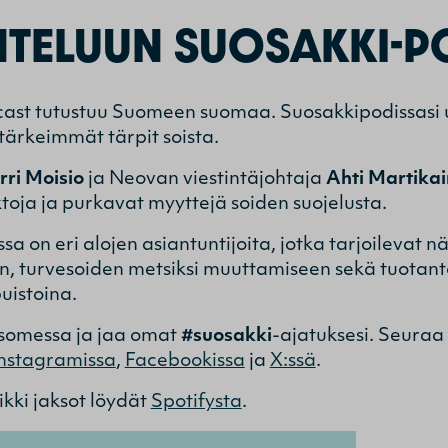
NTELUUN SUOSAKKI-
ast tutustuu Suomeen suomaa. Suosakkipodissasi 
tärkeimmät tärpit soista.
rri Moisio
ja Neovan viestintäjohtaja
Ahti Martika
toja ja purkavat myyttejä soiden suojelusta.
a on eri alojen asiantuntijoita, jotka tarjoileva
en, turvesoiden metsiksi muuttamiseen sekä tuota
uistoina.
 somessa ja jaa omat
#suosakki
-ajatuksesi. Seuraa
Instagramissa
,
Facebookissa
ja
X:ssä
.
kki jaksot löydät
Spotifysta
.