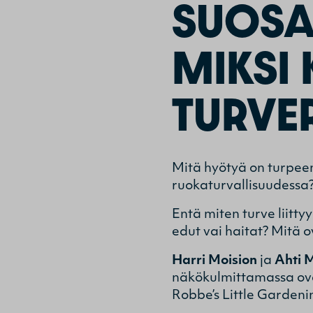
SUOSA
MIKSI
TURVE
Mitä hyötyä on turpeen
ruokaturvallisuudessa?
Entä miten turve liitt
edut vai haitat? Mitä 
Harri Moision
ja
Ahti 
näkökulmittamassa ovat
Robbe’s Little Gardeni