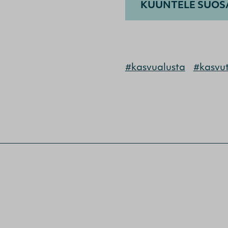
KUUNTELE SUOSA
#kasvualusta
#kasvu