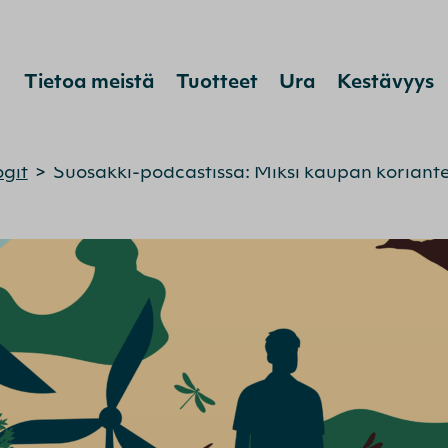
Hyppää sisältöön
Tietoa meistä
Tuotteet
Ura
Kestävyys
ogit
>
Suosakki-podcastissa: Miksi kaupan koriante