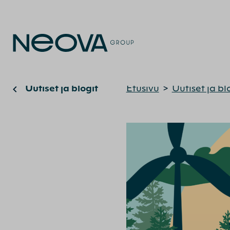
Uutiset ja blogit
Etusivu
>
Uutiset ja bl