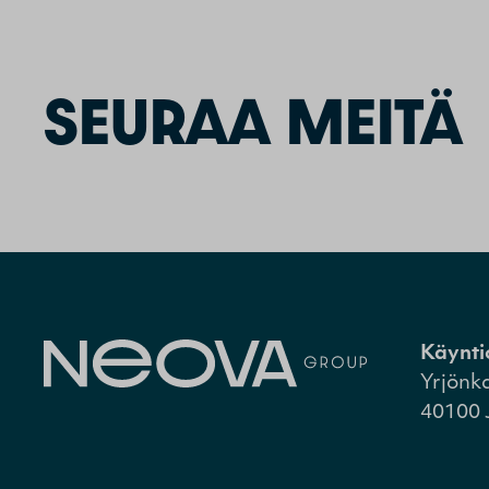
SEURAA MEITÄ
Käynti
Yrjönk
40100 