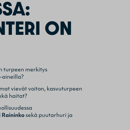
SA:
NTERI ON
on turpeen merkitys
aineilla?
mmat vievät voiton, kasvuturpeen
ekä haitat?
eollisuudessa
 Raininko
sekä puutarhuri ja