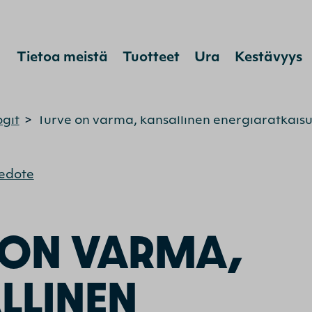
Hyppää sisältöön
Tietoa meistä
Tuotteet
Ura
Kestävyys
ogit
>
Turve on varma, kansallinen energiaratkais
iedote
 ON VARMA,
LLINEN