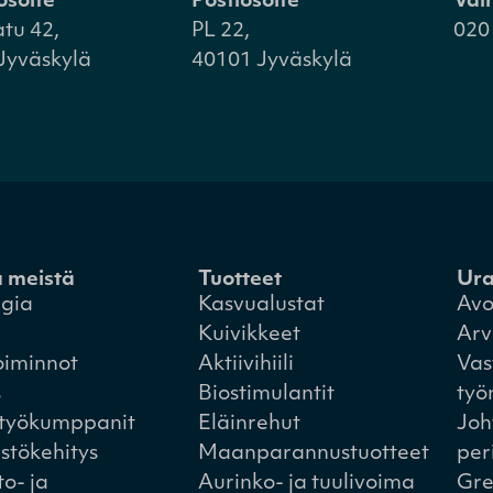
osoite
Postiosoite
Vai
atu 42,
PL 22,
020
Jyväskylä
40101 Jyväskylä
a meistä
Tuotteet
Ur
egia
Kasvualustat
Avo
Kuivikkeet
Arv
oiminnot
Aktiivihiili
Vas
s
Biostimulantit
työ
styökumppanit
Eläinrehut
Joh
istökehitys
Maanparannustuotteet
per
to- ja
Aurinko- ja tuulivoima
Gre