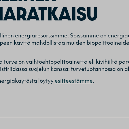
IARATKAISU
allinen energiaresurssimme. Soissamme on energi
rpeen käyttö mahdollistaa muiden biopolttoaineide
 turve on vaihtoehtopolttoainetta eli kivihiiltä pa
istiriidassa suojelun kanssa: turvetuotannossa on a
nergiakäytöstä löytyy
esitteestämme
.