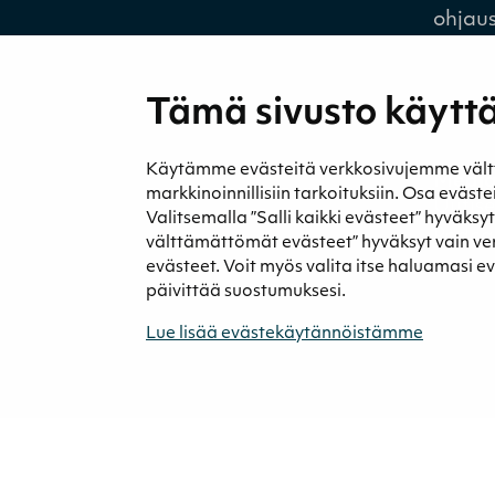
ohjau
Tämä sivusto käyttä
Käytämme evästeitä verkkosivujemme välttäm
Medi
markkinoinnillisiin tarkoituksiin. Osa eväst
Uutise
Valitsemalla ”Salli kaikki evästeet” hyväksy
Podca
välttämättömät evästeet” hyväksyt vain v
evästeet. Voit myös valita itse haluamasi e
päivittää suostumuksesi.
Lue lisää evästekäytännöistämme
© 2026 Neova