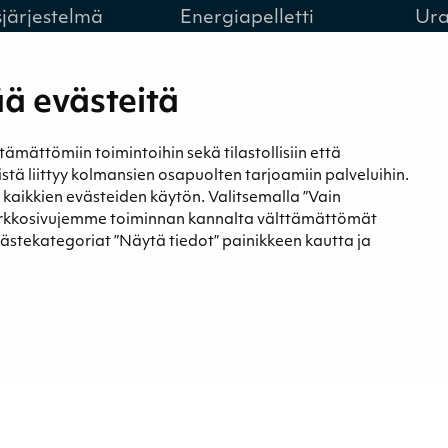
sjärjestelmä
Energiapelletti
Ura
Energiaturve
Maa-alueet
ä evästeitä
ättömiin toimintoihin sekä tilastollisiin että
a
Yhteystiedot
eistä liittyy kolmansien osapuolten tarjoamiin palveluihin.
t ja blogit
Yhteystiedot
t kaikkien evästeiden käytön. Valitsemalla ”Vain
st
Laskutustiedot
erkkosivujemme toiminnan kannalta välttämättömät
Tietosuojaseloste
västekategoriat ”Näytä tiedot” painikkeen kautta ja
Tiedonantokanava