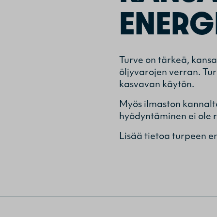
ENERG
Turve on tärkeä, kans
öljyvarojen verran. Tu
kasvavan käytön.
Myös ilmaston kannalta
hyödyntäminen ei ole r
Lisää tietoa turpeen e