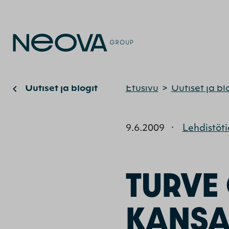
Uutiset ja blogit
Etusivu
>
Uutiset ja bl
9.6.2009
·
Lehdistöt
TURVE
KANSA