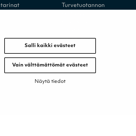
tarinat
Turvetuotannon
kestävyys
Kestävyyden
johtaminen
Retkeilykohteet
Salli kaikki evästeet
Vain välttämättömät evästeet
Näytä tiedot
Evästeet
Tietosuojaseloste