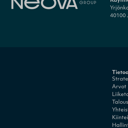
Käynti
Yrjönk
40100 
Tieto
Strat
Arvot
Liiket
Talou
Yhtei
Kiinte
Hallin