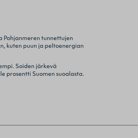
aa Pohjanmeren tunnettujen
n, kuten puun ja peltoenergian
rempi. Soiden järkevä
lle prosentti Suomen suoalasta.