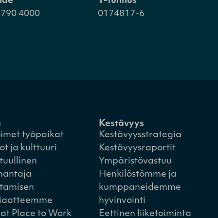
hde
Y-tunnus
 790 4000
0174817-6
a
Kestävyys
imet työpaikat
Kestävyysstrategia
ot ja kulttuuri
Kestävyysraportit
tuullinen
Ympäristövastuu
nantaja
Henkilöstömme ja
tamisen
kumppaneidemme
iaatteemme
hyvinvointi
at Place to Work
Eettinen liiketoiminta