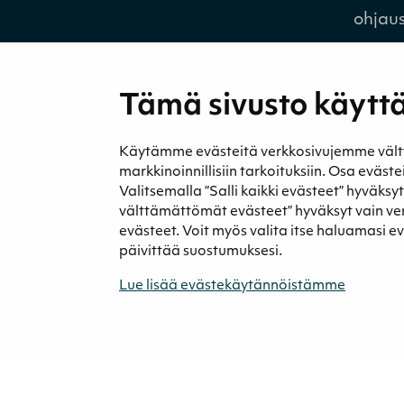
ohjau
Tämä sivusto käyttä
Medi
Käytämme evästeitä verkkosivujemme välttäm
Uutise
markkinoinnillisiin tarkoituksiin. Osa eväst
Valitsemalla ”Salli kaikki evästeet” hyväksy
Podca
välttämättömät evästeet” hyväksyt vain v
evästeet. Voit myös valita itse haluamasi e
päivittää suostumuksesi.
Lue lisää evästekäytännöistämme
© 2026 Neova