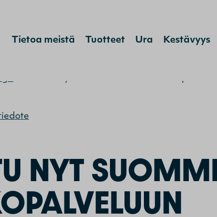
Hyppää sisältöön
Tietoa meistä
Tuotteet
Ura
Kestävyys
ogit
>
Tutustu nyt Suomme Netissä -verkkopalvelu
tiedote
TU NYT SUOMME
KOPALVELUUN