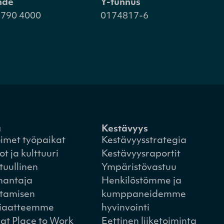
hde
Y-tunnus
 790 4000
0174817-6
a
Kestävyys
imet työpaikat
Kestävyysstrategia
ot ja kulttuuri
Kestävyysraportit
tuullinen
Ympäristövastuu
nantaja
Henkilöstömme ja
tamisen
kumppaneidemme
iaatteemme
hyvinvointi
at Place to Work
Eettinen liiketoiminta