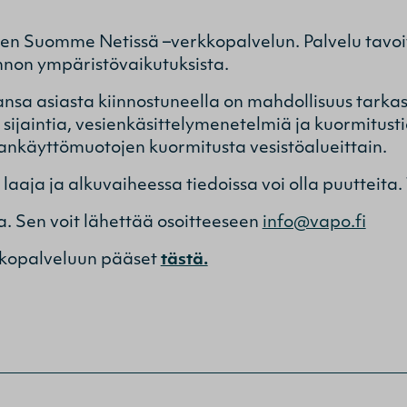
en Suomme Netissä –verkkopalvelun. Palvelu tavoit
nnon ympäristövaikutuksista.
ansa asiasta kiinnostuneella on mahdollisuus tarka
ijaintia, vesienkäsittelymenetelmiä ja kuormitustie
aankäyttömuotojen kuormitusta vesistöalueittain.
 laaja ja alkuvaiheessa tiedoissa voi olla puutteita.
a. Sen voit lähettää osoitteeseen
info@vapo.fi
kopalveluun pääset
tästä.