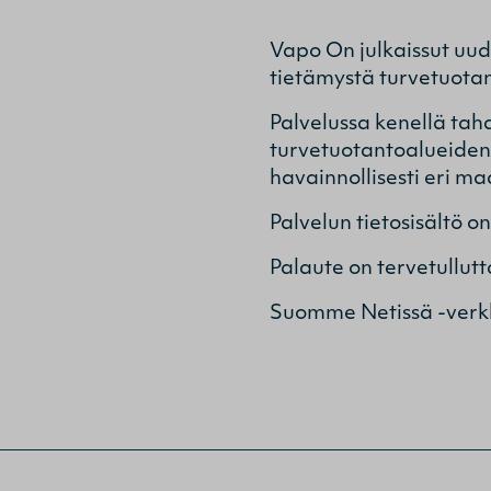
Vapo On julkaissut uud
tietämystä turvetuota
Palvelussa kenellä tah
turvetuotantoalueiden s
havainnollisesti eri m
Palvelun tietosisältö on
Palaute on tervetullutt
Suomme Netissä -verk