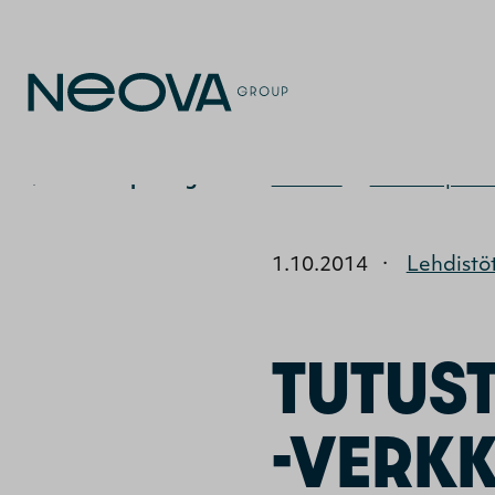
Uutiset ja blogit
Etusivu
>
Uutiset ja bl
1.10.2014
·
Lehdistö
TUTUS
-VERK