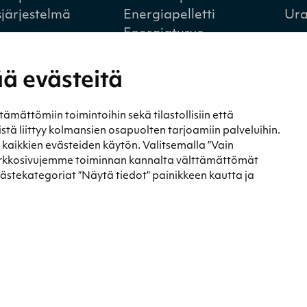
sjärjestelmä
Energiapelletti
Ura
Energiaturve
Maa-alueet
ä evästeitä
a
Yhteystiedot
ättömiin toimintoihin sekä tilastollisiin että
t ja blogit
Yhteystiedot
eistä liittyy kolmansien osapuolten tarjoamiin palveluihin.
t kaikkien evästeiden käytön. Valitsemalla ”Vain
st
Laskutustiedot
erkkosivujemme toiminnan kannalta välttämättömät
Tietosuojaseloste
västekategoriat ”Näytä tiedot” painikkeen kautta ja
Tiedonantokanava