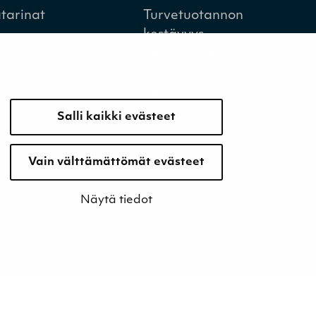
tarinat
Turvetuotannon
kestävyys
Kestävyyden
johtaminen
Retkeilykohteet
Salli kaikki evästeet
Vain välttämättömät evästeet
Näytä tiedot
Evästeet
Tietosuojaseloste