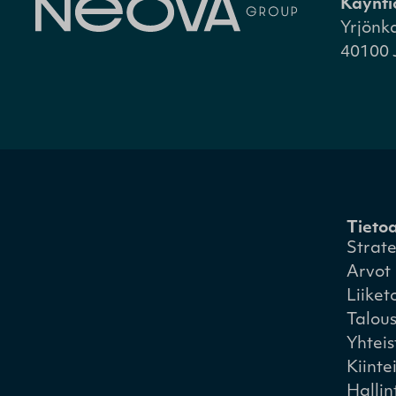
Käynti
Yrjönk
40100 
Tieto
Strat
Arvot
Liiket
Talou
Yhtei
Kiinte
Hallin