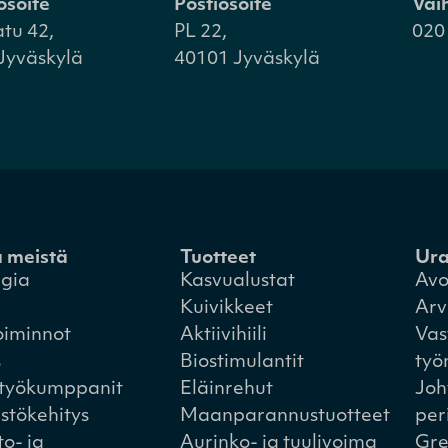
osoite
Postiosoite
Vai
atu 42,
PL 22,
020
Jyväskylä
40101 Jyväskylä
a meistä
Tuotteet
Ur
egia
Kasvualustat
Avo
Kuivikkeet
Arv
oiminnot
Aktiivihiili
Vas
s
Biostimulantit
työ
styökumppanit
Eläinrehut
Joh
istökehitys
Maanparannustuotteet
per
to- ja
Aurinko- ja tuulivoima
Gre