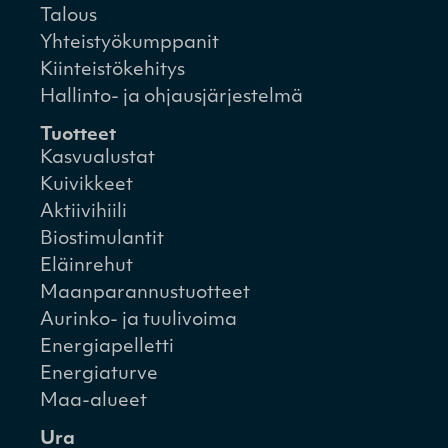
Talous
Yhteistyökumppanit
Kiinteistökehitys
Hallinto- ja ohjausjärjestelmä
Tuotteet
Kasvualustat
Kuivikkeet
Aktiivihiili
Biostimulantit
Eläinrehut
Maanparannustuotteet
Aurinko- ja tuulivoima
Energiapelletti
Energiaturve
Maa-alueet
Ura