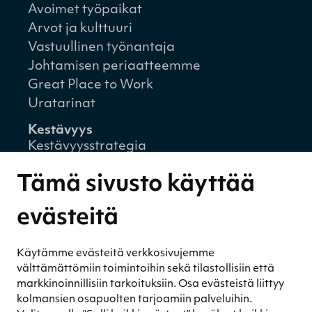
Avoimet työpaikat
Arvot ja kulttuuri
Vastuullinen työnantaja
Johtamisen periaatteemme
Great Place to Work
Uratarinat
Kestävyys
Kestävyysstrategia
Kestävyysraportit
Tämä sivusto käyttää
Ympäristövastuu
Henkilöstömme ja kumppaneidemme
evästeitä
hyvinvointi
Eettinen liiketoiminta
Käytämme evästeitä verkkosivujemme
Turvetuotannon kestävyys
välttämättömiin toimintoihin sekä tilastollisiin että
Kestävyyden johtaminen
markkinoinnillisiin tarkoituksiin. Osa evästeistä liittyy
Retkeilykohteet
kolmansien osapuolten tarjoamiin palveluihin.