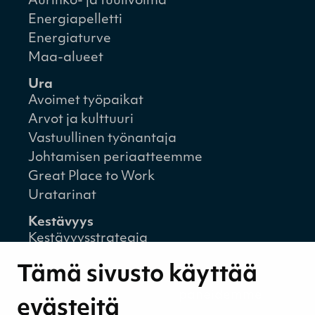
Aurinko- ja tuulivoima
Energiapelletti
Energiaturve
Maa-alueet
Ura
Avoimet työpaikat
Arvot ja kulttuuri
Vastuullinen työnantaja
Johtamisen periaatteemme
Great Place to Work
Uratarinat
Kestävyys
Kestävyysstrategia
Kestävyysraportit
Tämä sivusto käyttää
Ympäristövastuu
Henkilöstömme ja kumppaneidemme
evästeitä
hyvinvointi