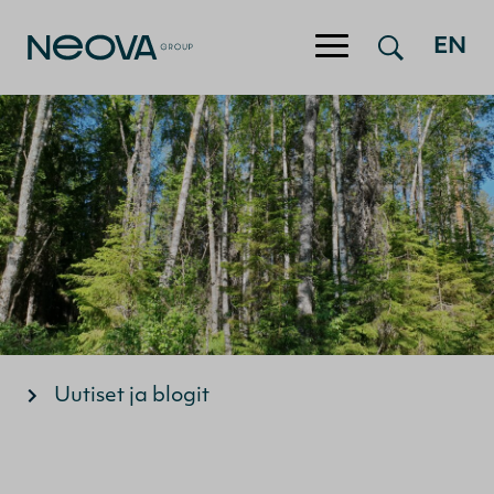
EN
Hyppää sisältöön
Uutiset ja blogit