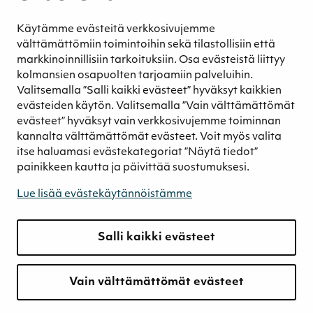
Eettinen liiketoiminta
Käytämme evästeitä verkkosivujemme
Turvetuotannon kestävyys
välttämättömiin toimintoihin sekä tilastollisiin että
Kestävyyden johtaminen
markkinoinnillisiin tarkoituksiin. Osa evästeistä liittyy
Retkeilykohteet
kolmansien osapuolten tarjoamiin palveluihin.
Valitsemalla ”Salli kaikki evästeet” hyväksyt kaikkien
Media
evästeiden käytön. Valitsemalla ”Vain välttämättömät
Uutiset ja blogit
evästeet” hyväksyt vain verkkosivujemme toiminnan
Podcast
kannalta välttämättömät evästeet. Voit myös valita
itse haluamasi evästekategoriat ”Näytä tiedot”
Yhteystiedot
painikkeen kautta ja päivittää suostumuksesi.
Yhteystiedot
Lue lisää evästekäytännöistämme
Laskutustiedot
Tietosuojaseloste
Tiedonantokanava
Salli kaikki evästeet
Vain välttämättömät evästeet