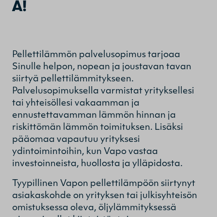
A!
Pellettilämmön palvelusopimus tarjoaa
Sinulle helpon, nopean ja joustavan tavan
siirtyä pellettilämmitykseen.
Palvelusopimuksella varmistat yrityksellesi
tai yhteisöllesi vakaamman ja
ennustettavamman lämmön hinnan ja
riskittömän lämmön toimituksen. Lisäksi
pääomaa vapautuu yrityksesi
ydintoimintoihin, kun Vapo vastaa
investoinneista, huollosta ja ylläpidosta.
Tyypillinen Vapon pellettilämpöön siirtynyt
asiakaskohde on yrityksen tai julkisyhteisön
omistuksessa oleva, öljylämmityksessä