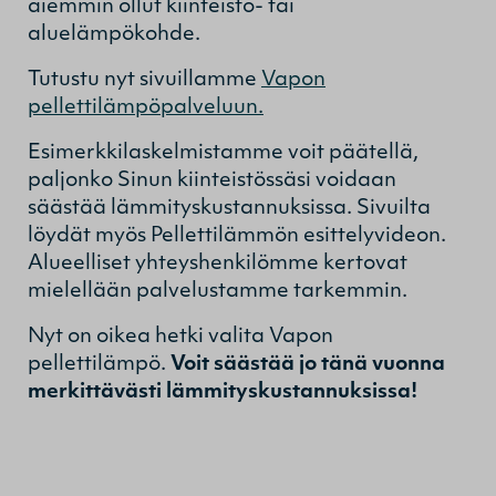
aiemmin ollut kiinteistö- tai
aluelämpökohde.
Tutustu nyt sivuillamme
Vapon
pellettilämpöpalveluun.
Esimerkkilaskelmistamme voit päätellä,
paljonko Sinun kiinteistössäsi voidaan
säästää lämmityskustannuksissa. Sivuilta
löydät myös Pellettilämmön esittelyvideon.
Alueelliset yhteyshenkilömme kertovat
mielellään palvelustamme tarkemmin.
Nyt on oikea hetki valita Vapon
pellettilämpö.
Voit säästää jo tänä vuonna
merkittävästi lämmityskustannuksissa!