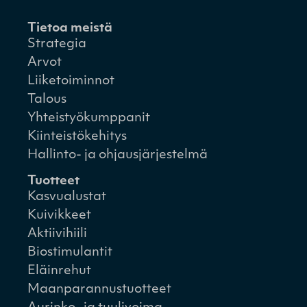
Tietoa meistä
Strategia
Arvot
Liiketoiminnot
Talous
Yhteistyökumppanit
Kiinteistökehitys
Hallinto- ja ohjausjärjestelmä
Tuotteet
Kasvualustat
Kuivikkeet
Aktiivihiili
Biostimulantit
Eläinrehut
Maanparannustuotteet