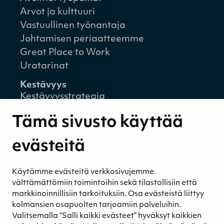
Arvot ja kulttuuri
Vastuullinen työnantaja
Johtamisen periaatteemme
Great Place to Work
Uratarinat
Kestävyys
Kestävyysstrategia
Kestävyysraportit
Tämä sivusto käyttää
Ympäristövastuu
Henkilöstömme ja kumppaneidemme
evästeitä
hyvinvointi
Eettinen liiketoiminta
Käytämme evästeitä verkkosivujemme
Turvetuotannon kestävyys
välttämättömiin toimintoihin sekä tilastollisiin että
Kestävyyden johtaminen
markkinoinnillisiin tarkoituksiin. Osa evästeistä liittyy
Retkeilykohteet
kolmansien osapuolten tarjoamiin palveluihin.
Valitsemalla ”Salli kaikki evästeet” hyväksyt kaikkien
Media