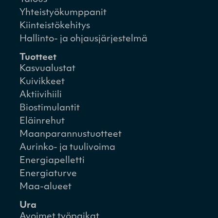
Yhteistyökumppanit
Kiinteistökehitys
Hallinto- ja ohjausjärjestelmä
Tuotteet
Kasvualustat
Kuivikkeet
Aktiivihiili
Biostimulantit
Eläinrehut
Maanparannustuotteet
Aurinko- ja tuulivoima
Energiapelletti
Energiaturve
Maa-alueet
Ura
Avoimet työpaikat