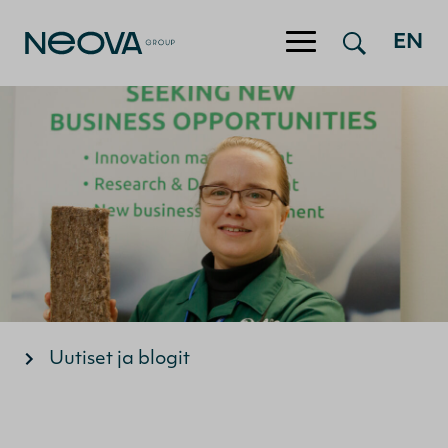
EN
Hyppää sisältöön
Uutiset ja blogit