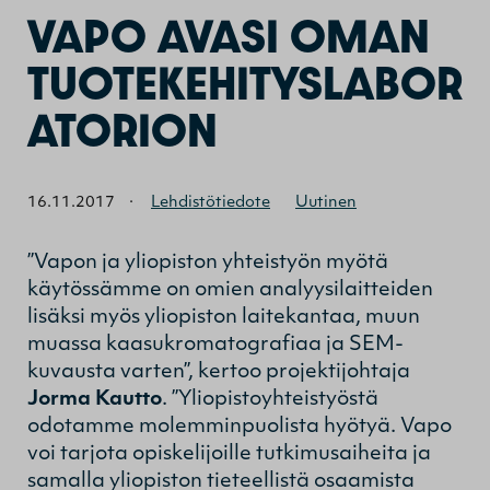
VAPO AVASI OMAN
TUOTEKEHITYSLABOR
ATORION
16.11.2017
·
Lehdistötiedote
Uutinen
”Vapon ja yliopiston yhteistyön myötä
käytössämme on omien analyysilaitteiden
lisäksi myös yliopiston laitekantaa, muun
muassa kaasukromatografiaa ja SEM-
kuvausta varten”, kertoo projektijohtaja
Jorma Kautto
. ”Yliopistoyhteistyöstä
odotamme molemminpuolista hyötyä. Vapo
voi tarjota opiskelijoille tutkimusaiheita ja
samalla yliopiston tieteellistä osaamista