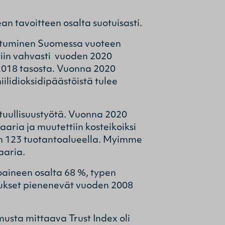
n tavoitteen osalta suotuisasti.
littuminen Suomessa vuoteen
iin vahvasti vuoden 2020
2018 tasosta. Vuonna 2020
ilidioksidipäästöistä tulee
tuullisuustyötä. Vuonna 2020
aria ja muutettiin kosteikoiksi
n 123 tuotantoalueella. Myimme
aaria.
aineen osalta 68 %, typen
mitukset pienenevät vuoden 2008
usta mittaava Trust Index oli