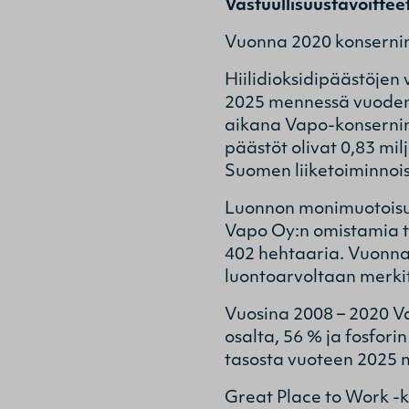
Vastuullisuustavoittee
Vuonna 2020 konsernin 
Hiilidioksidipäästöjen
2025 mennessä vuoden 
aikana Vapo-konsernin
päästöt olivat 0,83 mi
Suomen liiketoiminnois
Luonnon monimuotoisuu
Vapo Oy:n omistamia tu
402 hehtaaria. Vuonna
luontoarvoltaan merkitt
Vuosina 2008 – 2020 V
osalta, 56 % ja fosfor
tasosta vuoteen 2025 
Great Place to Work -k