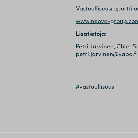
Vastuullisuusraportti o
www.neova-group.com
Lisätietoja:
Petri Järvinen, Chief 
petri.jarvinen@vapo.fi
#vastuullisuus