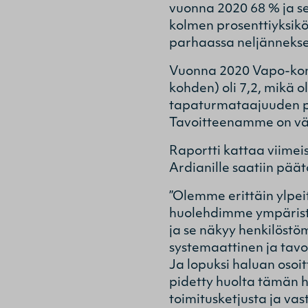
vuonna 2020 68 % ja se
kolmen prosenttiyksikö
parhaassa neljänneks
Vuonna 2020 Vapo-kons
kohden) oli 7,2, mikä 
tapaturmataajuuden pa
Tavoitteenamme on väh
Raportti kattaa viimei
Ardianille saatiin pää
’’Olemme erittäin ylp
huolehdimme ympäristö
ja se näkyy henkilöstö
systemaattinen ja tavo
Ja lopuksi haluan osoit
pidetty huolta tämän h
toimitusketjusta ja va