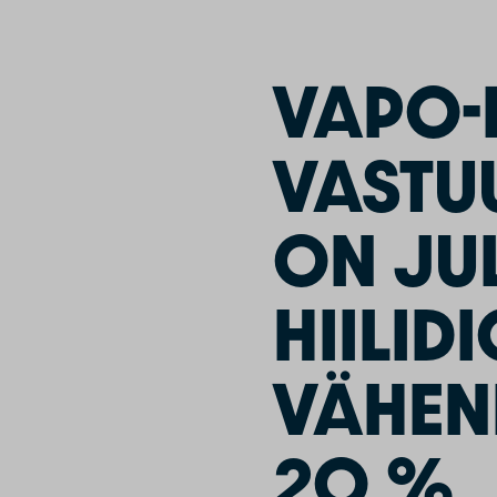
VAPO-
VASTU
ON JU
HIILID
VÄHEN
20 %