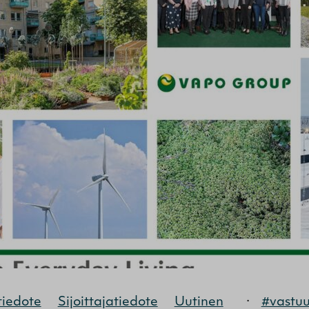
tiedote
Sijoittajatiedote
Uutinen
·
#vastuu