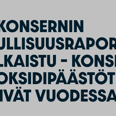
KONSERNIN
ULLISUUSRAPOR
LKAISTU – KONS
IOKSIDIPÄÄSTÖT
IVÄT VUODESSA