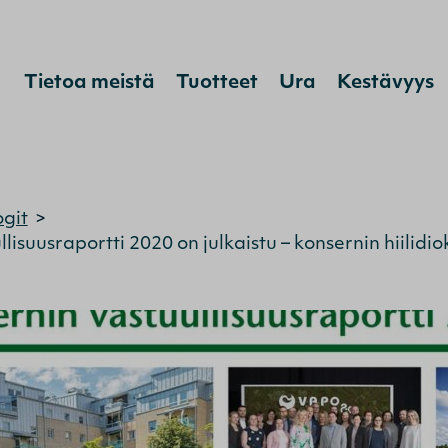
Tietoa meistä
Tuotteet
Ura
Kestävyys
Hyppää sisältöön
ogit
>
lisuusraportti 2020 on julkaistu – konsernin hiilid