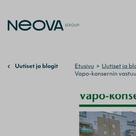
Uutiset ja blogit
Etusivu
>
Uutiset ja bl
Vapo-konsernin vastuul