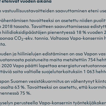
t etenivät vuoden aikana
vastuullisuustavoitteiden saavuttaminen eteni usea
 vähentämisen tavoitteeksi on asetettu niiden puo
2018 tasosta. Tavoitteen saavuttamisessa edistytt
 hiilidioksidipäästöjen pienentyessä 18 % vuoden 
ljoonaa CO
-ekv. tonnia. Valtaosa Vapo-konsernin hi
2
ta.
den ja hiilinielujen edistäminen on osa Vapon vas
otannosta poistuneita maita metsitettiin 754 hehta
 2020 Vapo päätti lopettaa energiaturvetuotanno
äviä soita valtiolle suojelutarkoituksiin 1 063 heht
apon Suomen vesistökuormitus on vähentynyt kiinto
in osalta 63 %. Tavoitteeksi on asetettu, että kuor
mennessä 75 %.
yselyn perusteella Vapo-konsernin työntekijäkokem