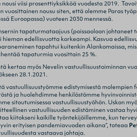
 nousi viisi prosenttiyksikköä vuodesta 2019. Ta
n vuosittainen nousu siten, että olemme Paras työ
essä Euroopassa) vuoteen 2030 mennessä.
ernin tapaturmataajuus (poissaoloon johtaneet t
oli hieman edellisvuotta korkeampi. Kasvua edellisv
raneminen tapahtui kuitenkin Alankomaissa, miss
entää tapaturmia vuosittain 25 %.
stä kertaa myös Nevelin vastuullisuustoiminnan vu
tökseen 28.1.2021.
eitä vastuullisuustyömme edistymisestä molempien 
stä ja huolehdimme henkilöstömme hyvinvoinnista
mme sitoutumisessa vastuullisuustyöhön. Uskon myö
itteellinen vastuullisuuden edistäminen vastaa hy
taa kiitokseni kaikille työntekijöillemme, kun terve
yvin erityisen pandemiavuoden aikana’’, toteaa
Pe
stuullisuudesta vastaava johtaja.