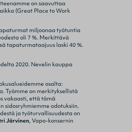
voitteenamme on saavuttaa
paikka (Great Place to Work
apaturmat miljoonaa työtuntia
uodesta oli 7 %. Merkittävä
ä tapaturmataajuus laski 40 %.
odelta 2020. Nevelin kauppa
fokusalueidemme osalta:
. Työmme on merkityksellistä
s vakaasti, että tämä
vin sidosryhmiemme odotuksiin.
ydestä ja työturvallisuudesta on
tri Järvinen
, Vapo-konsernin