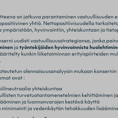
itteena on jatkuva parantaminen vastuullisuuden eri
ositiivinen yhtiö. Nettopositiivisuudella tarkoiteta
ia ympäristöön, hyvinvointiin, yhteiskuntaan ja ti
rni uudisti vastuullisuusstrategiansa, jonka painop
iminen
ja
työntekijöiden hyvinvoinnista huolehtimi
äritelty kunkin liiketoiminnan erityispiirteiden muk
.
oteutetun olennaisuusanalyysin mukaan konsernin 
emat ovat :
hiilineutraalia yhteiskuntaa
uullisten turvetuotantomenetelmien kehittäminen ja
isääminen ja luonnonvarojen kestävä käyttö
n minimointi ja vedenkäytön tehokkuuden lisäämin