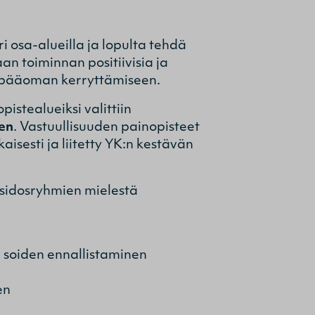
 osa-alueilla ja lopulta tehdä
an toiminnan positiivisia ja
etopääoman kerryttämiseen.
istealueiksi valittiin
nen
. Vastuullisuuden painopisteet
aisesti ja liitetty YK:n kestävän
sidosryhmien mielestä
 soiden ennallistaminen
en