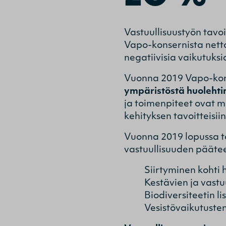
Vastuullisuustyön tavo
Vapo-konsernista nettop
negatiivisia vaikutuks
Vuonna 2019 Vapo-konse
ympäristöstä huoleht
ja toimenpiteet ovat mä
kehityksen tavoitteisiin
Vuonna 2019 lopussa t
vastuullisuuden pääte
Siirtyminen kohti 
Kestävien ja vast
Biodiversiteetin l
Vesistövaikutuste