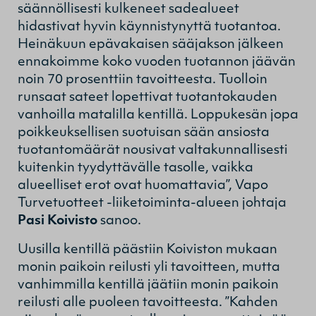
säännöllisesti kulkeneet sadealueet
hidastivat hyvin käynnistynyttä tuotantoa.
Heinäkuun epävakaisen sääjakson jälkeen
ennakoimme koko vuoden tuotannon jäävän
noin 70 prosenttiin tavoitteesta. Tuolloin
runsaat sateet lopettivat tuotantokauden
vanhoilla matalilla kentillä. Loppukesän jopa
poikkeuksellisen suotuisan sään ansiosta
tuotantomäärät nousivat valtakunnallisesti
kuitenkin tyydyttävälle tasolle, vaikka
alueelliset erot ovat huomattavia”, Vapo
Turvetuotteet -liiketoiminta-alueen johtaja
Pasi Koivisto
sanoo.
Uusilla kentillä päästiin Koiviston mukaan
monin paikoin reilusti yli tavoitteen, mutta
vanhimmilla kentillä jäätiin monin paikoin
reilusti alle puoleen tavoitteesta. ”Kahden