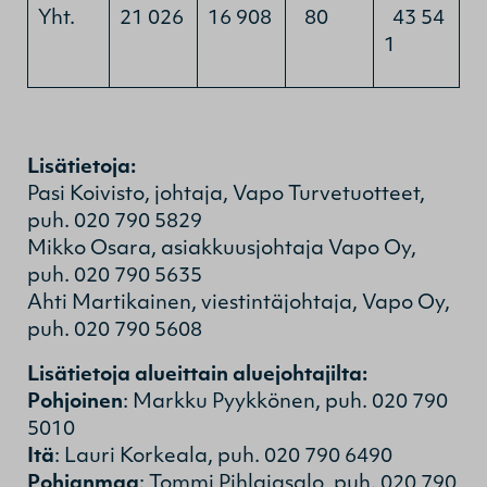
Yht.
21 026
16 908
80
43 54
1
Lisätietoja:
Pasi Koivisto, johtaja, Vapo Turvetuotteet,
puh. 020 790 5829
Mikko Osara, asiakkuusjohtaja Vapo Oy,
puh. 020 790 5635
Ahti Martikainen, viestintäjohtaja, Vapo Oy,
puh. 020 790 5608
Lisätietoja alueittain aluejohtajilta:
Pohjoinen
: Markku Pyykkönen, puh. 020 790
5010
Itä
: Lauri Korkeala, puh. 020 790 6490
Pohjanmaa
: Tommi Pihlajasalo, puh. 020 790