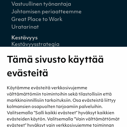
Vastuullinen työnantaja
Johtamisen periaatteemme
Great Place to Work
Uratarinat
Kestävyys
Kestävyysstrategia
Kestävyysraportit
Tämä sivusto käyttää
Ympäristövastuu
Henkilöstömme ja kumppaneidemme
evästeitä
hyvinvointi
Eettinen liiketoiminta
Käytämme evästeitä verkkosivujemme
Turvetuotannon kestävyys
välttämättömiin toimintoihin sekä tilastollisiin että
Kestävyyden johtaminen
markkinoinnillisiin tarkoituksiin. Osa evästeistä liittyy
Retkeilykohteet
kolmansien osapuolten tarjoamiin palveluihin.
Valitsemalla ”Salli kaikki evästeet” hyväksyt kaikkien
Media
evästeiden käytön. Valitsemalla ”Vain välttämättömät
Uutiset ja blogit
evästeet” hyväksyt vain verkkosivujemme toiminnan