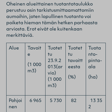
Oheinen alueittainen tuotantotaulukko
perustuu osin tarkistusmittaamattomiin
aumoihin, joten lopullinen tuotanto voi
poiketa hieman tämän hetken parhaasta
arviosta. Erot eivät ole kuitenkaan
merkittäviä.
Alue
Tavoit
Tuotet
Tuotet
Tuota
e
tu
tu
nto-
23.9.2
tavoitt
pinta-
(1 000
013(ar
eesta
ala
m3)
vio)
(%)
(ha)
(1 000
m3)
Pohjoi
6 965
5 730
82
13 35
nen
2