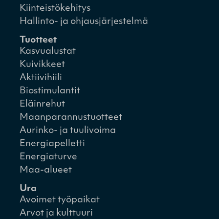
Kiinteistökehitys
Hallinto- ja ohjausjärjestelmä
Tuotteet
Kasvualustat
Kuivikkeet
Aktiivihiili
Biostimulantit
Eläinrehut
Maanparannustuotteet
Aurinko- ja tuulivoima
Energiapelletti
Energiaturve
Maa-alueet
Ura
Avoimet työpaikat
Arvot ja kulttuuri