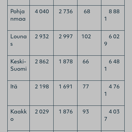
Pohja
4 040
2 736
68
8 88
nmaa
1
Louna
2 932
2 997
102
6 02
s
9
Keski-
2 862
1 878
66
6 48
Suomi
1
Itä
2 198
1 691
77
4 76
1
Kaakk
2 029
1 876
93
4 03
o
7