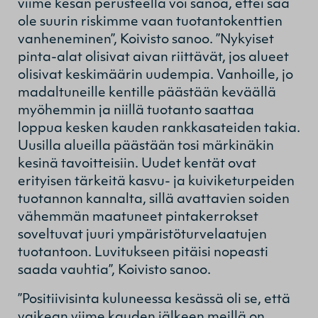
viime kesän perusteella voi sanoa, ettei sää
ole suurin riskimme vaan tuotantokenttien
vanheneminen”, Koivisto sanoo. ”Nykyiset
pinta-alat olisivat aivan riittävät, jos alueet
olisivat keskimäärin uudempia. Vanhoille, jo
madaltuneille kentille päästään keväällä
myöhemmin ja niillä tuotanto saattaa
loppua kesken kauden rankkasateiden takia.
Uusilla alueilla päästään tosi märkinäkin
kesinä tavoitteisiin. Uudet kentät ovat
erityisen tärkeitä kasvu- ja kuiviketurpeiden
tuotannon kannalta, sillä avattavien soiden
vähemmän maatuneet pintakerrokset
soveltuvat juuri ympäristöturvelaatujen
tuotantoon. Luvitukseen pitäisi nopeasti
saada vauhtia”, Koivisto sanoo.
”Positiivisinta kuluneessa kesässä oli se, että
vaikean viime kauden jälkeen meillä on