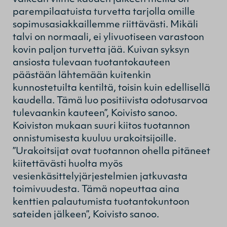
parempilaatuista turvetta tarjolla omille
sopimusasiakkaillemme riittävästi. Mikäli
talvi on normaali, ei ylivuotiseen varastoon
kovin paljon turvetta jää. Kuivan syksyn
ansiosta tulevaan tuotantokauteen
päästään lähtemään kuitenkin
kunnostetuilta kentiltä, toisin kuin edellisellä
kaudella. Tämä luo positiivista odotusarvoa
tulevaankin kauteen”, Koivisto sanoo.
Koiviston mukaan suuri kiitos tuotannon
onnistumisesta kuuluu urakoitsijoille.
”Urakoitsijat ovat tuotannon ohella pitäneet
kiitettävästi huolta myös
vesienkäsittelyjärjestelmien jatkuvasta
toimivuudesta. Tämä nopeuttaa aina
kenttien palautumista tuotantokuntoon
sateiden jälkeen”, Koivisto sanoo.