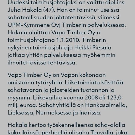
Uudeksi toimitusjohtajaksi on valittu dipl.ins.
Juha Hakala (47). Hän on toiminut useissa
sahateollisuuden johtotehtävissä, viimeksi
UPM-Kymmene Oyj Timberin palveluksessa.
Hakala aloittaa Vapo Timber Oy:n
toimitusjohtajana 1.1.2010. Timberin
nykyinen toimitusjohtaja Heikki Piesala
jatkaa yhtiön palveluksessa myöhemmin
ilmoitettavissa tehtävissä.
Vapo Timber Oy on Vapon kokonaan
omistama tytäryhtiö. Liiketoiminta käsittää
sahatavaran ja jalosteiden tuotannon ja
myynnin. Liikevaihto vuonna 2008 oli 123,0
milj. euroa. Sahat yhtiöllä on Hankasalmella,
Lieksassa, Nurmeksessa ja Inarissa.
Hakala kertoo työskennelleensä saha-alalla
koko ikänsä: perheellä oli saha Teuvalla, joka