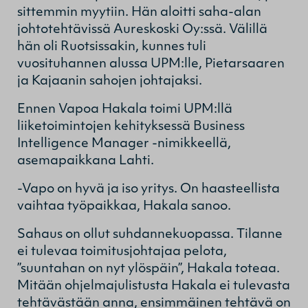
sittemmin myytiin. Hän aloitti saha-alan
johtotehtävissä Aureskoski Oy:ssä. Välillä
hän oli Ruotsissakin, kunnes tuli
vuosituhannen alussa UPM:lle, Pietarsaaren
ja Kajaanin sahojen johtajaksi.
Ennen Vapoa Hakala toimi UPM:llä
liiketoimintojen kehityksessä Business
Intelligence Manager -nimikkeellä,
asemapaikkana Lahti.
-Vapo on hyvä ja iso yritys. On haasteellista
vaihtaa työpaikkaa, Hakala sanoo.
Sahaus on ollut suhdannekuopassa. Tilanne
ei tulevaa toimitusjohtajaa pelota,
”suuntahan on nyt ylöspäin”, Hakala toteaa.
Mitään ohjelmajulistusta Hakala ei tulevasta
tehtävästään anna, ensimmäinen tehtävä on