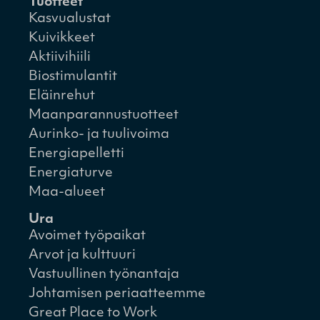
Tuotteet
Kasvualustat
Kuivikkeet
Aktiivihiili
Biostimulantit
Eläinrehut
Maanparannustuotteet
Aurinko- ja tuulivoima
Energiapelletti
Energiaturve
Maa-alueet
Ura
Avoimet työpaikat
Arvot ja kulttuuri
Vastuullinen työnantaja
Johtamisen periaatteemme
Great Place to Work