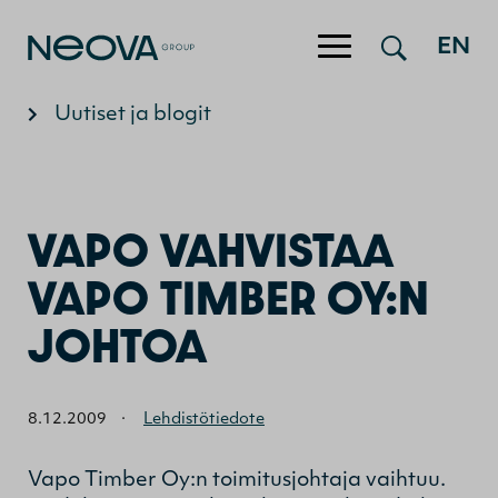
Hyppää sisältöön
EN
Uutiset ja blogit
VAPO VAHVISTAA
VAPO TIMBER OY:N
JOHTOA
8.12.2009
·
Lehdistötiedote
Vapo Timber Oy:n toimitusjohtaja vaihtuu.