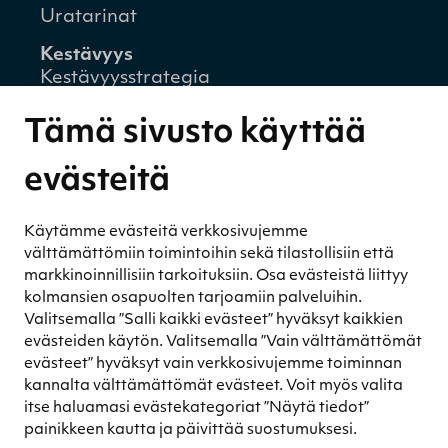
Uratarinat
Kestävyys
Kestävyysstrategia
Kestävyysraportit
Tämä sivusto käyttää
Ympäristövastuu
Henkilöstömme ja kumppaneidemme
evästeitä
hyvinvointi
Eettinen liiketoiminta
Käytämme evästeitä verkkosivujemme
Turvetuotannon kestävyys
välttämättömiin toimintoihin sekä tilastollisiin että
Kestävyyden johtaminen
markkinoinnillisiin tarkoituksiin. Osa evästeistä liittyy
Retkeilykohteet
kolmansien osapuolten tarjoamiin palveluihin.
Valitsemalla ”Salli kaikki evästeet” hyväksyt kaikkien
Media
evästeiden käytön. Valitsemalla ”Vain välttämättömät
Uutiset ja blogit
evästeet” hyväksyt vain verkkosivujemme toiminnan
Podcast
kannalta välttämättömät evästeet. Voit myös valita
itse haluamasi evästekategoriat ”Näytä tiedot”
Yhteystiedot
painikkeen kautta ja päivittää suostumuksesi.
Yhteystiedot