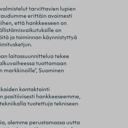
valmistelut tarvittavien lupien
htaudumme erittäin avoimesti
 siihen, että hankkeeseen on
llistämisvaikutuksille on
itä ja toiminnan käynnistyttyä
oimitusketjun.
an laitossuunnittelua tekee
y alkuvaiheessa tuottamaan
pan markkinoille”, Suominen
kkaiden kontaktointi
n positiivisesti hankkeeseemme,
ekniikalla tuotettuja tekniseen
sia, olemme perustamassa uutta