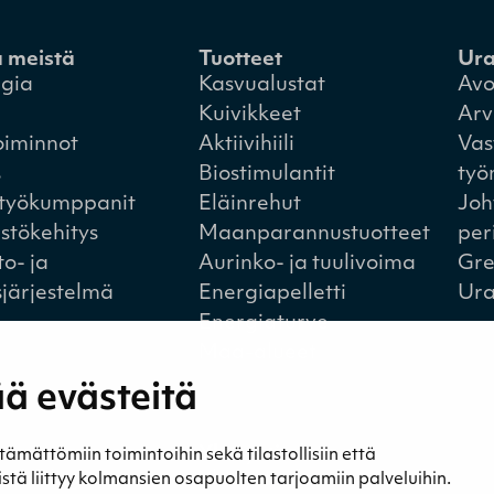
a meistä
Tuotteet
Ur
egia
Kasvualustat
Avo
Kuivikkeet
Arv
oiminnot
Aktiivihiili
Vas
s
Biostimulantit
työ
styökumppanit
Eläinrehut
Joh
istökehitys
Maanparannustuotteet
per
to- ja
Aurinko- ja tuulivoima
Gre
sjärjestelmä
Energiapelletti
Ura
Energiaturve
Maa-alueet
ä evästeitä
a
Yhteystiedot
ättömiin toimintoihin sekä tilastollisiin että
t ja blogit
Yhteystiedot
eistä liittyy kolmansien osapuolten tarjoamiin palveluihin.