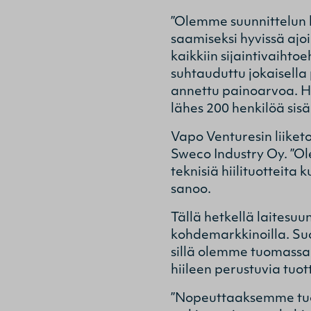
”Olemme suunnittelun li
saamiseksi hyvissä ajo
kaikkiin sijaintivaihto
suhtauduttu jokaisella 
annettu painoarvoa. Ha
lähes 200 henkilöä sis
Vapo Venturesin liiket
Sweco Industry Oy. ”Ol
teknisiä hiilituotteita
sanoo.
Tällä hetkellä laitesuu
kohdemarkkinoilla. Su
sillä olemme tuomassa 
hiileen perustuvia tuot
”Nopeuttaaksemme tuot