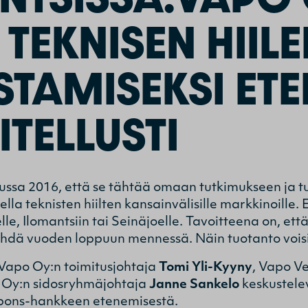
TEKNISEN HIIL
STAMISEKSI ETE
TELLUSTI
uussa 2016, että se tähtää omaan tutkimukseen ja 
ella teknisten hiilten kansainvälisille markkinoille
e, Ilomantsiin tai Seinäjoelle. Tavoitteena on, että
hdä vuoden loppuun mennessä. Näin tuotanto vois
n Vapo Oy:n toimitusjohtaja
Tomi Yli-Kyyny
, Vapo Ve
 Oy:n sidosryhmäjohtaja
Janne Sankelo
keskustele
rbons-hankkeen etenemisestä.