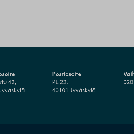
osoite
Postiosoite
Vai
atu 42,
PL 22,
020
Jyväskylä
40101 Jyväskylä