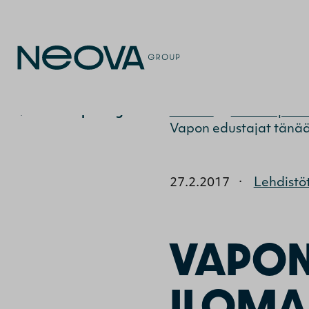
Uutiset ja blogit
Etusivu
>
Uutiset ja bl
Vapon edustajat tänään
27.2.2017
·
Lehdistö
VAPON
ILOMA