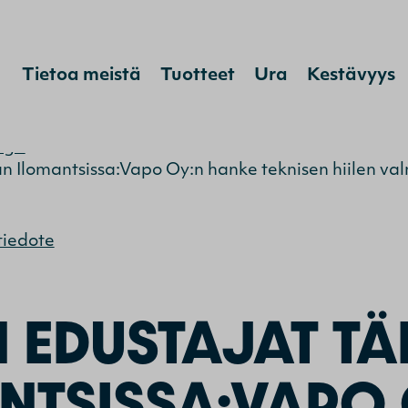
Hyppää sisältöön
Tietoa meistä
Tuotteet
Ura
Kestävyys
ogit
>
 Ilomantsissa:Vapo Oy:n hanke teknisen hiilen valm
tiedote
 EDUSTAJAT T
NTSISSA:VAPO 