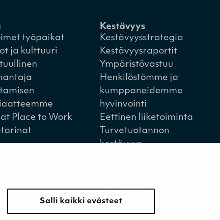
a
Kestävyys
imet työpaikat
Kestävyysstrategia
ot ja kulttuuri
Kestävyysraportit
tuullinen
Ympäristövastuu
nantaja
Henkilöstömme ja
tamisen
kumppaneidemme
iaatteemme
hyvinvointi
at Place to Work
Eettinen liiketoiminta
tarinat
Turvetuotannon
kestävyys
Kestävyyden
johtaminen
Retkeilykohteet
Salli kaikki evästeet