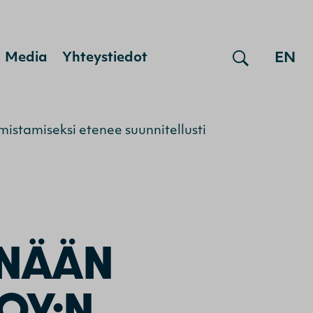
EN
Media
Yhteystiedot
istamiseksi etenee suunnitellusti
ÄNÄÄN
OY:N