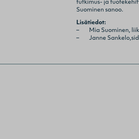
tutkimus- ja tuotekehi
Suominen sanoo.
Lisätiedot:
– Mia Suominen, liike
– Janne Sankelo,sido