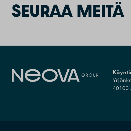
SEURAA MEITÄ
Käynti
Yrjönk
40100 