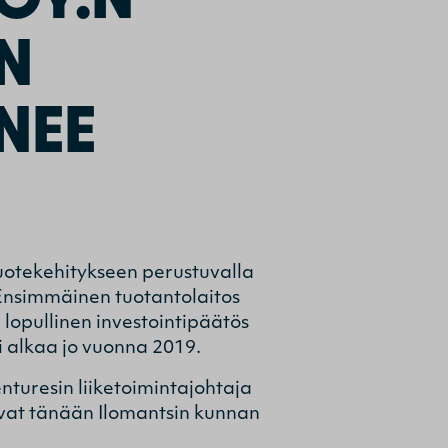
EN
NEE
tuotekehitykseen perustuvalla
. Ensimmäinen tuotantolaitos
 lopullinen investointipäätös
i alkaa jo vuonna 2019.
nturesin liiketoimintajohtaja
vat tänään Ilomantsin kunnan