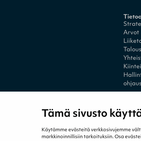
Tieto
Strat
Arvot
Liiket
Talou
Yhtei
Kiinte
Hallin
ohjau
Tämä sivusto käyttä
Medi
Käytämme evästeitä verkkosivujemme välttäm
Uutise
markkinoinnillisiin tarkoituksiin. Osa eväst