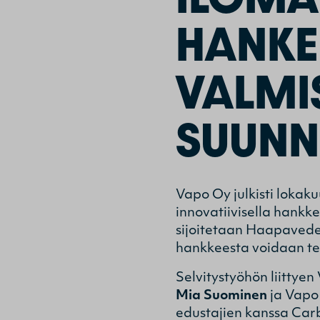
HANKE 
VALMI
SUUNNI
Vapo Oy julkisti lokak
innovatiivisella hankke
sijoitetaan Haapavedell
hankkeesta voidaan te
Selvitystyöhön liittye
Mia Suominen
ja Vapo
edustajien kanssa Ca