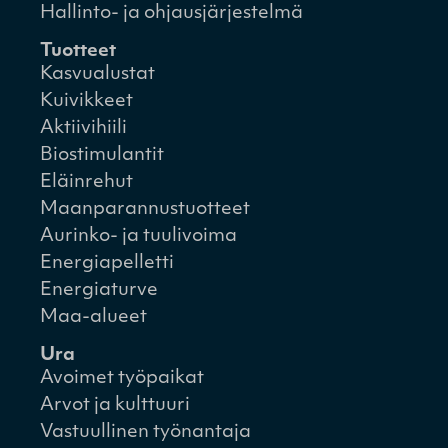
Hallinto- ja ohjausjärjestelmä
Tuotteet
Kasvualustat
Kuivikkeet
Aktiivihiili
Biostimulantit
Eläinrehut
Maanparannustuotteet
Aurinko- ja tuulivoima
Energiapelletti
Energiaturve
Maa-alueet
Ura
Avoimet työpaikat
Arvot ja kulttuuri
Vastuullinen työnantaja