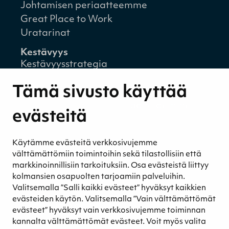
Johtamisen periaatteemme
Great Place to Work
Uratarinat
Kestävyys
Kestävyysstrategia
Kestävyysraportit
Tämä sivusto käyttää
Ympäristövastuu
Henkilöstömme ja kumppaneidemme
evästeitä
hyvinvointi
Eettinen liiketoiminta
Käytämme evästeitä verkkosivujemme
Turvetuotannon kestävyys
välttämättömiin toimintoihin sekä tilastollisiin että
Kestävyyden johtaminen
markkinoinnillisiin tarkoituksiin. Osa evästeistä liittyy
Retkeilykohteet
kolmansien osapuolten tarjoamiin palveluihin.
Valitsemalla ”Salli kaikki evästeet” hyväksyt kaikkien
Media
evästeiden käytön. Valitsemalla ”Vain välttämättömät
Uutiset ja blogit
evästeet” hyväksyt vain verkkosivujemme toiminnan
Podcast
kannalta välttämättömät evästeet. Voit myös valita