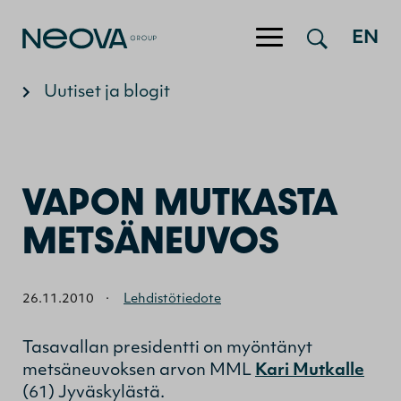
Hyppää sisältöön
EN
Uutiset ja blogit
VAPON MUTKASTA
METSÄNEUVOS
26.11.2010
·
Lehdistötiedote
Tasavallan presidentti on myöntänyt
metsäneuvoksen arvon MML
Kari Mutkalle
(61) Jyväskylästä.