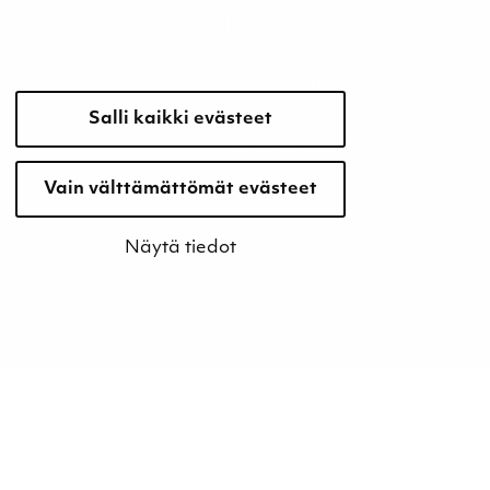
tarinat
Turvetuotannon
kestävyys
Kestävyyden
johtaminen
Salli kaikki evästeet
Retkeilykohteet
Vain välttämättömät evästeet
Näytä tiedot
Evästeet
Tietosuojaseloste