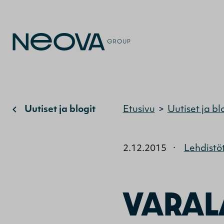
Uutiset ja blogit
Etusivu
>
Uutiset ja bl
2.12.2015
·
Lehdistö
VARA