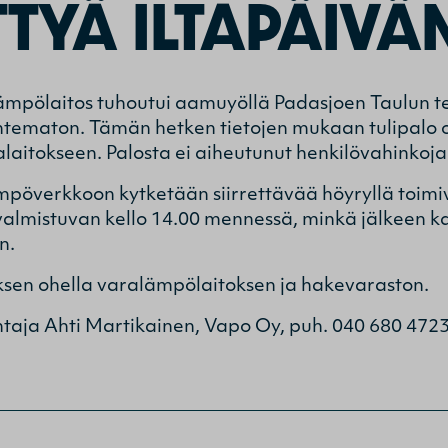
TTYÄ ILTAPÄIVÄ
mpölaitos tuhoutui aamuyöllä Padasjoen Taulun teo
untematon. Tämän hetken tietojen mukaan tulipalo 
lalaitokseen. Palosta ei aiheutunut henkilövahinkoja
mpöverkkoon kytketään siirrettävää höyryllä toimi
almistuvan kello 14.00 mennessä, minkä jälkeen 
n.
ksen ohella varalämpölaitoksen ja hakevaraston.
johtaja Ahti Martikainen, Vapo Oy, puh. 040 680 472