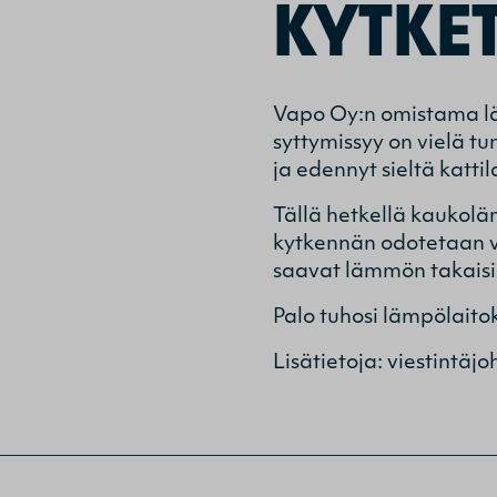
KYTKE
Vapo Oy:n omistama lä
syttymissyy on vielä t
ja edennyt sieltä katti
Tällä hetkellä kaukolä
kytkennän odotetaan v
saavat lämmön takaisi
Palo tuhosi lämpölaito
Lisätietoja: viestintä