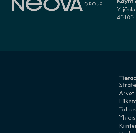
Käynti
Yrjönk
40100 
Tieto
Strat
Arvot
Liiket
Talou
Yhtei
Kiinte
Hallin