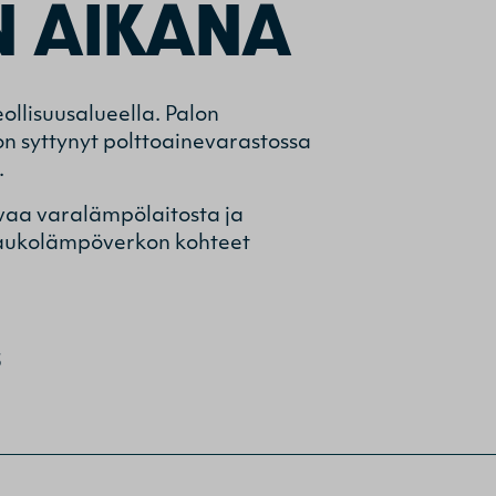
N AIKANA
llisuusalueella. Palon
on syttynyt polttoainevarastossa
.
vaa varalämpölaitosta ja
kaukolämpöverkon kohteet
3