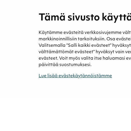
ohjau
Tämä sivusto käyttä
Käytämme evästeitä verkkosivujemme välttäm
markkinoinnillisiin tarkoituksiin. Osa eväst
Valitsemalla ”Salli kaikki evästeet” hyväksy
Medi
välttämättömät evästeet” hyväksyt vain v
Uutise
evästeet. Voit myös valita itse haluamasi e
Podca
päivittää suostumuksesi.
Lue lisää evästekäytännöistämme
© 2026 Neova