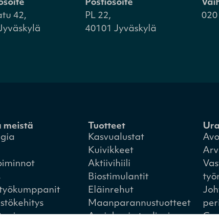
osoite
Postiosoite
Vai
atu 42,
PL 22,
020
Jyväskylä
40101 Jyväskylä
a meistä
Tuotteet
Ur
egia
Kasvualustat
Avo
Kuivikkeet
Arv
oiminnot
Aktiivihiili
Vas
s
Biostimulantit
työ
styökumppanit
Eläinrehut
Joh
istökehitys
Maanparannustuotteet
per
to- ja
Aurinko- ja tuulivoima
Gre