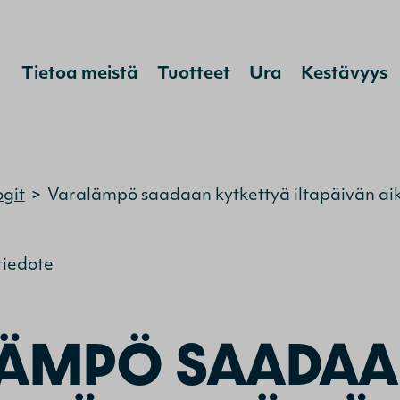
Tietoa meistä
Tuotteet
Ura
Kestävyys
Hyppää sisältöön
ogit
>
Varalämpö saadaan kytkettyä iltapäivän ai
tiedote
LÄMPÖ SAADA