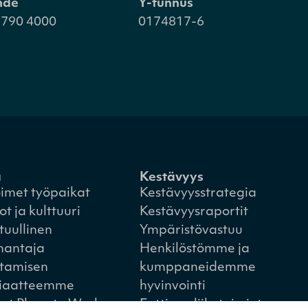
hde
Y-tunnus
 790 4000
0174817-6
a
Kestävyys
imet työpaikat
Kestävyysstrategia
ot ja kulttuuri
Kestävyysraportit
tuullinen
Ympäristövastuu
nantaja
Henkilöstömme ja
tamisen
kumppaneidemme
iaatteemme
hyvinvointi
at Place to Work
Eettinen liiketoiminta