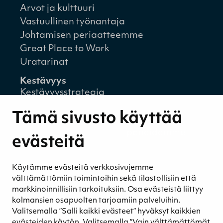
Arvot ja kulttuuri
Vastuullinen työnantaja
Johtamisen periaatteemme
Great Place to Work
Uratarinat
Kestävyys
Kestävyysstrategia
Kestävyysraportit
Tämä sivusto käyttää
Ympäristövastuu
Henkilöstömme ja kumppaneidemme
evästeitä
hyvinvointi
Eettinen liiketoiminta
Käytämme evästeitä verkkosivujemme
Turvetuotannon kestävyys
välttämättömiin toimintoihin sekä tilastollisiin että
Kestävyyden johtaminen
markkinoinnillisiin tarkoituksiin. Osa evästeistä liittyy
Retkeilykohteet
kolmansien osapuolten tarjoamiin palveluihin.
Valitsemalla ”Salli kaikki evästeet” hyväksyt kaikkien
Media
evästeiden käytön. Valitsemalla ”Vain välttämättömät