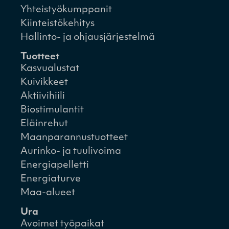
Yhteistyökumppanit
Kiinteistökehitys
Hallinto- ja ohjausjärjestelmä
Tuotteet
Kasvualustat
Kuivikkeet
Aktiivihiili
Biostimulantit
Eläinrehut
Maanparannustuotteet
Aurinko- ja tuulivoima
Energiapelletti
Energiaturve
Maa-alueet
Ura
Avoimet työpaikat