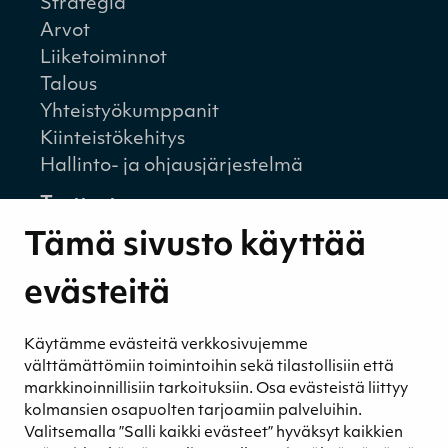
Strategia
Arvot
Liiketoiminnot
Talous
Yhteistyökumppanit
Kiinteistökehitys
Hallinto- ja ohjausjärjestelmä
Tuotteet
Kasvualustat
Tämä sivusto käyttää
Kuivikkeet
Aktiivihiili
evästeitä
Biostimulantit
Eläinrehut
Käytämme evästeitä verkkosivujemme
Maanparannustuotteet
välttämättömiin toimintoihin sekä tilastollisiin että
Aurinko- ja tuulivoima
markkinoinnillisiin tarkoituksiin. Osa evästeistä liittyy
kolmansien osapuolten tarjoamiin palveluihin.
Energiapelletti
Valitsemalla ”Salli kaikki evästeet” hyväksyt kaikkien
Energiaturve