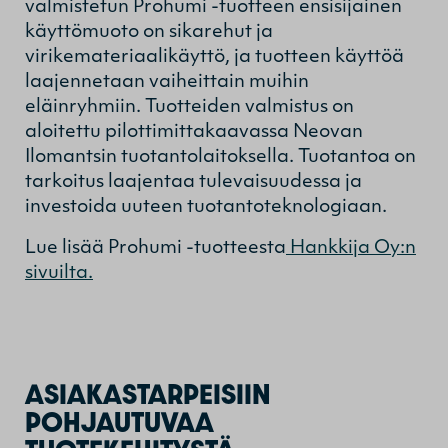
valmistetun Prohumi -tuotteen ensisijainen
käyttömuoto on sikarehut ja
virikemateriaalikäyttö, ja tuotteen käyttöä
laajennetaan vaiheittain muihin
eläinryhmiin. Tuotteiden valmistus on
aloitettu pilottimittakaavassa Neovan
Ilomantsin tuotantolaitoksella. Tuotantoa on
tarkoitus laajentaa tulevaisuudessa ja
investoida uuteen tuotantoteknologiaan.
Lue lisää Prohumi -tuotteesta
Hankkija Oy:n
sivuilta.
ASIAKASTARPEISIIN
POHJAUTUVAA