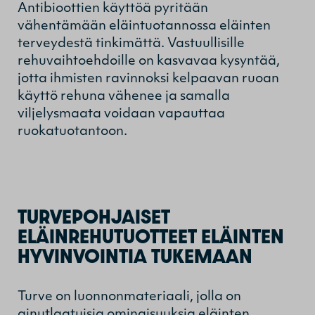
Antibioottien käyttöä pyritään
vähentämään eläintuotannossa eläinten
terveydestä tinkimättä. Vastuullisille
rehuvaihtoehdoille on kasvavaa kysyntää,
jotta ihmisten ravinnoksi kelpaavan ruoan
käyttö rehuna vähenee ja samalla
viljelysmaata voidaan vapauttaa
ruokatuotantoon.
TURVEPOHJAISET
ELÄINREHUTUOTTEET ELÄINTEN
HYVINVOINTIA TUKEMAAN
Turve on luonnonmateriaali, jolla on
ainutlaatuisia ominaisuuksia eläinten