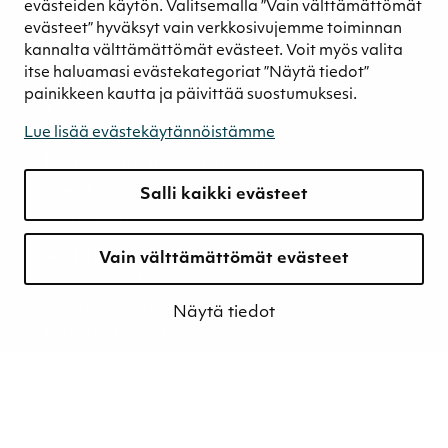
evästeiden käytön. Valitsemalla ”Vain välttämättömät
Maa-alueet
evästeet” hyväksyt vain verkkosivujemme toiminnan
kannalta välttämättömät evästeet. Voit myös valita
Ura
itse haluamasi evästekategoriat ”Näytä tiedot”
Avoimet työpaikat
painikkeen kautta ja päivittää suostumuksesi.
Arvot ja kulttuuri
Lue lisää evästekäytännöistämme
Vastuullinen työnantaja
Johtamisen periaatteemme
Great Place to Work
Salli kaikki evästeet
Uratarinat
Kestävyys
Vain välttämättömät evästeet
Kestävyysstrategia
Kestävyysraportit
Näytä tiedot
Ympäristövastuu
Henkilöstömme ja kumppaneidemme
hyvinvointi
Eettinen liiketoiminta
Turvetuotannon kestävyys