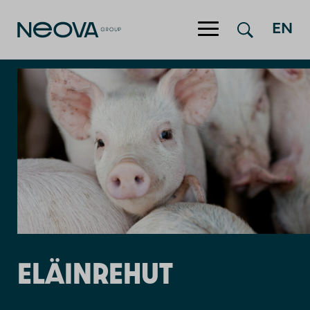
EN
Hyppää sisältöön
ELÄINREHUT