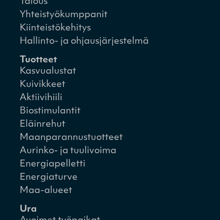
Talous
Yhteistyökumppanit
Kiinteistökehitys
Hallinto- ja ohjausjärjestelmä
Tuotteet
Kasvualustat
Kuivikkeet
Aktiivihiili
Biostimulantit
Eläinrehut
Maanparannustuotteet
Aurinko- ja tuulivoima
Energiapelletti
Energiaturve
Maa-alueet
Ura