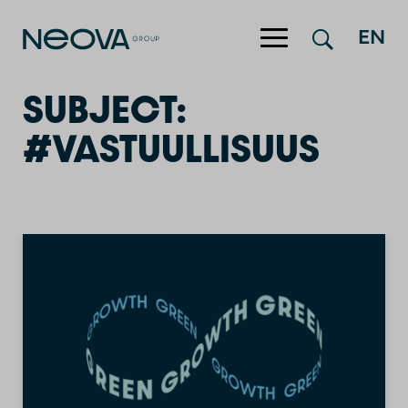
EN
Hyppää sisältöön
SUBJECT:
#VASTUULLISUUS