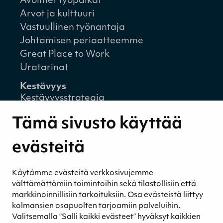
Avoimet työpaikat
Arvot ja kulttuuri
Vastuullinen työnantaja
Johtamisen periaatteemme
Great Place to Work
Uratarinat
Kestävyys
Kestävyysstrategia
Kestävyysraportit
Tämä sivusto käyttää
Ympäristövastuu
Henkilöstömme ja kumppaneidemme
evästeitä
hyvinvointi
Eettinen liiketoiminta
Käytämme evästeitä verkkosivujemme
Turvetuotannon kestävyys
välttämättömiin toimintoihin sekä tilastollisiin että
Kestävyyden johtaminen
markkinoinnillisiin tarkoituksiin. Osa evästeistä liittyy
Retkeilykohteet
kolmansien osapuolten tarjoamiin palveluihin.
Valitsemalla ”Salli kaikki evästeet” hyväksyt kaikkien