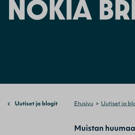
NOKIA BR
Uutiset ja blogit
Etusivu
>
Uutiset ja bl
Muistan huumaava