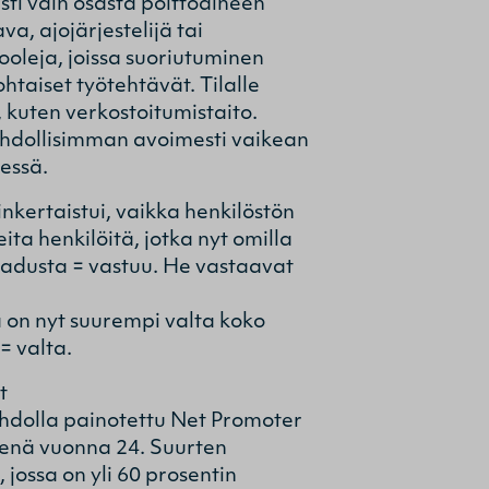
sti vain osasta polttoaineen
a, ajojärjestelijä tai
ooleja, joissa suoriutuminen
ohtaiset työtehtävät. Tilalle
, kuten verkostoitumistaito.
mahdollisimman avoimesti vaikean
essä.
kertaistui, vaikka henkilöstön
eita henkilöitä, jotka nyt omilla
aadusta = vastuu. He vastaavat
lä on nyt suurempi valta koko
= valta.
t
aihdolla painotettu Net Promoter
lisenä vuonna 24. Suurten
 jossa on yli 60 prosentin