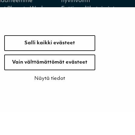
iaatteemme
hyvinvointi
at Place to Work
Eettinen liiketoiminta
tarinat
Turvetuotannon
kestävyys
Kestävyyden
johtaminen
Salli kaikki evästeet
Retkeilykohteet
Vain välttämättömät evästeet
Näytä tiedot