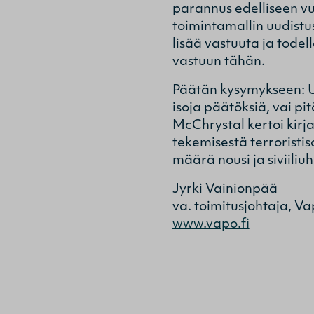
parannus edelliseen vu
toimintamallin uudistu
lisää vastuuta ja todel
vastuun tähän.
Päätän kysymykseen: Usk
isoja päätöksiä, vai pi
McChrystal kertoi kirja
tekemisestä terroristis
määrä nousi ja siviili
Jyrki Vainionpää
va. toimitusjohtaja, V
www.vapo.fi