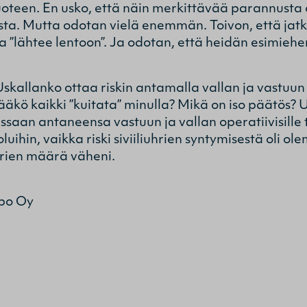
oteen. En usko, että näin merkittävää parannusta o
sta. Mutta odotan vielä enemmän. Toivon, että jat
la ”lähtee lentoon”. Ja odotan, että heidän esimiehe
allanko ottaa riskin antamalla vallan ja vastuun ti
tääkö kaikki ”kuitata” minulla? Mikä on iso päätös?
ssaan antaneensa vastuun ja vallan operatiivisille 
oluihin, vaikka riski siviiliuhrien syntymisestä oli o
uhrien määrä väheni.
apo Oy