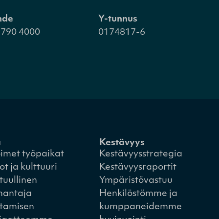
hde
Y-tunnus
 790 4000
0174817-6
a
Kestävyys
imet työpaikat
Kestävyysstrategia
ot ja kulttuuri
Kestävyysraportit
tuullinen
Ympäristövastuu
nantaja
Henkilöstömme ja
tamisen
kumppaneidemme