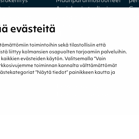
istökehitys
Maanparannustuotteet
per
to- ja
Aurinko- ja tuulivoima
Gre
sjärjestelmä
Energiapelletti
Ura
Energiaturve
ä evästeitä
Maa-alueet
ättömiin toimintoihin sekä tilastollisiin että
eistä liittyy kolmansien osapuolten tarjoamiin palveluihin.
t kaikkien evästeiden käytön. Valitsemalla ”Vain
a
Yhteystiedot
erkkosivujemme toiminnan kannalta välttämättömät
t ja blogit
Yhteystiedot
västekategoriat ”Näytä tiedot” painikkeen kautta ja
st
Laskutustiedot
Tietosuojaseloste
Tiedonantokanava