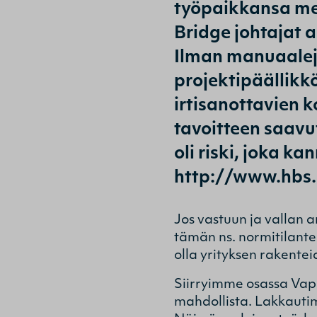
työpaikkansa men
Bridge johtajat 
Ilman manuaaleja
projektipäällikk
irtisanottavien k
tavoitteen saavu
oli riski, joka k
http://www.hbs
Jos vastuun ja vallan a
tämän ns. normitilante
olla yrityksen rakente
Siirryimme osassa Vapoa
mahdollista. Lakkauti