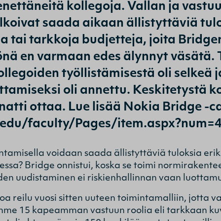
ettäneitä kollegoja. Vallan ja vastuu
alkoivat saada aikaan ällistyttäviä t
 tai tarkkoja budjetteja, joita Bridg
önä en varmaan edes älynnyt väsätä. T
ollegoiden työllistämisestä oli selkeä 
ttamiseksi oli annettu. Keskitetystä k
annatti ottaa. Lue lisää Nokia Bridge -c
.edu/faculty/Pages/item.aspx?num=
ntamisella voidaan saada ällistyttäviä tuloksia eri
essa? Bridge onnistui, koska se toimi normirakentee
iden uudistaminen ei riskienhallinnan vaan luotta
 reilu vuosi sitten uuteen toimintamalliin, jotta va
mme 15 kapeamman vastuun roolia eli tarkkaan ku