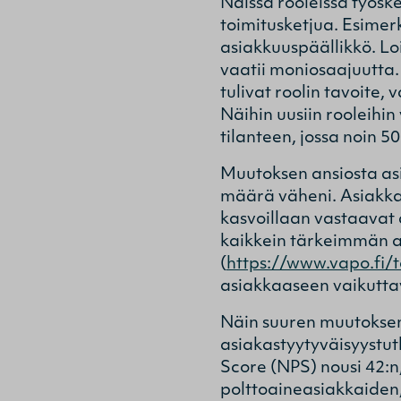
Näissä rooleissa työske
toimitusketjua. Esimerk
asiakkuuspäällikkö. Lo
vaatii moniosaajuutta. 
tulivat roolin tavoite,
Näihin uusiin rooleihi
tilanteen, jossa noin 5
Muutoksen ansiosta asi
määrä väheni. Asiakkaill
kasvoillaan vastaavat 
kaikkein tärkeimmän 
(
https://www.vapo.fi/
asiakkaaseen vaikuttav
Näin suuren muutoksen t
asiakastyytyväisyystut
Score (NPS) nousi 42:n,
polttoaineasiakkaiden, 