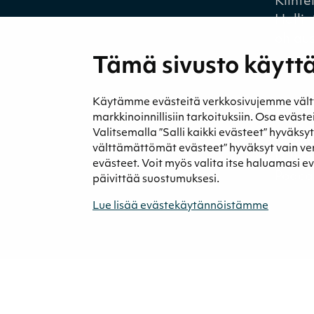
Kiinte
Hallin
ohjau
Tämä sivusto käyttä
Käytämme evästeitä verkkosivujemme välttäm
markkinoinnillisiin tarkoituksiin. Osa eväst
Valitsemalla ”Salli kaikki evästeet” hyväksy
Medi
välttämättömät evästeet” hyväksyt vain v
Uutise
evästeet. Voit myös valita itse haluamasi e
Podca
päivittää suostumuksesi.
Lue lisää evästekäytännöistämme