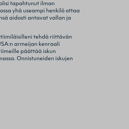
lisi tapahtunut ilman
kossa yhä useampi henkilö ottaa
nsä aidosti antavat vallan ja
imiläisilleni tehdä riittävän
 USA:n armeijan kenraali
tiimeille päättää iskun
lemassa. Onnistuneiden iskujen