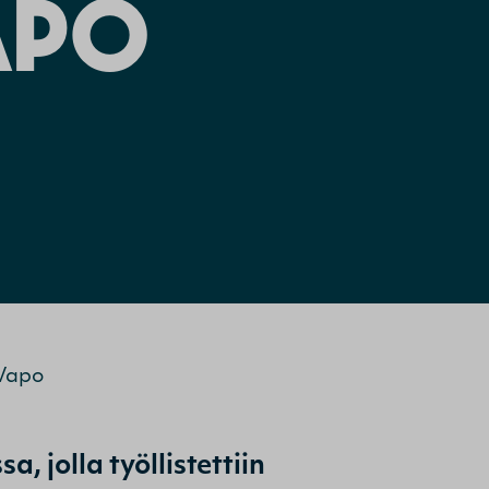
APO
 Vapo
jolla työllistettiin