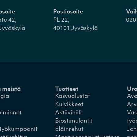
osoite
Postiosoite
Vai
atu 42,
PL 22,
020
Jyväskylä
40101 Jyväskylä
a meistä
Tuotteet
Ur
egia
Kasvualustat
Avo
Kuivikkeet
Arv
oiminnot
Aktiivihiili
Vas
s
Biostimulantit
työ
styökumppanit
Eläinrehut
Joh