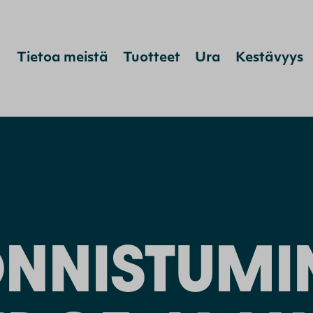
Tietoa meistä
Tuotteet
Ura
Kestävyys
Hyppää sisältöön
ONNISTUMI