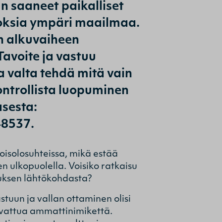
n saaneet paikalliset
uloksia ympäri maailmaa.
en alkuvaiheen
avoite ja vastuu
ja valta tehdä mitä vain
ontrollista luopuminen
asesta:
48537.
koisolosuhteissa, mikä estää
n ulkopuolella. Voisiko ratkaisu
muksen lähtökohdasta?
stuun ja vallan ottaminen olisi
vattua ammattinimikettä.