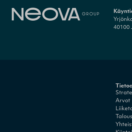
Käynti
Yrjönk
40100 
Tieto
Strat
Arvot
Liiket
Talou
Yhtei