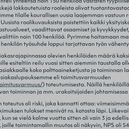
nteli yhteensä noin 150 henkilöä vastaten tyypillise
kejä lakkautetuista rooleista olivat tuotantovastaav
imme tilalle kourallisen uusia laajemman vastuun r
Uusista roolikuvauksista poistettiin kaikki yksityisk
 vastuualueet, vaadittavat osaamiset ja kyvykkyydet
n valittiin noin 100 henkilöä. Pyrimme hoitamaan 
0 henkilön työsuhde loppui tarjottavan työn vähenty
akasrajapinnassa olevien henkilöiden määrä kaksin
e esiteltiin reilu vuosi sitten aiemmin taustalla oll
asiakkaalle koko polttoaineketjusta ja toiminnan l
asiakaslupauksemme eli toimitusvarmuuden
toimitusvarmuus/
) toteutumisesta. Näillä henkilöil
an toiminnan ja mm. urakoitsijoiden johtamisessa 
oteutus oli riski, joka kannatti ottaa: viimeisimmä
kimuksen tulokset menivät ns. katosta läpi. Liikev
 kun se vielä kolme vuotta sitten oli vain 3 ja edel
joille toimintamallin muutos oli näkyvin, NPS oli 54,