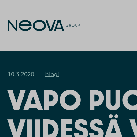
10.3.2020
·
Blogi
VAPO PUO
VIIDESSÄ