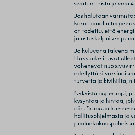
sivutuotteista ja vain 
Jos halutaan varmistaa
korottamalla turpeen v
on todettu, että energ
jalostuskelpoisen puun
Jo kuluvana talvena m
Hakkuukelit ovat ollee
vähenevät nuo sivuvirr
edellyttäisi varsinaise
turvetta ja kivihiiltä, n
Nykyistä nopeampi, pol
kysyntää ja hintaa, joh
niin. Samaan lauseeseen
hallitusohjelmasta ja v
puoluekokouspuheissa