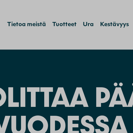
Hyppää sisältöön
Tietoa meistä
Tuotteet
Ura
Kestävyys
LITTAA P
 VUODESSA