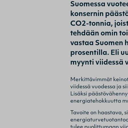
Suomessa vuotee
konsernin päästö
CO2-tonnia, jois
tehdään omin toi
vastaa Suomen he
prosentilla. Eli
myynti viidessä 
Merkittävimmät keinot
viidessä vuodessa ja s
Lisäksi päästövähennyk
energiatehokkuutta m
Tavoite on haastava, s
energiaturvetuotantoo
tulee puolittumaan vii