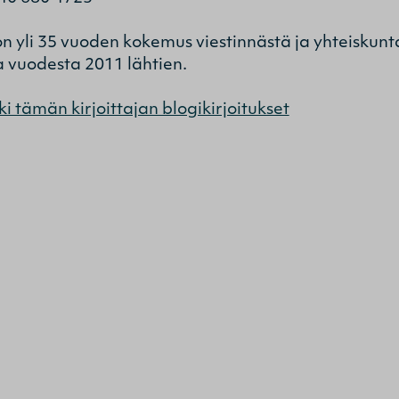
on yli 35 vuoden kokemus viestinnästä ja yhteiskunt
 vuodesta 2011 lähtien.
ki tämän kirjoittajan blogikirjoitukset