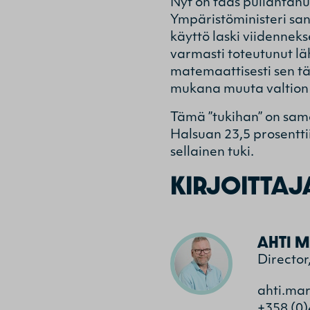
Nyt on taas pullahtanut
Ympäristöministeri sano
käyttö laski viidennek
varmasti toteutunut lä
matemaattisesti sen tä
mukana muuta valtion 
Tämä ”tukihan” on sama
Halsuan 23,5 prosentti
sellainen tuki.
KIRJOITTAJ
AHTI M
Director
ahti.ma
+358 (0)