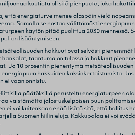
4 miljoonaa kuutiota oli sitä pienpuuta, joka hakatt
, että energiaturve menee alaspäin vielä nopeammi
eroa. Samalla se nostaa välittömästi energiapuun
iaturpeen käytön pitää puolittua 2030 mennessä. S
 polton lisääntymiseen.
etsäteollisuuden hakkuut ovat selvästi pienemmät 
t hankalat, taantuma on tulossa ja hakkuut pienen
at. Jo 10 prosentin pienentymä metsäteollisuuden 
n energiapuun hakkuiden kaksinkertaistumista. Jos p
iin ei vaan onnistu.
iittisilla päätöksillä perusteltu energiaturpeen al
taa väistämättä jalostuskelpoisen puun polttamiseen
 ei voi kuitenkaan enää lisätä sitä, että hallitus h
arjella Suomen hiilinieluja. Kakkupalaa ei voi syöd
.