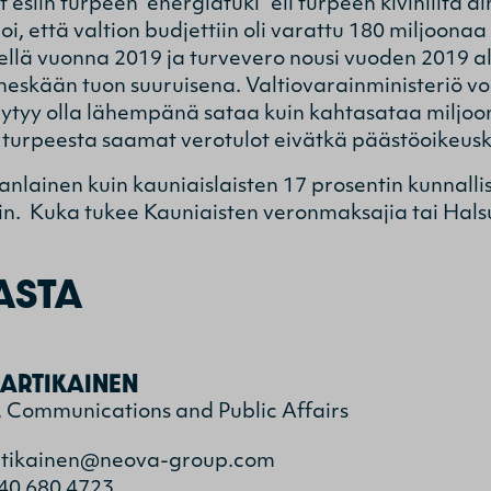
 esiin turpeen ”energiatuki” eli turpeen kivihiiltä 
i, että valtion budjettiin oli varattu 180 miljoona
sellä vuonna 2019 ja turvevero nousi vuoden 2019 al
heskään tuon suuruisena. Valtiovarainministeriö vo
ytyy olla lähempänä sataa kuin kahtasataa miljoon
turpeesta saamat verotulot eivätkä päästöoikeusk
nlainen kuin kauniaislaisten 17 prosentin kunnalli
in. Kuka tukee Kauniaisten veronmaksajia tai Hals
ASTA
ARTIKAINEN
, Communications and Public Affairs
rtikainen@neova-group.com
40 680 4723