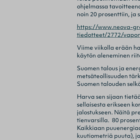
ohjelmassa tavoitteen
noin 20 prosenttiin, ja
https://www.neova-gr
tiedotteet/2772/vapo
Viime viikolla erään h
käytön aleneminen riitä
Suomen talous ja energ
metsäteollisuuden tärke
Suomen talouden selkä
Harva sen sijaan tietä
sellaisesta erikseen k
jalostukseen. Näitä pr
tienvarsilla. 80 prosen
Kaikkiaan puuenergiaa
kuutiometriä puuta), jo