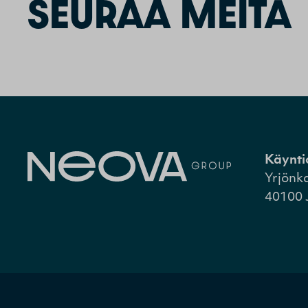
SEURAA MEITÄ
Käynti
Yrjönk
40100 