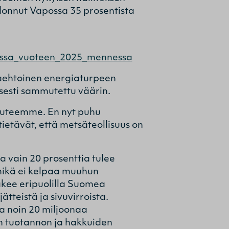
onnut Vapossa 35 prosentista
essa_vuoteen_2025_mennessa
inaehtoinen energiaturpeen
eisesti sammutettu väärin.
isuuteemme. En nyt puhu
tietävät, että metsäteollisuus on
 vain 20 prosenttia tulee
 mikä ei kelpaa muuhun
näkee eripuolilla Suomea
tteistä ja sivuvirroista.
a noin 20 miljoonaa
en tuotannon ja hakkuiden