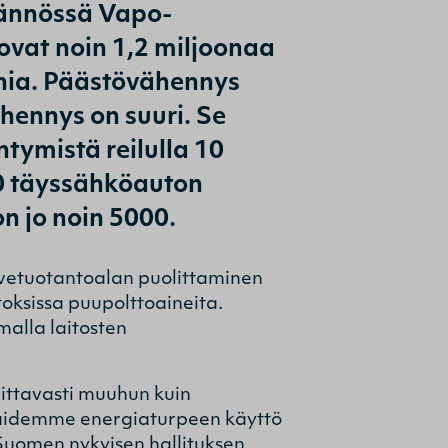
tännössä Vapo-
ovat noin 1,2 miljoonaa
nnia. Päästövähennys
hennys on suuri. Se
tymistä reilulla 10
00 täyssähköauton
n jo noin 5000.
vetuotantoalan puolittaminen
oksissa puupolttoaineita.
malla laitosten
mittavasti muuhun kuin
kaidemme energiaturpeen käyttö
 Suomen nykyisen hallituksen