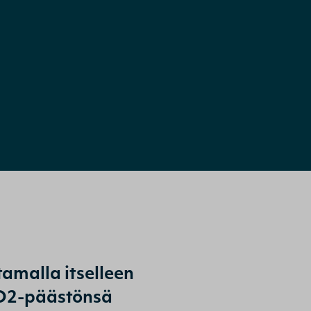
amalla itselleen
CO2-päästönsä