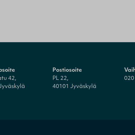
osoite
Postiosoite
Vai
atu 42,
PL 22,
020
Jyväskylä
40101 Jyväskylä