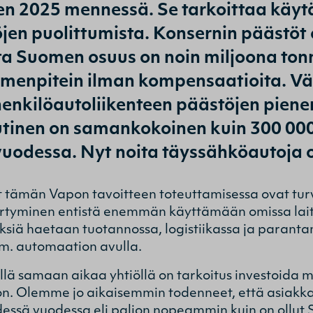
n 2025 mennessä. Se tarkoittaa käy
jen puolittumista. Konsernin päästöt 
ta Suomen osuus on noin miljoona to
menpitein ilman kompensaatioita. Vä
nkilöautoliikenteen päästöjen pienen
 uutinen on samankokoinen kuin 300 0
vuodessa. Nyt noita täyssähköautoja o
 tämän Vapon tavoitteen toteuttamisessa ovat tur
iirtyminen entistä enemmän käyttämään omissa lait
siä haetaan tuotannossa, logistiikassa ja paranta
m. automaation avulla.
illä samaan aikaa yhtiöllä on tarkoitus investoida 
n. Olemme jo aikaisemmin todenneet, että asiak
dessä vuodessa eli paljon nopeammin kuin on ollut