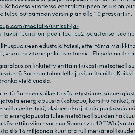
a. Kahdessa vuodessa energiaturpeen osuus on pud
 se tulee putoamaan varsin pian alle 10 prosenttiin.
oup.com/medialle/uutiset-ja-
n_tavoitteena_on_puolittaa_co2-paastonsa_suom
allituspuolueen edustaja totesi, ettei tämä markk
, vaan tarvitaan poliittisia toimia. Eli palo on ilm
iatalous on linkitetty erittäin tiukasti metsäteoll
ydestä Suomen taloudelle ja vientituloille. Kaikki 
ranka vielä vuosia.
ä, että Suomen kaikesta käytetystä metsäenergiasta
orjatusta energiapuusta (kokopuu, karsittu ranka),
essuilla peitettyjä, oksineen korjattuja puukasoja 
ttia energiapuusta tulee metsäteollisuuden hakkuujä
 käytettiin viime vuonna Suomessa 40 TWh (vasta
sta siis 16 miljoonaa kuutiota tuli metsäteollisuud