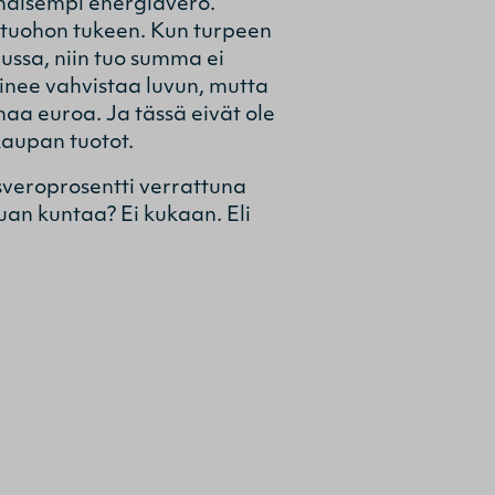
alhaisempi energiavero.
a tuohon tukeen. Kun turpeen
ussa, niin tuo summa ei
inee vahvistaa luvun, mutta
aa euroa. Ja tässä eivät ole
aupan tuotot.
sveroprosentti verrattuna
uan kuntaa? Ei kukaan. Eli