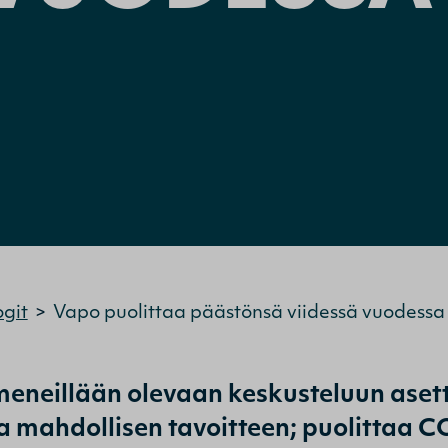
ogit
>
Vapo puolittaa päästönsä viidessä vuodessa
meneillään olevaan keskusteluun asett
a mahdollisen tavoitteen; puolittaa 