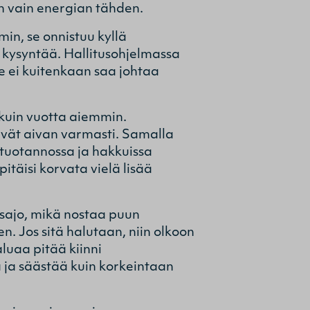
iin vain energian tähden.
n, se onnistuu kyllä
 kysyntää. Hallitusohjelmassa
e ei kuitenkaan saa johtaa
kuin vuotta aiemmin.
evät aivan varmasti. Samalla
tuotannossa ja hakkuissa
itäisi korvata vielä lisää
asajo, mikä nostaa puun
. Jos sitä halutaan, niin olkoon
aluaa pitää kiinni
ä ja säästää kuin korkeintaan