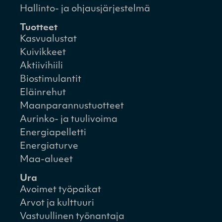
Hallinto- ja ohjausjärjestelmä
Tuotteet
Kasvualustat
Kuivikkeet
Aktiivihiili
Biostimulantit
Eläinrehut
Maanparannustuotteet
Aurinko- ja tuulivoima
Energiapelletti
Energiaturve
Maa-alueet
Ura
Avoimet työpaikat
Arvot ja kulttuuri
Vastuullinen työnantaja