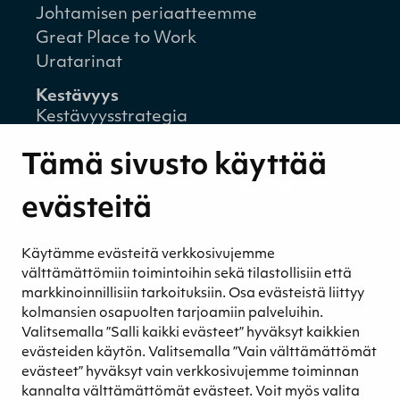
Johtamisen periaatteemme
Great Place to Work
Uratarinat
Kestävyys
Kestävyysstrategia
Kestävyysraportit
Tämä sivusto käyttää
Ympäristövastuu
Henkilöstömme ja kumppaneidemme
evästeitä
hyvinvointi
Eettinen liiketoiminta
Käytämme evästeitä verkkosivujemme
Turvetuotannon kestävyys
välttämättömiin toimintoihin sekä tilastollisiin että
Kestävyyden johtaminen
markkinoinnillisiin tarkoituksiin. Osa evästeistä liittyy
Retkeilykohteet
kolmansien osapuolten tarjoamiin palveluihin.
Valitsemalla ”Salli kaikki evästeet” hyväksyt kaikkien
Media
evästeiden käytön. Valitsemalla ”Vain välttämättömät
Uutiset ja blogit
evästeet” hyväksyt vain verkkosivujemme toiminnan
Podcast
kannalta välttämättömät evästeet. Voit myös valita