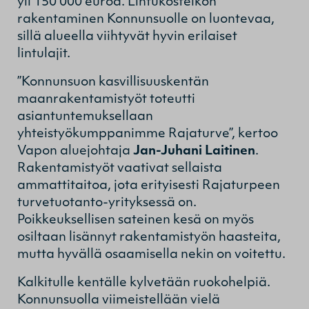
yli 150 000 euroa. Lintukosteikon
rakentaminen Konnunsuolle on luontevaa,
sillä alueella viihtyvät hyvin erilaiset
lintulajit.
”Konnunsuon kasvillisuuskentän
maanrakentamistyöt toteutti
asiantuntemuksellaan
yhteistyökumppanimme Rajaturve”, kertoo
Vapon aluejohtaja
Jan-Juhani Laitinen
.
Rakentamistyöt vaativat sellaista
ammattitaitoa, jota erityisesti Rajaturpeen
turvetuotanto-yrityksessä on.
Poikkeuksellisen sateinen kesä on myös
osiltaan lisännyt rakentamistyön haasteita,
mutta hyvällä osaamisella nekin on voitettu.
Kalkitulle kentälle kylvetään ruokohelpiä.
Konnunsuolla viimeistellään vielä