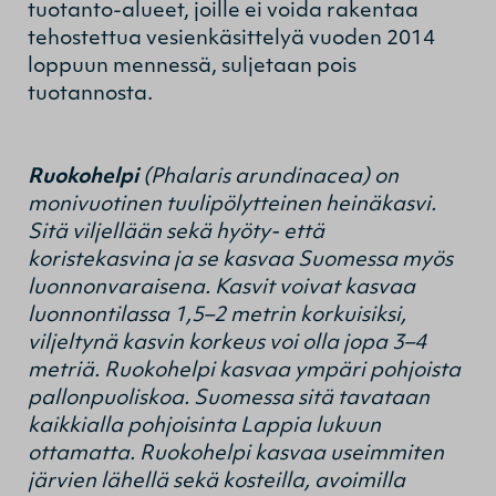
tuotanto-alueet, joille ei voida rakentaa
tehostettua vesienkäsittelyä vuoden 2014
loppuun mennessä, suljetaan pois
tuotannosta.
Ruokohelpi
(Phalaris arundinacea) on
monivuotinen tuulipölytteinen heinäkasvi.
Sitä viljellään sekä hyöty- että
koristekasvina ja se kasvaa Suomessa myös
luonnonvaraisena. Kasvit voivat kasvaa
luonnontilassa 1,5–2 metrin korkuisiksi,
viljeltynä kasvin korkeus voi olla jopa 3–4
metriä. Ruokohelpi kasvaa ympäri pohjoista
pallonpuoliskoa. Suomessa sitä tavataan
kaikkialla pohjoisinta Lappia lukuun
ottamatta. Ruokohelpi kasvaa useimmiten
järvien lähellä sekä kosteilla, avoimilla