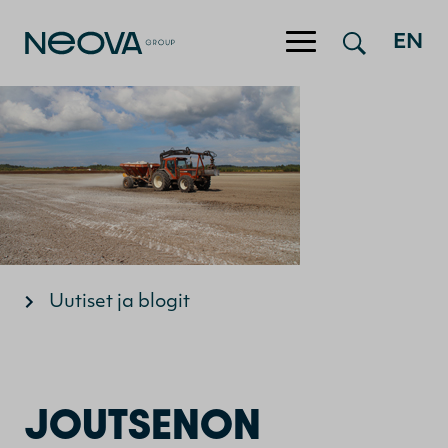
Hyppää sisältöön
EN
Uutiset ja blogit
JOUTSENON