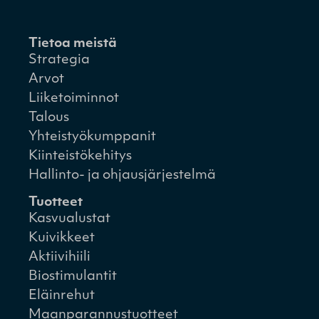
Tietoa meistä
Strategia
Arvot
Liiketoiminnot
Talous
Yhteistyökumppanit
Kiinteistökehitys
Hallinto- ja ohjausjärjestelmä
Tuotteet
Kasvualustat
Kuivikkeet
Aktiivihiili
Biostimulantit
Eläinrehut
Maanparannustuotteet