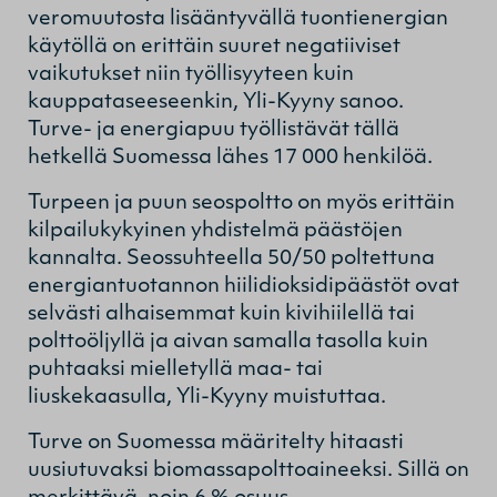
veromuutosta lisääntyvällä tuontienergian
käytöllä on erittäin suuret negatiiviset
vaikutukset niin työllisyyteen kuin
kauppataseeseenkin, Yli-Kyyny sanoo.
Turve- ja energiapuu työllistävät tällä
hetkellä Suomessa lähes 17 000 henkilöä.
Turpeen ja puun seospoltto on myös erittäin
kilpailukykyinen yhdistelmä päästöjen
kannalta. Seossuhteella 50/50 poltettuna
energiantuotannon hiilidioksidipäästöt ovat
selvästi alhaisemmat kuin kivihiilellä tai
polttoöljyllä ja aivan samalla tasolla kuin
puhtaaksi mielletyllä maa- tai
liuskekaasulla, Yli-Kyyny muistuttaa.
Turve on Suomessa määritelty hitaasti
uusiutuvaksi biomassapolttoaineeksi. Sillä on