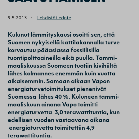
9.5.2013
·
Lehdistötiedote
Kulunut lämmityskausi osoitti sen, että
Suomen nykyisellä kattilakannalla turve
korvautuu pääasiassa fossiilisilla
tuontipolttoaineilla eikä puulla. Tammi-
maaliskuussa Suomeen tuotiin kivihiiltä
lähes kolmannes enemmän kuin vuotta
aikaisemmin. Samaan aikaan Vapon
energiaturvetoimitukset pienenivät
Suomessa lähes 40 %. Kuluneen tammi-
maaliskuun ainana Vapo toimitti
energiaturvetta 3,0 terawattituntia, kun
edellisen vuoden vastaavana aikana
energiaturvetta toimitettiin 4,9
terawattituntia.