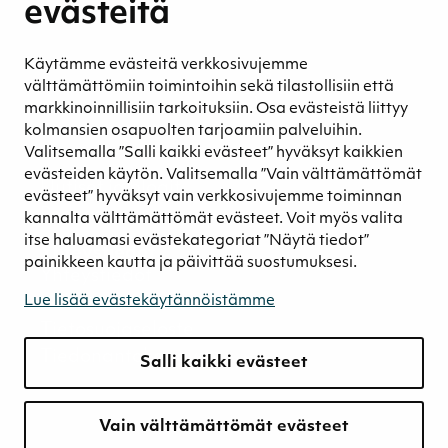
evästeitä
hyvinvointi
Eettinen liiketoiminta
Käytämme evästeitä verkkosivujemme
Turvetuotannon kestävyys
välttämättömiin toimintoihin sekä tilastollisiin että
Kestävyyden johtaminen
markkinoinnillisiin tarkoituksiin. Osa evästeistä liittyy
Retkeilykohteet
kolmansien osapuolten tarjoamiin palveluihin.
Valitsemalla ”Salli kaikki evästeet” hyväksyt kaikkien
Media
evästeiden käytön. Valitsemalla ”Vain välttämättömät
Uutiset ja blogit
evästeet” hyväksyt vain verkkosivujemme toiminnan
Podcast
kannalta välttämättömät evästeet. Voit myös valita
itse haluamasi evästekategoriat ”Näytä tiedot”
Yhteystiedot
painikkeen kautta ja päivittää suostumuksesi.
Yhteystiedot
Laskutustiedot
Lue lisää evästekäytännöistämme
Tietosuojaseloste
Tiedonantokanava
Salli kaikki evästeet
Vain välttämättömät evästeet