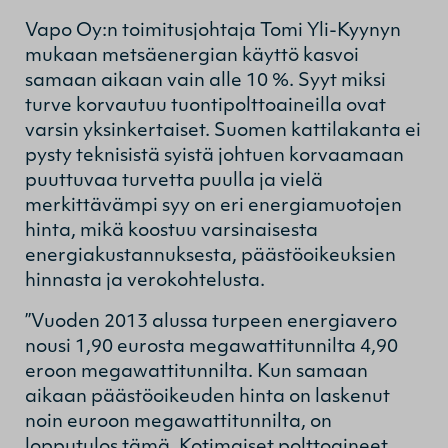
Vapo Oy:n toimitusjohtaja Tomi Yli-Kyynyn
mukaan metsäenergian käyttö kasvoi
samaan aikaan vain alle 10 %. Syyt miksi
turve korvautuu tuontipolttoaineilla ovat
varsin yksinkertaiset. Suomen kattilakanta ei
pysty teknisistä syistä johtuen korvaamaan
puuttuvaa turvetta puulla ja vielä
merkittävämpi syy on eri energiamuotojen
hinta, mikä koostuu varsinaisesta
energiakustannuksesta, päästöoikeuksien
hinnasta ja verokohtelusta.
”Vuoden 2013 alussa turpeen energiavero
nousi 1,90 eurosta megawattitunnilta 4,90
eroon megawattitunnilta. Kun samaan
aikaan päästöoikeuden hinta on laskenut
noin euroon megawattitunnilta, on
lopputulos tämä. Kotimaiset polttoaineet