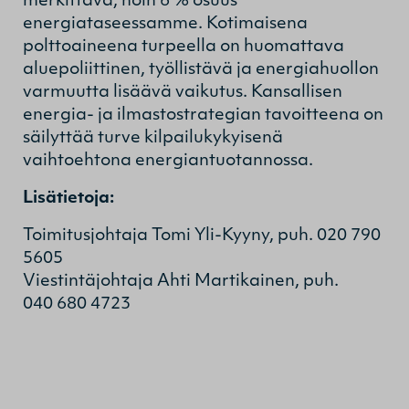
merkittävä, noin 6 % osuus
energiataseessamme. Kotimaisena
polttoaineena turpeella on huomattava
aluepoliittinen, työllistävä ja energiahuollon
varmuutta lisäävä vaikutus. Kansallisen
energia- ja ilmastostrategian tavoitteena on
säilyttää turve kilpailukykyisenä
vaihtoehtona energiantuotannossa.
Lisätietoja:
Toimitusjohtaja Tomi Yli-Kyyny, puh. 020 790
5605
Viestintäjohtaja Ahti Martikainen, puh.
040 680 4723