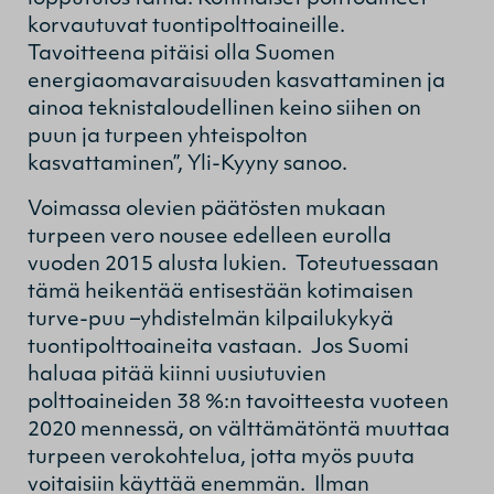
korvautuvat tuontipolttoaineille.
Tavoitteena pitäisi olla Suomen
energiaomavaraisuuden kasvattaminen ja
ainoa teknistaloudellinen keino siihen on
puun ja turpeen yhteispolton
kasvattaminen”, Yli-Kyyny sanoo.
Voimassa olevien päätösten mukaan
turpeen vero nousee edelleen eurolla
vuoden 2015 alusta lukien. Toteutuessaan
tämä heikentää entisestään kotimaisen
turve-puu –yhdistelmän kilpailukykyä
tuontipolttoaineita vastaan. Jos Suomi
haluaa pitää kiinni uusiutuvien
polttoaineiden 38 %:n tavoitteesta vuoteen
2020 mennessä, on välttämätöntä muuttaa
turpeen verokohtelua, jotta myös puuta
voitaisiin käyttää enemmän. Ilman