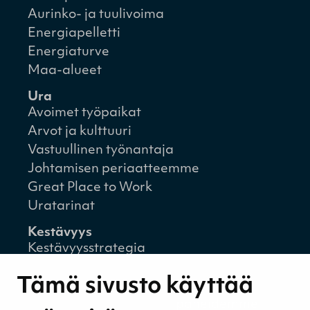
Aurinko- ja tuulivoima
Energiapelletti
Energiaturve
Maa-alueet
Ura
Avoimet työpaikat
Arvot ja kulttuuri
Vastuullinen työnantaja
Johtamisen periaatteemme
Great Place to Work
Uratarinat
Kestävyys
Kestävyysstrategia
Kestävyysraportit
Tämä sivusto käyttää
Ympäristövastuu
Henkilöstömme ja kumppaneidemme