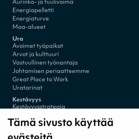
Aurinko- ja tuulivoima
Energiapelletti
Energiaturve
Maa-alueet
Ura
Avoimet työpaikat
Arvot ja kulttuuri
Vastuullinen työnantaja
Johtamisen periaatteemme
Great Place to Work
Uratarinat
Kestävyys
Kestävyysstrategia
Kestävyysraportit
Tämä sivusto käyttää
Ympäristövastuu
Henkilöstömme ja kumppaneidemme
evästeitä