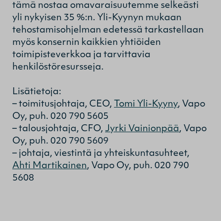
tämä nostaa omavaraisuutemme selkeästi
yli nykyisen 35 %:n. Yli-Kyynyn mukaan
tehostamisohjelman edetessä tarkastellaan
myös konsernin kaikkien yhtiöiden
toimipisteverkkoa ja tarvittavia
henkilöstöresursseja.
Lisätietoja:
– toimitusjohtaja, CEO,
Tomi Yli-Kyyny
, Vapo
Oy, puh. 020 790 5605
– talousjohtaja, CFO,
Jyrki Vainionpää
, Vapo
Oy, puh. 020 790 5609
– johtaja, viestintä ja yhteiskuntasuhteet,
Ahti Martikainen
, Vapo Oy, puh. 020 790
5608