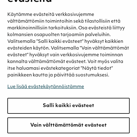
hyvinvointi
Eettinen liiketoiminta
Käytämme evästeitä verkkosivujemme
Turvetuotannon kestävyys
välttämättömiin toimintoihin sekä tilastollisiin että
Kestävyyden johtaminen
markkinoinnillisiin tarkoituksiin. Osa evästeistä liittyy
Retkeilykohteet
kolmansien osapuolten tarjoamiin palveluihin.
Valitsemalla ”Salli kaikki evästeet” hyväksyt kaikkien
Media
evästeiden käytön. Valitsemalla ”Vain välttämättömät
Uutiset ja blogit
evästeet” hyväksyt vain verkkosivujemme toiminnan
Podcast
kannalta välttämättömät evästeet. Voit myös valita
itse haluamasi evästekategoriat ”Näytä tiedot”
Yhteystiedot
painikkeen kautta ja päivittää suostumuksesi.
Yhteystiedot
Lue lisää evästekäytännöistämme
Laskutustiedot
Tietosuojaseloste
Tiedonantokanava
Salli kaikki evästeet
Vain välttämättömät evästeet