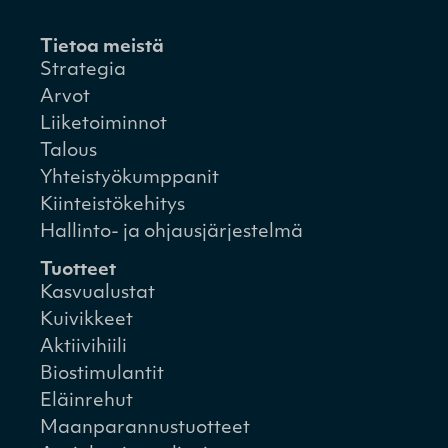
Tietoa meistä
Strategia
Arvot
Liiketoiminnot
Talous
Yhteistyökumppanit
Kiinteistökehitys
Hallinto- ja ohjausjärjestelmä
Tuotteet
Kasvualustat
Kuivikkeet
Aktiivihiili
Biostimulantit
Eläinrehut
Maanparannustuotteet