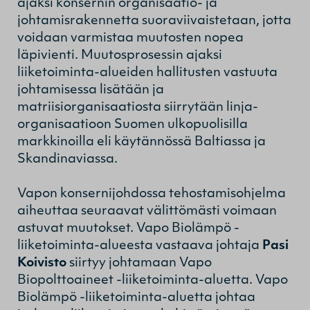
ajaksi konsernin organisaatio- ja
johtamisrakennetta suoraviivaistetaan, jotta
voidaan varmistaa muutosten nopea
läpivienti. Muutosprosessin ajaksi
liiketoiminta-alueiden hallitusten vastuuta
johtamisessa lisätään ja
matriisiorganisaatiosta siirrytään linja-
organisaatioon Suomen ulkopuolisilla
markkinoilla eli käytännössä Baltiassa ja
Skandinaviassa.
Vapon konsernijohdossa tehostamisohjelma
aiheuttaa seuraavat välittömästi voimaan
astuvat muutokset. Vapo Biolämpö -
liiketoiminta-alueesta vastaava johtaja
Pasi
Koivisto
siirtyy johtamaan Vapo
Biopolttoaineet -liiketoiminta-aluetta. Vapo
Biolämpö -liiketoiminta-aluetta johtaa