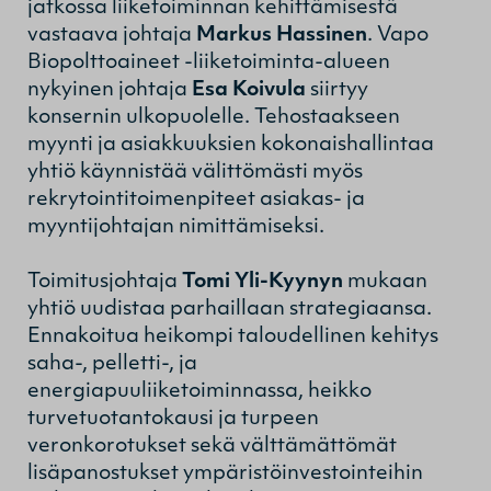
jatkossa liiketoiminnan kehittämisestä
vastaava johtaja
Markus Hassinen
. Vapo
Biopolttoaineet -liiketoiminta-alueen
nykyinen johtaja
Esa Koivula
siirtyy
konsernin ulkopuolelle. Tehostaakseen
myynti ja asiakkuuksien kokonaishallintaa
yhtiö käynnistää välittömästi myös
rekrytointitoimenpiteet asiakas- ja
myyntijohtajan nimittämiseksi.
Toimitusjohtaja
Tomi Yli-Kyynyn
mukaan
yhtiö uudistaa parhaillaan strategiaansa.
Ennakoitua heikompi taloudellinen kehitys
saha-, pelletti-, ja
energiapuuliiketoiminnassa, heikko
turvetuotantokausi ja turpeen
veronkorotukset sekä välttämättömät
lisäpanostukset ympäristöinvestointeihin