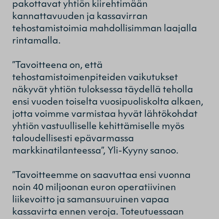
pakottavat yhtiön kiirehtimään
kannattavuuden ja kassavirran
tehostamistoimia mahdollisimman laajalla
rintamalla.
”Tavoitteena on, että
tehostamistoimenpiteiden vaikutukset
näkyvät yhtiön tuloksessa täydellä teholla
ensi vuoden toiselta vuosipuoliskolta alkaen,
jotta voimme varmistaa hyvät lähtökohdat
yhtiön vastuulliselle kehittämiselle myös
taloudellisesti epävarmassa
markkinatilanteessa”, Yli-Kyyny sanoo.
”Tavoitteemme on saavuttaa ensi vuonna
noin 40 miljoonan euron operatiivinen
liikevoitto ja samansuuruinen vapaa
kassavirta ennen veroja. Toteutuessaan