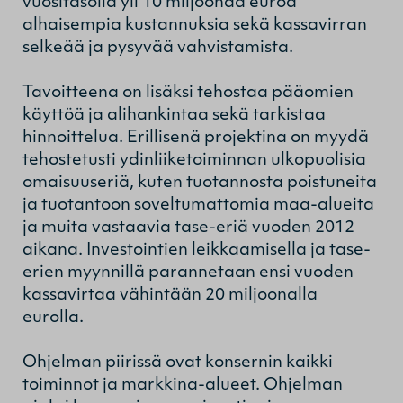
vuositasolla yli 10 miljoonaa euroa
alhaisempia kustannuksia sekä kassavirran
selkeää ja pysyvää vahvistamista.
Tavoitteena on lisäksi tehostaa pääomien
käyttöä ja alihankintaa sekä tarkistaa
hinnoittelua. Erillisenä projektina on myydä
tehostetusti ydinliiketoiminnan ulkopuolisia
omaisuuseriä, kuten tuotannosta poistuneita
ja tuotantoon soveltumattomia maa-alueita
ja muita vastaavia tase-eriä vuoden 2012
aikana. Investointien leikkaamisella ja tase-
erien myynnillä parannetaan ensi vuoden
kassavirtaa vähintään 20 miljoonalla
eurolla.
Ohjelman piirissä ovat konsernin kaikki
toiminnot ja markkina-alueet. Ohjelman