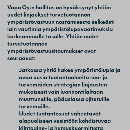
Vapo Oy:n hallitus on hyväksynyt yhtiön
uudet linjaukset turvetuotannon
ympäristövastuun nostamisesta selkeästi
lain vaatimia ympäristölupavaatimuksia
korkeammalle tasolle. Yhtiön uudet
turvetuotannon
ympäristövastuusitoumukset ovat
seuraavat:
Jatkossa yhtiö hakee ympäristölupia ja
avaa uusia tuotantoalueita suo- ja
turvemaiden strategian linjausten
mukaisesti vain luonnontilaltaan
muuttuneille, pääasiassa ojitetuille
turvemaille.
Uudet tuotantosuot vähentävät
alapuoliseen vesistöön kohdistuvaa
kiintoaine- ja humuskuormitusta