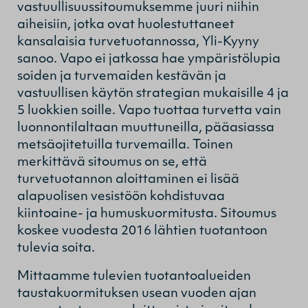
vastuullisuussitoumuksemme juuri niihin
aiheisiin, jotka ovat huolestuttaneet
kansalaisia turvetuotannossa, Yli-Kyyny
sanoo. Vapo ei jatkossa hae ympäristölupia
soiden ja turvemaiden kestävän ja
vastuullisen käytön strategian mukaisille 4 ja
5 luokkien soille. Vapo tuottaa turvetta vain
luonnontilaltaan muuttuneilla, pääasiassa
metsäojitetuilla turvemailla. Toinen
merkittävä sitoumus on se, että
turvetuotannon aloittaminen ei lisää
alapuolisen vesistöön kohdistuvaa
kiintoaine- ja humuskuormitusta. Sitoumus
koskee vuodesta 2016 lähtien tuotantoon
tulevia soita.
Mittaamme tulevien tuotantoalueiden
taustakuormituksen usean vuoden ajan