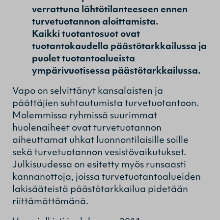
verrattuna lähtötilanteeseen ennen
turvetuotannon aloittamista.
Kaikki tuotantosuot ovat
tuotantokaudella päästötarkkailussa ja
puolet tuotantoalueista
ympärivuotisessa päästötarkkailussa.
Vapo on selvittänyt kansalaisten ja
päättäjien suhtautumista turvetuotantoon.
Molemmissa ryhmissä suurimmat
huolenaiheet ovat turvetuotannon
aiheuttamat uhkat luonnontilaisille soille
sekä turvetuotannon vesistövaikutukset.
Julkisuudessa on esitetty myös runsaasti
kannanottoja, joissa turvetuotantoalueiden
lakisääteistä päästötarkkailua pidetään
riittämättömänä.