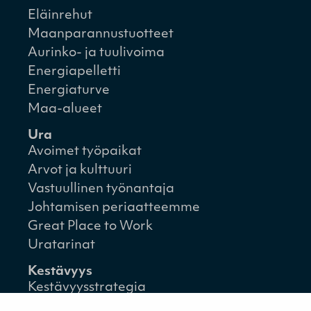
Eläinrehut
Maanparannustuotteet
Aurinko- ja tuulivoima
Energiapelletti
Energiaturve
Maa-alueet
Ura
Avoimet työpaikat
Arvot ja kulttuuri
Vastuullinen työnantaja
Johtamisen periaatteemme
Great Place to Work
Uratarinat
Kestävyys
Kestävyysstrategia
Kestävyysraportit