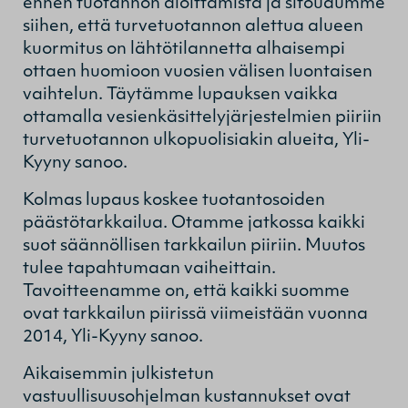
ennen tuotannon aloittamista ja sitoudumme
siihen, että turvetuotannon alettua alueen
kuormitus on lähtötilannetta alhaisempi
ottaen huomioon vuosien välisen luontaisen
vaihtelun. Täytämme lupauksen vaikka
ottamalla vesienkäsittelyjärjestelmien piiriin
turvetuotannon ulkopuolisiakin alueita, Yli-
Kyyny sanoo.
Kolmas lupaus koskee tuotantosoiden
päästötarkkailua. Otamme jatkossa kaikki
suot säännöllisen tarkkailun piiriin. Muutos
tulee tapahtumaan vaiheittain.
Tavoitteenamme on, että kaikki suomme
ovat tarkkailun piirissä viimeistään vuonna
2014, Yli-Kyyny sanoo.
Aikaisemmin julkistetun
vastuullisuusohjelman kustannukset ovat