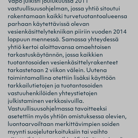
Vapo julkisti joulukuussa 2011
vastuullisuusohjelman, jossa yhtiö sitoutui
rakentamaan kaikki turvetuotantoalueensa
parhaan käytettävissä olevan
vesienkäsittelytekniikan piiriin vuoden 2014
loppuun mennessä. Samassa yhteydessä
yhtiö kertoi aloittavansa omaehtoisen
tarkastuskäytännön, jossa kaikkien
tuotantosoiden vesienkäsittelyrakenteet
tarkastetaan 2 viikon välein. Uutena
toimintamallina otettiin lisäksi käyttöön
tarkkailutietojen ja tuotantosoiden
vastuuhenkilöiden yhteystietojen
julkistaminen verkkosivuilla.
Vastuullisuusohjelmassa tavoitteeksi
asetettiin myös yhtiön omistuksessa olevien,
luontoarvoiltaan merkittävimpien soiden
myynti suojelutarkoituksiin tai vaihto