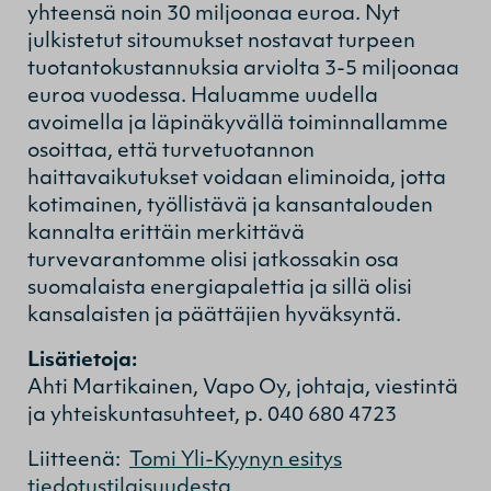
yhteensä noin 30 miljoonaa euroa. Nyt
julkistetut sitoumukset nostavat turpeen
tuotantokustannuksia arviolta 3-5 miljoonaa
euroa vuodessa. Haluamme uudella
avoimella ja läpinäkyvällä toiminnallamme
osoittaa, että turvetuotannon
haittavaikutukset voidaan eliminoida, jotta
kotimainen, työllistävä ja kansantalouden
kannalta erittäin merkittävä
turvevarantomme olisi jatkossakin osa
suomalaista energiapalettia ja sillä olisi
kansalaisten ja päättäjien hyväksyntä.
Lisätietoja:
Ahti Martikainen, Vapo Oy, johtaja, viestintä
ja yhteiskuntasuhteet, p. 040 680 4723
Liitteenä:
Tomi Yli-Kyynyn esitys
tiedotustilaisuudesta