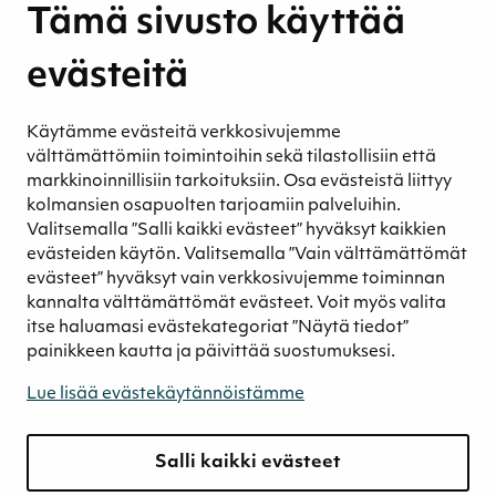
Tämä sivusto käyttää
Ympäristövastuu
Henkilöstömme ja kumppaneidemme
evästeitä
hyvinvointi
Eettinen liiketoiminta
Käytämme evästeitä verkkosivujemme
Turvetuotannon kestävyys
välttämättömiin toimintoihin sekä tilastollisiin että
Kestävyyden johtaminen
markkinoinnillisiin tarkoituksiin. Osa evästeistä liittyy
Retkeilykohteet
kolmansien osapuolten tarjoamiin palveluihin.
Valitsemalla ”Salli kaikki evästeet” hyväksyt kaikkien
Media
evästeiden käytön. Valitsemalla ”Vain välttämättömät
Uutiset ja blogit
evästeet” hyväksyt vain verkkosivujemme toiminnan
Podcast
kannalta välttämättömät evästeet. Voit myös valita
itse haluamasi evästekategoriat ”Näytä tiedot”
Yhteystiedot
painikkeen kautta ja päivittää suostumuksesi.
Yhteystiedot
Laskutustiedot
Lue lisää evästekäytännöistämme
Tietosuojaseloste
Tiedonantokanava
Salli kaikki evästeet