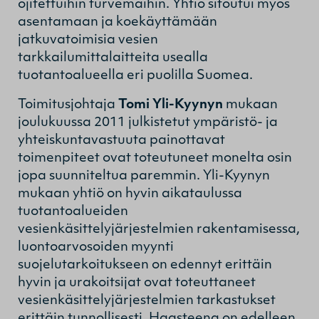
ojitettuihin turvemaihin. Yhtiö sitoutui myös
asentamaan ja koekäyttämään
jatkuvatoimisia vesien
tarkkailumittalaitteita usealla
tuotantoalueella eri puolilla Suomea.
Toimitusjohtaja
Tomi Yli-Kyynyn
mukaan
joulukuussa 2011 julkistetut ympäristö- ja
yhteiskuntavastuuta painottavat
toimenpiteet ovat toteutuneet monelta osin
jopa suunniteltua paremmin. Yli-Kyynyn
mukaan yhtiö on hyvin aikataulussa
tuotantoalueiden
vesienkäsittelyjärjestelmien rakentamisessa,
luontoarvosoiden myynti
suojelutarkoitukseen on edennyt erittäin
hyvin ja urakoitsijat ovat toteuttaneet
vesienkäsittelyjärjestelmien tarkastukset
erittäin tunnollisesti. Haasteena on edelleen