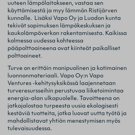
uuteen lämpölaitokseen, vastaa sen
käyttämisestä ja myy lämmön Ristijärven
kunnalle. Lisäksi Vapo Oy ja Luodon kunta
tekivät sopimuksen lämpökeskuksen ja
kaukolämpöverkon rakentamisesta. Kaikissa
kolmessa uudessa kohteessa
pääpolttoaineena ovat kiinteät paikalliset
polttoaineet.
Turve on erittäin monipuolinen ja kotimainen
luonnonmateriaali. Vapo Oy:n Vapo
Ventures -kehitysyksikössä laajennetaan
turveresursseihin perustuvaa liiketoimintaa
energia-alan ulkopuolelle. Tavoitteena on
jatkojalostaa turpeesta uusia ekologisesti
kestäviä tuotteita, jotka luovat uutta työtä ja
mahdollistavat yhtiön menestymisen myös
tulevaisuudessa.