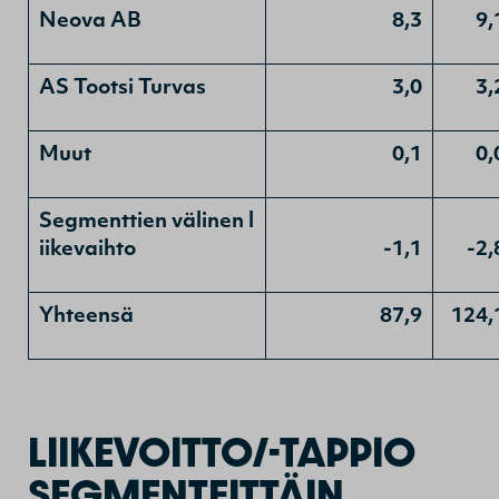
Neova AB
8,3
9,
AS Tootsi Turvas
3,0
3,
Muut
0,1
0,
Segmenttien välinen l
iikevaihto
-1,1
-2,
Yhteensä
87,9
124,
LIIKEVOITTO/-TAPPIO
SEGMENTEITTÄIN