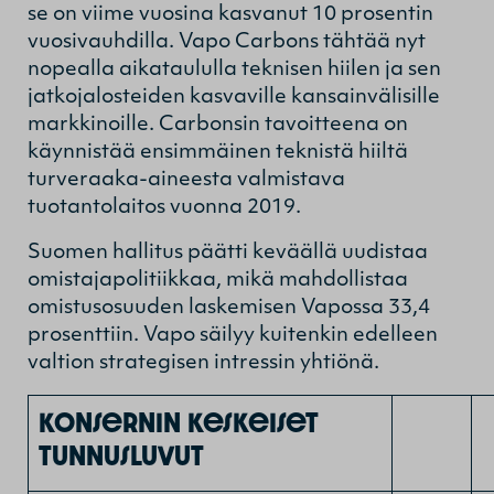
se on viime vuosina kasvanut 10 prosentin
vuosivauhdilla. Vapo Carbons tähtää nyt
nopealla aikataululla teknisen hiilen ja sen
jatkojalosteiden kasvaville kansainvälisille
markkinoille. Carbonsin tavoitteena on
käynnistää ensimmäinen teknistä hiiltä
turveraaka-aineesta valmistava
tuotantolaitos vuonna 2019.
Suomen hallitus päätti keväällä uudistaa
omistajapolitiikkaa, mikä mahdollistaa
omistusosuuden laskemisen Vapossa 33,4
prosenttiin. Vapo säilyy kuitenkin edelleen
valtion strategisen intressin yhtiönä.
Konsernin keskeiset
tunnusluvut