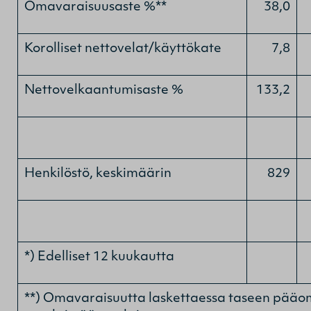
Omavaraisuusaste %**
38,0
Korolliset nettovelat/käyttökate
7,8
Nettovelkaantumisaste %
133,2
Henkilöstö, keskimäärin
829
*) Edelliset 12 kuukautta
**) Omavaraisuutta laskettaessa taseen pääom