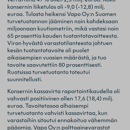
verrattuna 47 % ollen 2,5 milj. euroa. Koko
konsernin liiketulos oli -9,0 (-12,8) milj.
euroa. Tulosta heikensi Vapo Oy:n Suomen
turvetuotannon jääminen noin kahdeksaan
miljoonaan kuutiometriin, mikä vastasi noin
65 prosenttia kauden tuotantotavoitteesta.
Viron hyvästä varastotilanteesta johtuen
kesän tuotantotavoite oli puolet
aikaisempien vuosien määrästä, ja tuo
tavoite saavutettiin 80 prosenttisesti.
Ruotsissa turvetuotanto toteutui
suunnitellusti.
Konsernin kassavirta raportointikaudella oli
vahvasti positiivinen ollen 17,6 (18,4) milj.
euroa. Tavoitetasoa alhaisempi
turvetuotanto vahvisti kassavirtaa, kun
varastoihin sitoutui ennakoitua vähemmän
pääomia. Vapo Oy:n polttoainevarastot