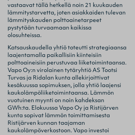
vastaavat tällä hetkellä noin 21 kuukauden
lämmitystarvetta, joten asiakkaiden tulevan
lämmityskauden polttoainetarpeet
pystytään turvaamaan kaikissa
olosuhteissa.
Katsauskaudella yhtiö toteutti strategiaansa
laajentamalla paikallisiin kiinteisiin
polttoaineisiin perustuvaa liiketoimintaansa.
Vapo Oy:n virolainen tytäryhtiö AS Tootsi
Turvas ja Ridalan kunta allekirjoittivat
kesäkuussa sopimuksen, jolla yhtiö laajensi
kaukolämpöliiketoimintaansa. Lämmön
vuotuinen myynti on noin kahdeksan
GWh:ta. Elokuussa Vapo Oy ja Ristijärven
kunta sopivat lämmön toimittamisesta
Ristijärven kunnan taajaman
kaukolämpöverkostoon. Vapo investoi