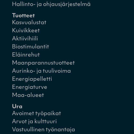
Hallinto- ja ohjausjärjestelmä
Tuotteet
Kasvualustat
Kuivikkeet
Aktiivihiili
Biostimulantit
Eläinrehut
Maanparannustuotteet
Aurinko- ja tuulivoima
Energiapelletti
Energiaturve
Maa-alueet
Ura
Avoimet työpaikat
Arvot ja kulttuuri
Vastuullinen työnantaja