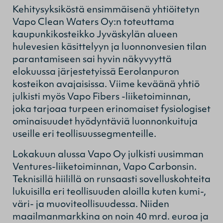
Kehitysyksiköstä ensimmäisenä yhtiöitetyn
Vapo Clean Waters Oy:n toteuttama
kaupunkikosteikko Jyväskylän alueen
hulevesien käsittelyyn ja luonnonvesien tilan
parantamiseen sai hyvin näkyvyyttä
elokuussa järjestetyissä Eerolanpuron
kosteikon avajaisissa. Viime keväänä yhtiö
julkisti myös Vapo Fibers -liiketoiminnan,
joka tarjoaa turpeen erinomaiset fysiologiset
ominaisuudet hyödyntäviä luonnonkuituja
useille eri teollisuussegmenteille.
Lokakuun alussa Vapo Oy julkisti uusimman
Ventures-liiketoiminnan, Vapo Carbonsin.
Teknisillä hiilillä on runsaasti sovelluskohteita
lukuisilla eri teollisuuden aloilla kuten kumi-,
väri- ja muoviteollisuudessa. Niiden
maailmanmarkkina on noin 40 mrd. euroa ja