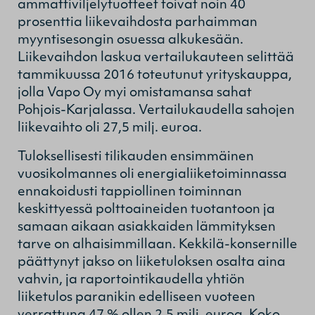
ammattiviljelytuotteet toivat noin 40
prosenttia liikevaihdosta parhaimman
myyntisesongin osuessa alkukesään.
Liikevaihdon laskua vertailukauteen selittää
tammikuussa 2016 toteutunut yrityskauppa,
jolla Vapo Oy myi omistamansa sahat
Pohjois-Karjalassa. Vertailukaudella sahojen
liikevaihto oli 27,5 milj. euroa.
Tuloksellisesti tilikauden ensimmäinen
vuosikolmannes oli energialiiketoiminnassa
ennakoidusti tappiollinen toiminnan
keskittyessä polttoaineiden tuotantoon ja
samaan aikaan asiakkaiden lämmityksen
tarve on alhaisimmillaan. Kekkilä-konsernille
päättynyt jakso on liiketuloksen osalta aina
vahvin, ja raportointikaudella yhtiön
liiketulos paranikin edelliseen vuoteen