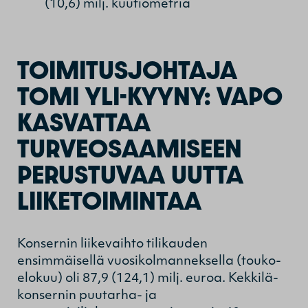
(10,6) milj. kuutiometriä
TOIMITUSJOHTAJA
TOMI YLI-KYYNY: VAPO
KASVATTAA
TURVEOSAAMISEEN
PERUSTUVAA UUTTA
LIIKETOIMINTAA
Konsernin liikevaihto tilikauden
ensimmäisellä vuosikolmanneksella (touko-
elokuu) oli 87,9 (124,1) milj. euroa. Kekkilä-
konsernin puutarha- ja