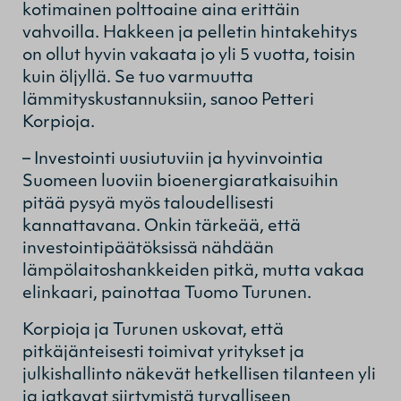
kotimainen polttoaine aina erittäin
vahvoilla. Hakkeen ja pelletin hintakehitys
on ollut hyvin vakaata jo yli 5 vuotta, toisin
kuin öljyllä. Se tuo varmuutta
lämmityskustannuksiin, sanoo Petteri
Korpioja.
– Investointi uusiutuviin ja hyvinvointia
Suomeen luoviin bioenergiaratkaisuihin
pitää pysyä myös taloudellisesti
kannattavana. Onkin tärkeää, että
investointipäätöksissä nähdään
lämpölaitoshankkeiden pitkä, mutta vakaa
elinkaari, painottaa Tuomo Turunen.
Korpioja ja Turunen uskovat, että
pitkäjänteisesti toimivat yritykset ja
julkishallinto näkevät hetkellisen tilanteen yli
ja jatkavat siirtymistä turvalliseen