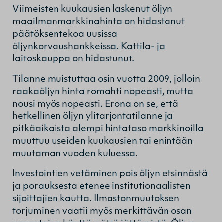
Viimeisten kuukausien laskenut öljyn
maailmanmarkkinahinta on hidastanut
päätöksentekoa uusissa
öljynkorvaushankkeissa. Kattila- ja
laitoskauppa on hidastunut.
Tilanne muistuttaa osin vuotta 2009, jolloin
raakaöljyn hinta romahti nopeasti, mutta
nousi myös nopeasti. Erona on se, että
hetkellinen öljyn ylitarjontatilanne ja
pitkäaikaista alempi hintataso markkinoilla
muuttuu useiden kuukausien tai enintään
muutaman vuoden kuluessa.
Investointien vetäminen pois öljyn etsinnästä
ja porauksesta etenee institutionaalisten
sijoittajien kautta. Ilmastonmuutoksen
torjuminen vaatii myös merkittävän osan