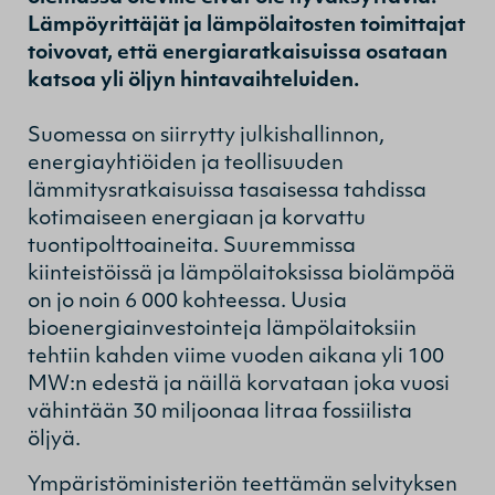
Lämpöyrittäjät ja lämpölaitosten toimittajat
toivovat, että energiaratkaisuissa osataan
katsoa yli öljyn hintavaihteluiden.
Suomessa on siirrytty julkishallinnon,
energiayhtiöiden ja teollisuuden
lämmitysratkaisuissa tasaisessa tahdissa
kotimaiseen energiaan ja korvattu
tuontipolttoaineita. Suuremmissa
kiinteistöissä ja lämpölaitoksissa biolämpöä
on jo noin 6 000 kohteessa. Uusia
bioenergiainvestointeja lämpölaitoksiin
tehtiin kahden viime vuoden aikana yli 100
MW:n edestä ja näillä korvataan joka vuosi
vähintään 30 miljoonaa litraa fossiilista
öljyä.
Ympäristöministeriön teettämän selvityksen