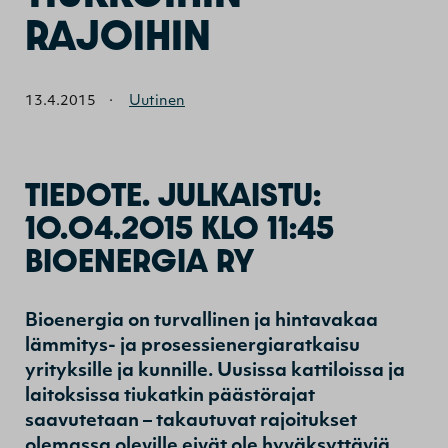
RAJOIHIN
13.4.2015
·
Uutinen
TIEDOTE. JULKAISTU:
10.04.2015 KLO 11:45
BIOENERGIA RY
Bioenergia on turvallinen ja hintavakaa
lämmitys- ja prosessienergiaratkaisu
yrityksille ja kunnille. Uusissa kattiloissa ja
laitoksissa tiukatkin päästörajat
saavutetaan – takautuvat rajoitukset
olemassa oleville eivät ole hyväksyttäviä.