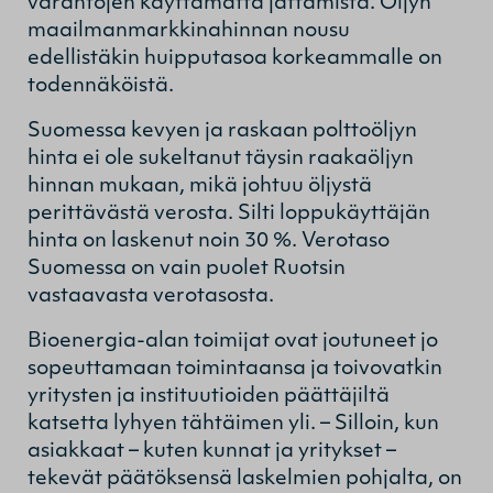
varantojen käyttämättä jättämistä. Öljyn
maailmanmarkkinahinnan nousu
edellistäkin huipputasoa korkeammalle on
todennäköistä.
Suomessa kevyen ja raskaan polttoöljyn
hinta ei ole sukeltanut täysin raakaöljyn
hinnan mukaan, mikä johtuu öljystä
perittävästä verosta. Silti loppukäyttäjän
hinta on laskenut noin 30 %. Verotaso
Suomessa on vain puolet Ruotsin
vastaavasta verotasosta.
Bioenergia-alan toimijat ovat joutuneet jo
sopeuttamaan toimintaansa ja toivovatkin
yritysten ja instituutioiden päättäjiltä
katsetta lyhyen tähtäimen yli. – Silloin, kun
asiakkaat – kuten kunnat ja yritykset –
tekevät päätöksensä laskelmien pohjalta, on