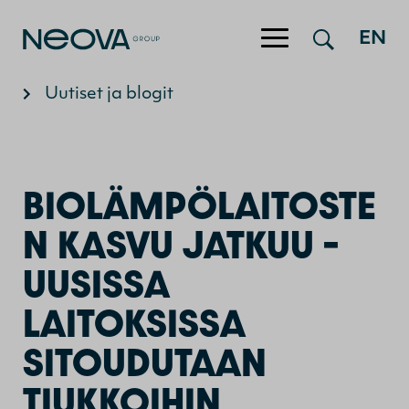
Hyppää sisältöön
EN
Uutiset ja blogit
BIOLÄMPÖLAITOSTE
N KASVU JATKUU –
UUSISSA
LAITOKSISSA
SITOUDUTAAN
TIUKKOIHIN