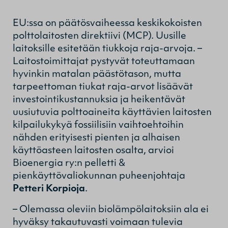
EU:ssa on päätösvaiheessa keskikokoisten
polttolaitosten direktiivi (MCP). Uusille
laitoksille esitetään tiukkoja raja-arvoja. –
Laitostoimittajat pystyvät toteuttamaan
hyvinkin matalan päästötason, mutta
tarpeettoman tiukat raja-arvot lisäävät
investointikustannuksia ja heikentävät
uusiutuvia polttoaineita käyttävien laitosten
kilpailukykyä fossiilisiin vaihtoehtoihin
nähden erityisesti pienten ja alhaisen
käyttöasteen laitosten osalta, arvioi
Bioenergia ry:n pelletti &
pienkäyttövaliokunnan puheenjohtaja
Petteri Korpioja
.
– Olemassa oleviin biolämpölaitoksiin ala ei
hyväksy takautuvasti voimaan tulevia