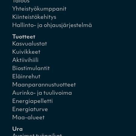
Talous
Yhteistyökumppanit
Kiinteistökehitys
Hallinto- ja ohjausjärjestelmä
Tuotteet
Kasvualustat
Kuivikkeet
Aktiivihiili
Biostimulantit
Eläinrehut
Maanparannustuotteet
Aurinko- ja tuulivoima
Energiapelletti
Energiaturve
Maa-alueet
Ura