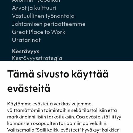
Avoimet työpaikat
Arvot ja kulttuuri
Vastuullinen työnantaja
Johtamisen periaatteemme
Great Place to Work
Uratarinat
Kestävyys
Kestävyysstrategia
Kestävyysraportit
Tämä sivusto käyttää
Ympäristövastuu
Henkilöstömme ja kumppaneidemme
evästeitä
hyvinvointi
Eettinen liiketoiminta
Käytämme evästeitä verkkosivujemme
Turvetuotannon kestävyys
välttämättömiin toimintoihin sekä tilastollisiin että
Kestävyyden johtaminen
markkinoinnillisiin tarkoituksiin. Osa evästeistä liittyy
Retkeilykohteet
kolmansien osapuolten tarjoamiin palveluihin.
Valitsemalla ”Salli kaikki evästeet” hyväksyt kaikkien