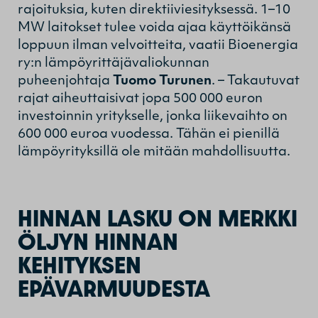
rajoituksia, kuten direktiiviesityksessä. 1–10
MW laitokset tulee voida ajaa käyttöikänsä
loppuun ilman velvoitteita, vaatii Bioenergia
ry:n lämpöyrittäjävaliokunnan
puheenjohtaja
Tuomo Turunen
. – Takautuvat
rajat aiheuttaisivat jopa 500 000 euron
investoinnin yritykselle, jonka liikevaihto on
600 000 euroa vuodessa. Tähän ei pienillä
lämpöyrityksillä ole mitään mahdollisuutta.
HINNAN LASKU ON MERKKI
ÖLJYN HINNAN
KEHITYKSEN
EPÄVARMUUDESTA