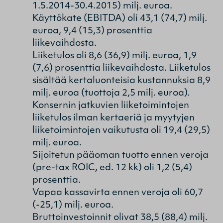
1.5.2014-30.4.2015) milj. euroa.
Käyttökate (EBITDA) oli 43,1 (74,7) milj.
euroa, 9,4 (15,3) prosenttia
liikevaihdosta.
Liiketulos oli 8,6 (36,9) milj. euroa, 1,9
(7,6) prosenttia liikevaihdosta. Liiketulos
sisältää kertaluonteisia kustannuksia 8,9
milj. euroa (tuottoja 2,5 milj. euroa).
Konsernin jatkuvien liiketoimintojen
liiketulos ilman kertaeriä ja myytyjen
liiketoimintojen vaikutusta oli 19,4 (29,5)
milj. euroa.
Sijoitetun pääoman tuotto ennen veroja
(pre-tax ROIC, ed. 12 kk) oli 1,2 (5,4)
prosenttia.
Vapaa kassavirta ennen veroja oli 60,7
(-25,1) milj. euroa.
Bruttoinvestoinnit olivat 38,5 (88,4) milj.