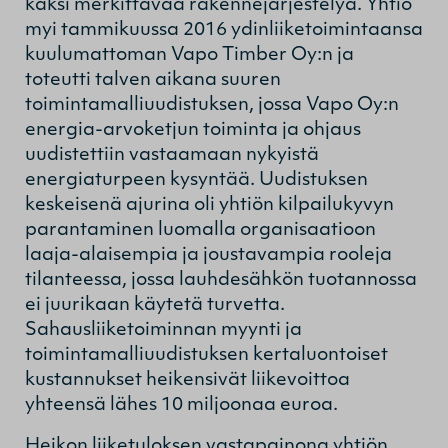
kaksi merkittävää rakennejärjestelyä. Yhtiö
myi tammikuussa 2016 ydinliiketoimintaansa
kuulumattoman Vapo Timber Oy:n ja
toteutti talven aikana suuren
toimintamalliuudistuksen, jossa Vapo Oy:n
energia-arvoketjun toiminta ja ohjaus
uudistettiin vastaamaan nykyistä
energiaturpeen kysyntää. Uudistuksen
keskeisenä ajurina oli yhtiön kilpailukyvyn
parantaminen luomalla organisaatioon
laaja-alaisempia ja joustavampia rooleja
tilanteessa, jossa lauhdesähkön tuotannossa
ei juurikaan käytetä turvetta.
Sahausliiketoiminnan myynti ja
toimintamalliuudistuksen kertaluontoiset
kustannukset heikensivät liikevoittoa
yhteensä lähes 10 miljoonaa euroa.
Heikon liiketuloksen vastapainona yhtiön