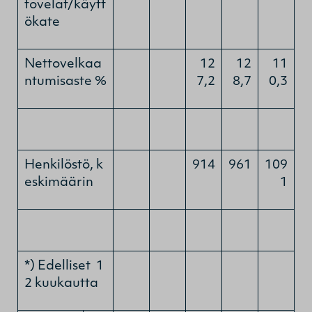
tovelat/käytt
ökate
Nettovelkaa
12
12
11
ntumisaste %
7,2
8,7
0,3
Henkilöstö, k
914
961
109
eskimäärin
1
*) Edelliset 1
2 kuukautta