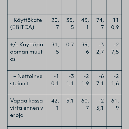
Käyttökate
20,
35,
43,
74,
11
(EBITDA)
7
5
1
7
0,9
+/- Käyttöpä
31,
0,7
39,
-3
-2
äoman muut
5
6
2,7
7,5
os
– Nettoinve
-1
-3
-2
-6
-2
stoinnit
0,1
1,1
1,9
7,1
1,6
Vapaa kassa
42,
5,1
60,
-2
61,
virta ennen v
1
7
5,1
9
eroja