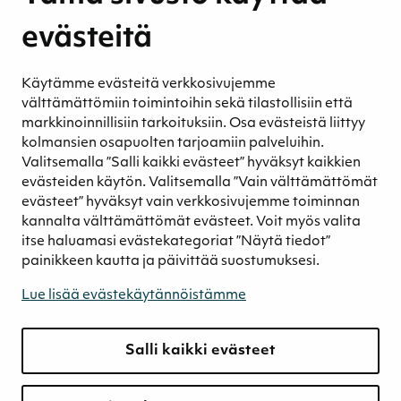
Henkilöstömme ja kumppaneidemme
evästeitä
hyvinvointi
Eettinen liiketoiminta
Käytämme evästeitä verkkosivujemme
Turvetuotannon kestävyys
välttämättömiin toimintoihin sekä tilastollisiin että
Kestävyyden johtaminen
markkinoinnillisiin tarkoituksiin. Osa evästeistä liittyy
Retkeilykohteet
kolmansien osapuolten tarjoamiin palveluihin.
Valitsemalla ”Salli kaikki evästeet” hyväksyt kaikkien
Media
evästeiden käytön. Valitsemalla ”Vain välttämättömät
Uutiset ja blogit
evästeet” hyväksyt vain verkkosivujemme toiminnan
Podcast
kannalta välttämättömät evästeet. Voit myös valita
itse haluamasi evästekategoriat ”Näytä tiedot”
Yhteystiedot
painikkeen kautta ja päivittää suostumuksesi.
Yhteystiedot
Lue lisää evästekäytännöistämme
Laskutustiedot
Tietosuojaseloste
Tiedonantokanava
Salli kaikki evästeet