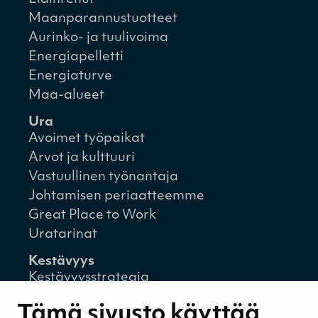
Maanparannustuotteet
Aurinko- ja tuulivoima
Energiapelletti
Energiaturve
Maa-alueet
Ura
Avoimet työpaikat
Arvot ja kulttuuri
Vastuullinen työnantaja
Johtamisen periaatteemme
Great Place to Work
Uratarinat
Kestävyys
Kestävyysstrategia
Kestävyysraportit
Tämä sivusto käyttää
Ympäristövastuu