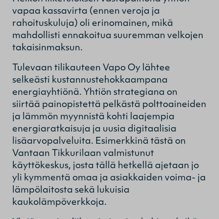
vapaa kassavirta (ennen veroja ja
rahoituskuluja) oli erinomainen, mikä
mahdollisti ennakoitua suuremman velkojen
takaisinmaksun.
Tulevaan tilikauteen Vapo Oy lähtee
selkeästi kustannustehokkaampana
energiayhtiönä. Yhtiön strategiana on
siirtää painopistettä pelkästä polttoaineiden
ja lämmön myynnistä kohti laajempia
energiaratkaisuja ja uusia digitaalisia
lisäarvopalveluita. Esimerkkinä tästä on
Vantaan Tikkurilaan valmistunut
käyttökeskus, josta tällä hetkellä ajetaan jo
yli kymmentä omaa ja asiakkaiden voima- ja
lämpölaitosta sekä lukuisia
kaukolämpöverkkoja.