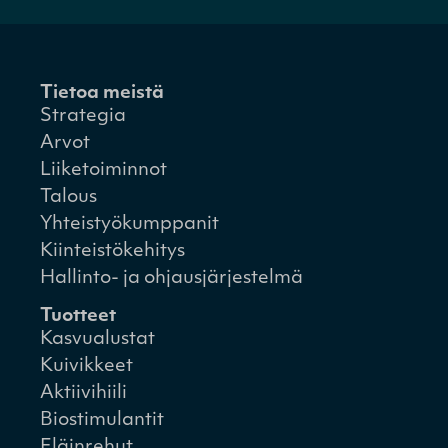
Tietoa meistä
Strategia
Arvot
Liiketoiminnot
Talous
Yhteistyökumppanit
Kiinteistökehitys
Hallinto- ja ohjausjärjestelmä
Tuotteet
Kasvualustat
Kuivikkeet
Aktiivihiili
Biostimulantit
Eläinrehut