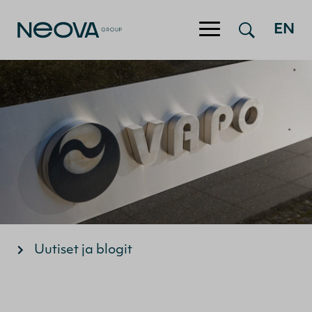
EN
Hyppää sisältöön
Uutiset ja blogit