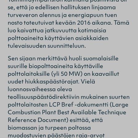
Toimintaympäristön kannalta positiivista oli
se, että jo edellisen hallituksen linjaama
turveveron alennus ja energiapuun tuen
nosto toteutuivat kevään 2016 aikana. Tämä
luo kaivattua jatkuvuutta kotimaisia
polttoaineita käyttävien asiakkaiden
tulevaisuuden suunnitteluun.
Sen sijaan merkittävä huoli suomalaisille
suurille biopolttoaineita käyttäville
polttolaitoksille (yli 50 MW) on kaavaillut
uudet hiukkaspäästörajat. Vielä
luonnosvaiheessa oleva
teollisuuspäästödirektiivin mukainen suurten
polttolaitosten LCP Bref -dokumentti (Large
Combustion Plant Best Available Technique
Reference Document) esittää, että
biomassan ja turpeen poltossa
muodostuvien päästöjen raja-arvot