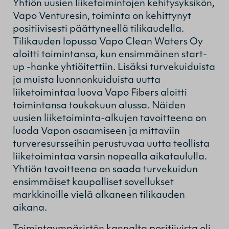
Yhtiön uusien liiketoimintojen kehitysyksikön,
Vapo Venturesin, toiminta on kehittynyt
positiivisesti päättyneellä tilikaudella.
Tilikauden lopussa Vapo Clean Waters Oy
aloitti toimintansa, kun ensimmäinen start-
up -hanke yhtiöitettiin. Lisäksi turvekuiduista
ja muista luonnonkuiduista uutta
liiketoimintaa luova Vapo Fibers aloitti
toimintansa toukokuun alussa. Näiden
uusien liiketoiminta-alkujen tavoitteena on
luoda Vapon osaamiseen ja mittaviin
turveresursseihin perustuvaa uutta teollista
liiketoimintaa varsin nopealla aikataululla.
Yhtiön tavoitteena on saada turvekuidun
ensimmäiset kaupalliset sovellukset
markkinoille vielä alkaneen tilikauden
aikana.