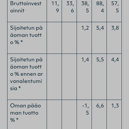
Bruttoinvest
11,
33,
38,
88,
57,
oinnit
9
6
5
4
5
Sijoitetun pä
1,2
5,4
3,8
äoman tuott
o % *
Sijoitetun pä
1,4
5,5
4,4
äoman tuott
o % ennen ar
vonalentumi
sia *
Oman pääo
-1,
6,6
1,3
man tuotto
5
% *