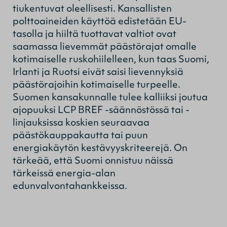
tiukentuvat oleellisesti. Kansallisten
polttoaineiden käyttöä edistetään EU-
tasolla ja hiiltä tuottavat valtiot ovat
saamassa lievemmät päästörajat omalle
kotimaiselle ruskohiilelleen, kun taas Suomi,
Irlanti ja Ruotsi eivät saisi lievennyksiä
päästörajoihin kotimaiselle turpeelle.
Suomen kansakunnalle tulee kalliiksi joutua
ajopuuksi LCP BREF -säännöstössä tai -
linjauksissa koskien seuraavaa
päästökauppakautta tai puun
energiakäytön kestävyyskriteerejä. On
tärkeää, että Suomi onnistuu näissä
tärkeissä energia-alan
edunvalvontahankkeissa.