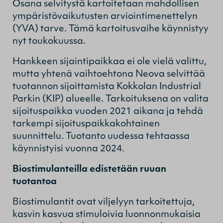
Osana selvitystä kartoitetaan mahdollisen
ympäristövaikutusten arviointimenettelyn
(YVA) tarve. Tämä kartoitusvaihe käynnistyy
nyt toukokuussa.
Hankkeen sijaintipaikkaa ei ole vielä valittu,
mutta yhtenä vaihtoehtona Neova selvittää
tuotannon sijoittamista Kokkolan Industrial
Parkin (KIP) alueelle. Tarkoituksena on valita
sijoituspaikka vuoden 2021 aikana ja tehdä
tarkempi sijoituspaikkakohtainen
suunnittelu. Tuotanto uudessa tehtaassa
käynnistyisi vuonna 2024.
Biostimulanteilla edistetään ruuan
tuotantoa
Biostimulantit ovat viljelyyn tarkoitettuja,
kasvin kasvua stimuloivia luonnonmukaisia