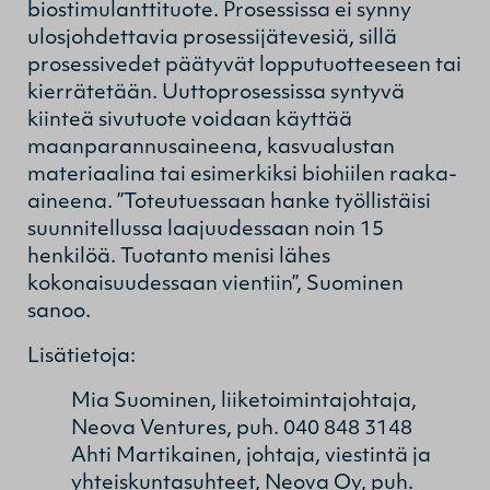
biostimulanttituote. Prosessissa ei synny
ulosjohdettavia prosessijätevesiä, sillä
prosessivedet päätyvät lopputuotteeseen tai
kierrätetään. Uuttoprosessissa syntyvä
kiinteä sivutuote voidaan käyttää
maanparannusaineena, kasvualustan
materiaalina tai esimerkiksi biohiilen raaka-
aineena. ”Toteutuessaan hanke työllistäisi
suunnitellussa laajuudessaan noin 15
henkilöä. Tuotanto menisi lähes
kokonaisuudessaan vientiin”, Suominen
sanoo.
Lisätietoja:
Mia Suominen, liiketoimintajohtaja,
Neova Ventures, puh. 040 848 3148
Ahti Martikainen, johtaja, viestintä ja
yhteiskuntasuhteet, Neova Oy, puh.