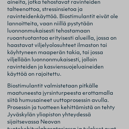
aineita, jotka tehostavat ravinteiden
talteenottoa, stressinsietoa ja
ravinteidenkäyttöä. Biostimulantit eivät ole
lannoitteita, vaan niillä pystytään
luonnonmukaisesti tehostamaan
ruoantuotantoa erityisesti alueilla, jossa on
haastavat viljelyolosuhteet ilmaston tai
köyhtyneen maaperän takia, tai jossa
viljellään luonnonmukaisesti, jolloin
ravinteiden ja kasviensuojeluaineiden
käyttöä on rajoitettu.
Biostimulantit valmistetaan pitkälle
maatuneesta jyrsinturpeesta erottamalla
siitä humusaineet uuttoprosessin avulla.
Prosessin ja tuotteen kehittämistä on tehty
Jyväskylän yliopiston yhteydessä
sijaitsevassa Neovan