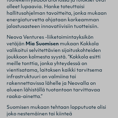
tuotekehityslaboratoriossa ja tulokset ovat
olleet lupaavia. Hanke toteuttaisi
hallitusohjelman tavoitteita, jonka mukaan
energiaturvetta ohjataan korkeamman
jalostusasteen innovatiivisiin tuotteisiin.
Neova Ventures -liiketoimintayksikön
vetäjän
Mia Suomisen
mukaan Kokkola
valikoitui selvitettävien sijoituskohteiden
joukkoon kolmesta syystä. ”Kokkola esitti
meille tonttia, jonka yhteydessä on
vientisatama, laitoksen kaikki tarvitsema
infrastruktuuri on valmiina tai
rakennettavissa lähelle ja Neovalla on
alueen lähistöllä tuotantoon tarvittavaa
raaka-ainetta.”
Suomisen mukaan tehtaan lopputuote olisi
joko nestemäinen tai kiinteä