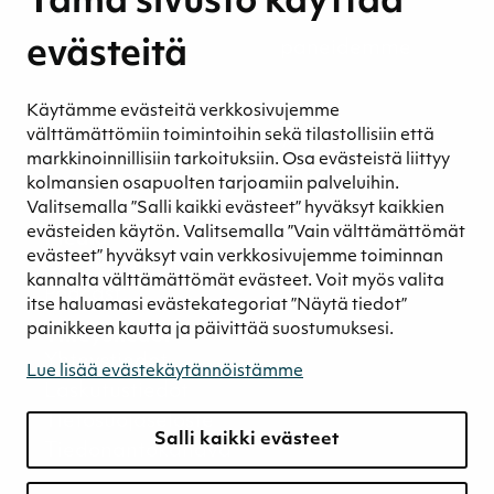
Tämä sivusto käyttää
Ympäristövastuu
Henkilöstömme ja kumppaneidemme
evästeitä
hyvinvointi
Eettinen liiketoiminta
Käytämme evästeitä verkkosivujemme
Turvetuotannon kestävyys
välttämättömiin toimintoihin sekä tilastollisiin että
markkinoinnillisiin tarkoituksiin. Osa evästeistä liittyy
Kestävyyden johtaminen
kolmansien osapuolten tarjoamiin palveluihin.
Retkeilykohteet
Valitsemalla ”Salli kaikki evästeet” hyväksyt kaikkien
evästeiden käytön. Valitsemalla ”Vain välttämättömät
Media
evästeet” hyväksyt vain verkkosivujemme toiminnan
Uutiset ja blogit
kannalta välttämättömät evästeet. Voit myös valita
Podcast
itse haluamasi evästekategoriat ”Näytä tiedot”
painikkeen kautta ja päivittää suostumuksesi.
Yhteystiedot
Yhteystiedot
Lue lisää evästekäytännöistämme
Laskutustiedot
Tietosuojaseloste
Salli kaikki evästeet
Tiedonantokanava