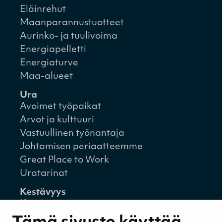
Eläinrehut
Maanparannustuotteet
Aurinko- ja tuulivoima
Energiapelletti
Energiaturve
Maa-alueet
Ura
Avoimet työpaikat
Arvot ja kulttuuri
Vastuullinen työnantaja
Johtamisen periaatteemme
Great Place to Work
Uratarinat
Kestävyys
Kestävyysstrategia
Kestävyysraportit