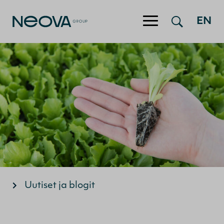
EN
Hyppää sisältöön
Uutiset ja blogit