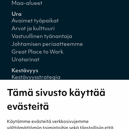
Maa-alueet
Ura
Avoimet työpaikat
Arvot ja kulttuuri
Vastuullinen työnantaja
Johtamisen periaatteemme
Great Place to Work
Uratarinat
Kestävyys
Kestävyysstrategia
Kestävyysraportit
Tämä sivusto käyttää
Ympäristövastuu
Henkilöstömme ja kumppaneidemme
evästeitä
hyvinvointi
Eettinen liiketoiminta
Käytämme evästeitä verkkosivujemme
Turvetuotannon kestävyys
välttämättömiin toimintoihin sekä tilastollisiin että