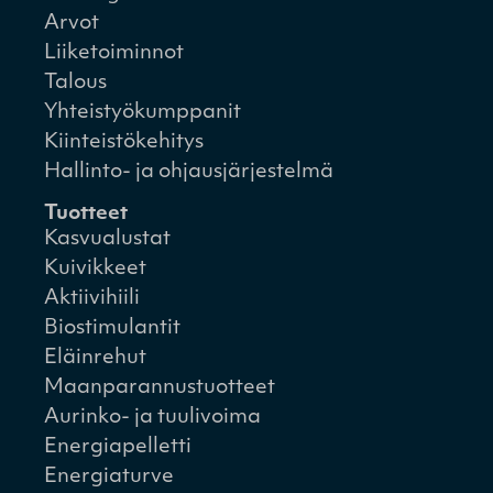
Arvot
Liiketoiminnot
Talous
Yhteistyökumppanit
Kiinteistökehitys
Hallinto- ja ohjausjärjestelmä
Tuotteet
Kasvualustat
Kuivikkeet
Aktiivihiili
Biostimulantit
Eläinrehut
Maanparannustuotteet
Aurinko- ja tuulivoima
Energiapelletti
Energiaturve