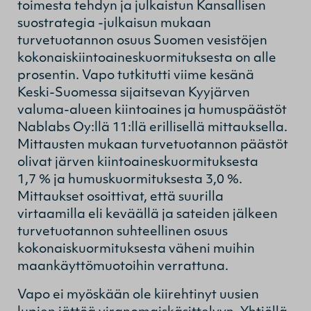
toimesta tehdyn ja julkaistun Kansallisen
suostrategia -julkaisun mukaan
turvetuotannon osuus Suomen vesistöjen
kokonaiskiintoaineskuormituksesta on alle
prosentin. Vapo tutkitutti viime kesänä
Keski-Suomessa sijaitsevan Kyyjärven
valuma-alueen kiintoaines ja humuspäästöt
Nablabs Oy:llä 11:llä erillisellä mittauksella.
Mittausten mukaan turvetuotannon päästöt
olivat järven kiintoaineskuormituksesta
1,7 % ja humuskuormituksesta 3,0 %.
Mittaukset osoittivat, että suurilla
virtaamilla eli keväällä ja sateiden jälkeen
turvetuotannon suhteellinen osuus
kokonaiskuormituksesta väheni muihin
maankäyttömuotoihin verrattuna.
Vapo ei myöskään ole kiirehtinyt uusien