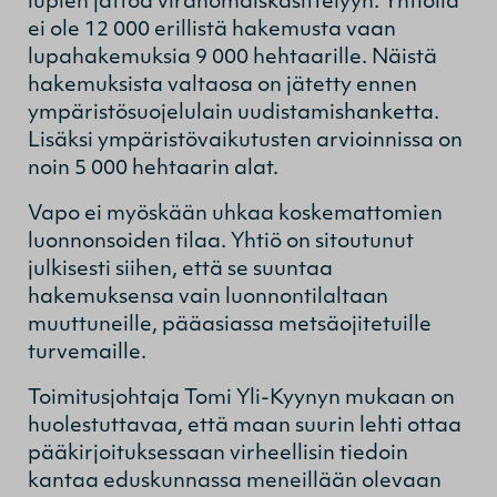
lupien jättöä viranomaiskäsittelyyn. Yhtiöllä
ei ole 12 000 erillistä hakemusta vaan
lupahakemuksia 9 000 hehtaarille. Näistä
hakemuksista valtaosa on jätetty ennen
ympäristösuojelulain uudistamishanketta.
Lisäksi ympäristövaikutusten arvioinnissa on
noin 5 000 hehtaarin alat.
Vapo ei myöskään uhkaa koskemattomien
luonnonsoiden tilaa. Yhtiö on sitoutunut
julkisesti siihen, että se suuntaa
hakemuksensa vain luonnontilaltaan
muuttuneille, pääasiassa metsäojitetuille
turvemaille.
Toimitusjohtaja Tomi Yli-Kyynyn mukaan on
huolestuttavaa, että maan suurin lehti ottaa
pääkirjoituksessaan virheellisin tiedoin
kantaa eduskunnassa meneillään olevaan