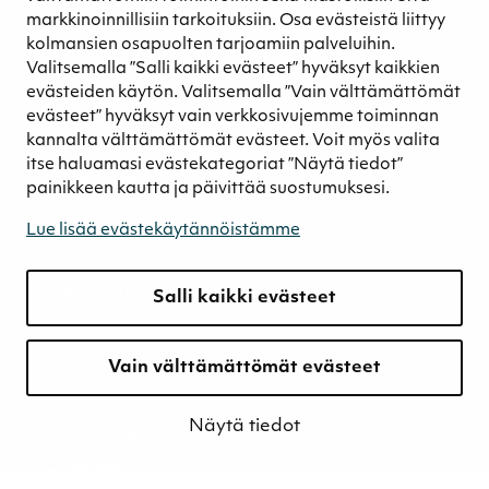
Kestävyyden johtaminen
markkinoinnillisiin tarkoituksiin. Osa evästeistä liittyy
Retkeilykohteet
kolmansien osapuolten tarjoamiin palveluihin.
Valitsemalla ”Salli kaikki evästeet” hyväksyt kaikkien
Media
evästeiden käytön. Valitsemalla ”Vain välttämättömät
Uutiset ja blogit
evästeet” hyväksyt vain verkkosivujemme toiminnan
Podcast
kannalta välttämättömät evästeet. Voit myös valita
itse haluamasi evästekategoriat ”Näytä tiedot”
Yhteystiedot
painikkeen kautta ja päivittää suostumuksesi.
Yhteystiedot
Laskutustiedot
Lue lisää evästekäytännöistämme
Tietosuojaseloste
Tiedonantokanava
Salli kaikki evästeet
Vain välttämättömät evästeet
Näytä tiedot
© 2026 Neova
Evästeet