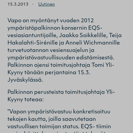
15.3.2013
·
Uutinen
Vapo on myöntänyt vuoden 2012
ympäristöpalkinnon konsernin EQS-
vesiasiantuntijoille, Jaakko Soikkelille, Teija
Hakalahti-Sirénille ja Anneli Wichmannille
turvetuotannon vesiensuojelun ja
ympäristövastuullisuuden edistämisestä.
Palkinnon ojensi toimitusjohtaja Tomi Yli-
Kyyny tänään perjantaina 15.3.
Jyväskylässä.
Palkinnon perusteista toimitusjohtaja Yli-
Kyyny toteaa:
”Vapon ympäristövastuu konkretisoituu
tekojen kautta, joilla saavutetaan
vastuullisen toimijan status. EQS- tiimin