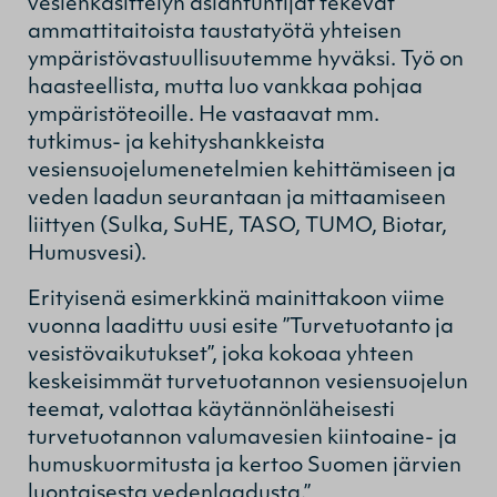
vesienkäsittelyn asiantuntijat tekevät
ammattitaitoista taustatyötä yhteisen
ympäristövastuullisuutemme hyväksi. Työ on
haasteellista, mutta luo vankkaa pohjaa
ympäristöteoille. He vastaavat mm.
tutkimus- ja kehityshankkeista
vesiensuojelumenetelmien kehittämiseen ja
veden laadun seurantaan ja mittaamiseen
liittyen (Sulka, SuHE, TASO, TUMO, Biotar,
Humusvesi).
Erityisenä esimerkkinä mainittakoon viime
vuonna laadittu uusi esite ”Turvetuotanto ja
vesistövaikutukset”, joka kokoaa yhteen
keskeisimmät turvetuotannon vesiensuojelun
teemat, valottaa käytännönläheisesti
turvetuotannon valumavesien kiintoaine- ja
humuskuormitusta ja kertoo Suomen järvien
luontaisesta vedenlaadusta.”