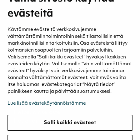
Henkilöstömme ja kumppaneidemme
evästeitä
hyvinvointi
Eettinen liiketoiminta
Käytämme evästeitä verkkosivujemme
Turvetuotannon kestävyys
välttämättömiin toimintoihin sekä tilastollisiin että
Kestävyyden johtaminen
markkinoinnillisiin tarkoituksiin. Osa evästeistä liittyy
Retkeilykohteet
kolmansien osapuolten tarjoamiin palveluihin.
Valitsemalla ”Salli kaikki evästeet” hyväksyt kaikkien
Media
evästeiden käytön. Valitsemalla ”Vain välttämättömät
Uutiset ja blogit
evästeet” hyväksyt vain verkkosivujemme toiminnan
Podcast
kannalta välttämättömät evästeet. Voit myös valita
itse haluamasi evästekategoriat ”Näytä tiedot”
Yhteystiedot
painikkeen kautta ja päivittää suostumuksesi.
Yhteystiedot
Laskutustiedot
Lue lisää evästekäytännöistämme
Tietosuojaseloste
Tiedonantokanava
Salli kaikki evästeet