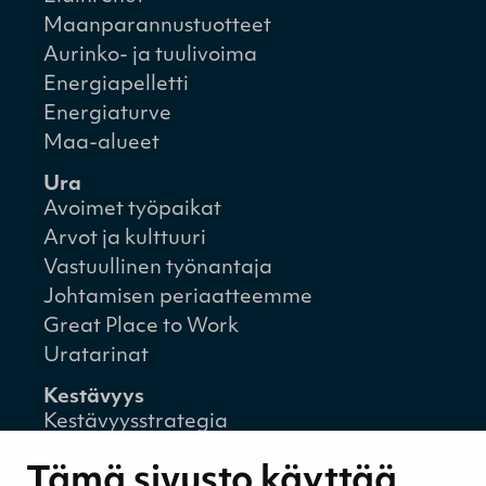
Maanparannustuotteet
Aurinko- ja tuulivoima
Energiapelletti
Energiaturve
Maa-alueet
Ura
Avoimet työpaikat
Arvot ja kulttuuri
Vastuullinen työnantaja
Johtamisen periaatteemme
Great Place to Work
Uratarinat
Kestävyys
Kestävyysstrategia
Kestävyysraportit
Tämä sivusto käyttää
Ympäristövastuu