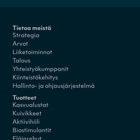
Tietoa meistä
Strategia
Arvot
Liiketoiminnot
Talous
Yhteistyökumppanit
Kiinteistökehitys
Hallinto- ja ohjausjärjestelmä
Tuotteet
Kasvualustat
Kuivikkeet
Aktiivihiili
Biostimulantit
Eläinrehut