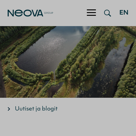
EN
Hyppää sisältöön
Uutiset ja blogit