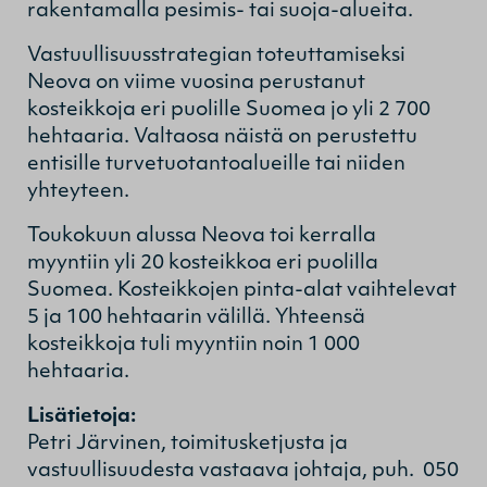
rakentamalla pesimis- tai suoja-alueita.
Vastuullisuusstrategian toteuttamiseksi
Neova on viime vuosina perustanut
kosteikkoja eri puolille Suomea jo yli 2 700
hehtaaria. Valtaosa näistä on perustettu
entisille turvetuotantoalueille tai niiden
yhteyteen.
Toukokuun alussa Neova toi kerralla
myyntiin yli 20 kosteikkoa eri puolilla
Suomea. Kosteikkojen pinta-alat vaihtelevat
5 ja 100 hehtaarin välillä. Yhteensä
kosteikkoja tuli myyntiin noin 1 000
hehtaaria.
Lisätietoja:
Petri Järvinen, toimitusketjusta ja
vastuullisuudesta vastaava johtaja, puh. 050