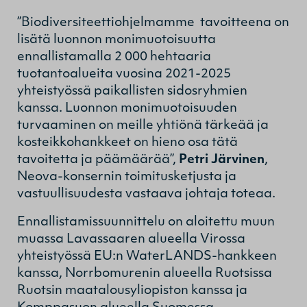
”Biodiversiteettiohjelmamme tavoitteena on
lisätä luonnon monimuotoisuutta
ennallistamalla 2 000 hehtaaria
tuotantoalueita vuosina 2021-2025
yhteistyössä paikallisten sidosryhmien
kanssa. Luonnon monimuotoisuuden
turvaaminen on meille yhtiönä tärkeää ja
kosteikkohankkeet on hieno osa tätä
tavoitetta ja päämäärää”,
Petri Järvinen
,
Neova-konsernin toimitusketjusta ja
vastuullisuudesta vastaava johtaja toteaa.
Ennallistamissuunnittelu on aloitettu muun
muassa Lavassaaren alueella Virossa
yhteistyössä EU:n WaterLANDS-hankkeen
kanssa, Norrbomurenin alueella Ruotsissa
Ruotsin maatalousyliopiston kanssa ja