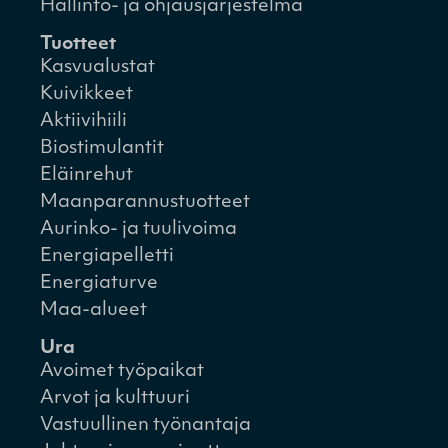
Hallinto- ja ohjausjärjestelmä
Tuotteet
Kasvualustat
Kuivikkeet
Aktiivihiili
Biostimulantit
Eläinrehut
Maanparannustuotteet
Aurinko- ja tuulivoima
Energiapelletti
Energiaturve
Maa-alueet
Ura
Avoimet työpaikat
Arvot ja kulttuuri
Vastuullinen työnantaja