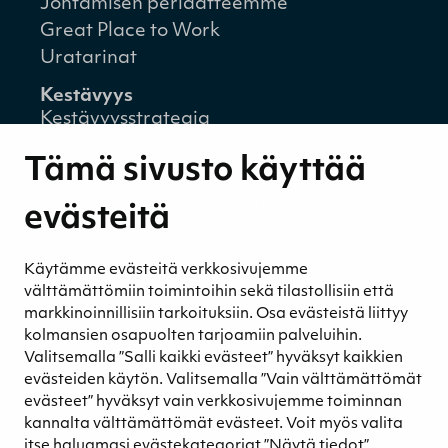
Johtamisen periaatteemme
Great Place to Work
Uratarinat
Kestävyys
Kestävyysstrategia
Kestävyysraportit
Tämä sivusto käyttää
Ympäristövastuu
Henkilöstömme ja kumppaneidemme
evästeitä
hyvinvointi
Eettinen liiketoiminta
Käytämme evästeitä verkkosivujemme
Turvetuotannon kestävyys
välttämättömiin toimintoihin sekä tilastollisiin että
Kestävyyden johtaminen
markkinoinnillisiin tarkoituksiin. Osa evästeistä liittyy
Retkeilykohteet
kolmansien osapuolten tarjoamiin palveluihin.
Valitsemalla ”Salli kaikki evästeet” hyväksyt kaikkien
Media
evästeiden käytön. Valitsemalla ”Vain välttämättömät
Uutiset ja blogit
evästeet” hyväksyt vain verkkosivujemme toiminnan
Podcast
kannalta välttämättömät evästeet. Voit myös valita
itse haluamasi evästekategoriat ”Näytä tiedot”