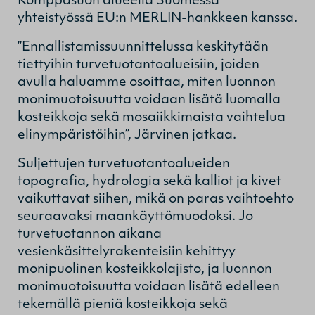
Komppasuon alueella Suomessa
yhteistyössä EU:n MERLIN-hankkeen kanssa.
”Ennallistamissuunnittelussa keskitytään
tiettyihin turvetuotantoalueisiin, joiden
avulla haluamme osoittaa, miten luonnon
monimuotoisuutta voidaan lisätä luomalla
kosteikkoja sekä mosaiikkimaista vaihtelua
elinympäristöihin”, Järvinen jatkaa.
Suljettujen turvetuotantoalueiden
topografia, hydrologia sekä kalliot ja kivet
vaikuttavat siihen, mikä on paras vaihtoehto
seuraavaksi maankäyttömuodoksi. Jo
turvetuotannon aikana
vesienkäsittelyrakenteisiin kehittyy
monipuolinen kosteikkolajisto, ja luonnon
monimuotoisuutta voidaan lisätä edelleen
tekemällä pieniä kosteikkoja sekä